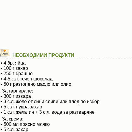
НЕОБХОДИМИ ПРОДУКТИ
• 4 бр. яйца
• 100 г захар
• 250 г брашно
• 4-5 с.л. течен шоколад
• 50 г разтопено масло или олио
За гарниране:
• 300 г извара
• 3 с.л. желе от сини сливи или плод по избор
• 5 с.л. пудра захар
• 1 с.л. желатин + 3 с.л. вода за разтваряне
За крема:
• 500 мл прясно мляко
• 5 с.л. захар