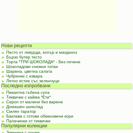
Нови рецепти
Песто от левурда, копър и магданоз
Бързо бутер тесто
Торта *ТРИ ШОКОЛАДА* - Без печене
Шоколадови снежни топки
Шарена, цветна салата
Чубренки с извара
Лятно ястие със зеленчуци
Последно изпробвани
Пикантна гъбена супа
Тиквички с кайма *Ети*
Сироп от малини без варене
Домашен шоколад
Смлян таратор
Баклава с готови обикновени кори
Палачинки от тиквички
Популярни колекции
Зимнина с чушки