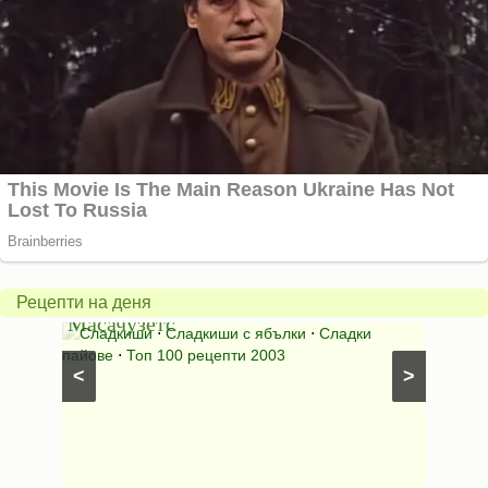
Американски
ябълков
Соден
пай
питка
от
на
Рецепти на деня
Масачузетс
мама
⋅
Сладкиши
⋅
Сладкиши с ябълки
⋅
Сладки
Соден
лени
пайове
⋅
Топ 100 рецепти 2003
питки (б
<
>