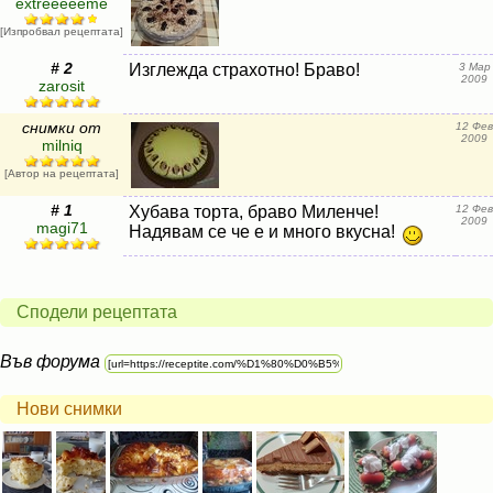
extreeeeeme
[Изпробвал рецептата]
# 2
Изглежда страхотно! Браво!
3 Мар
2009
zarosit
снимки от
12 Фев
2009
milniq
[Автор на рецептата]
# 1
Хубава торта, браво Миленче!
12 Фев
2009
magi71
Надявам се че е и много вкусна!
Сподели рецептата
Във форума
Нови снимки