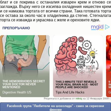
блат и се покрива с останалия изварен крем и отново се
заглажда. Върху него се изсипва охладения нишестен крем
и се намазва тортата от всички страни. Така готовата торта
се остава за около час в хладилника да стегне. Стегналата
торта се изважда и украсява с желе и ореховите ядки.
Рецептата е добавена от
milniq
на 12 Февруари 2009 г.
Facebook група "Любители на шоколада" - само за сериозни
фенове