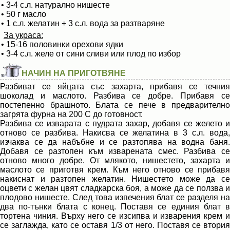
• 3-4 с.л. натурално нишесте
• 50 г масло
• 1 с.л. желатин + 3 с.л. вода за разтваряне
За украса:
• 15-16 половинки орехови ядки
• 3-4 с.л. желе от сини сливи или плод по избор
НАЧИН НА ПРИГОТВЯНЕ
Разбиват се яйцата със захарта, прибавя се течния
шоколад и маслото. Разбива се добре. Прибавя се
постепенно брашното. Блата се пече в предварително
загрята фурна на 200 С до готовност.
Разбива се изварата с пудрата захар, добавя се желето и
отново се разбива. Накисва се желатина в 3 с.л. вода,
изчаква се да набъбне и се разтопява на водна баня.
Добавя се разтопен към изварената смес. Разбива се
отново много добре. От млякото, нишестето, захарта и
маслото се приготвя крем. Към него отново се прибавя
накиснат и разтопен желатин. Нишестето може да се
оцвети с желан цвят сладкарска боя, а може да се ползва и
плодово нишесте. След това изпечения блат се разделя на
два по-тънки блата с конец. Поставя се единия блат в
тортена чиния. Върху него се изсипва и изварения крем и
се заглажда, като се оставя 1/3 от него. Поставя се втория