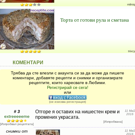
milniq
Торта от готови рула и сметана
trixcy
КОМЕНТАРИ
Трябва да сте влезли с акаунта си за да може да пишете
коментари, добавяте рецепти и снимки и организирате
рецептите, които харесвате в Любими.
Регистрирай се сега!
или
(не изисква регистрация)
# 3
Отгоре я оставих на нишестен крем и
11 Май
2016
extreeeeeme
промених украсата.
[Изпробвана]
[Изпробвал рецептата]
снимки от
11 Май
2016