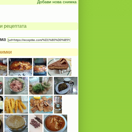
Добави нова снимка
и рецептата
ума
нимки