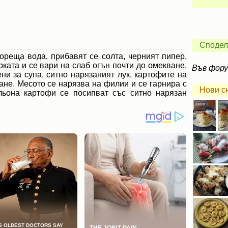
Сподел
ореща вода, прибавят се солта, черният пипер,
ката и се вари на слаб огън почти до омекване.
Във фор
ни за супа, ситно нарязаният лук, картофите на
ване. Месото се нарязва на филии и се гарнира с
Нови с
льона картофи се посипват със ситно нарязан