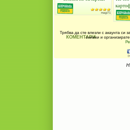
картоф
magi71
Трябва да сте влезли с акаунта си 
КОМЕНТАРИ
снимки и организирате
Ре
(
Н