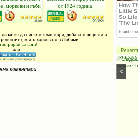
и, моркови и гъби
от 1924 година
zllate
DANIKA
Америк
ябълко
за да може да пишете коментари, добавяте рецепти и
пай
 рецептите, които харесвате в Любими.
гистрирай се сега!
Салата
от
или
Рецепт
Букет
Масачу
Салати с краставици
⋅
Салати без месо
⋅
Сладки
не изисква регистрация)
Салати със спанак
⋅
Салати с марули (зелени
пайове
⋅
Т
яма коментари
<
салати)