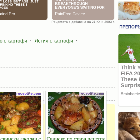
Рецептата е добавена на 21 Юни 2003 г.
о с картофи
⋅
Ястия с картофи
⋅
 свински джолан с
Свинско по стара рецепта