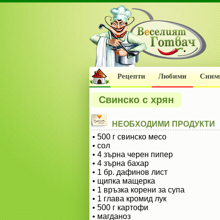
Рецепти
Любими
Сним
Свинско с хрян
НЕОБХОДИМИ ПРОДУКТИ
• 500 г свинско месо
• сол
• 4 зърна черен пипер
• 4 зърна бахар
• 1 бр. дафинов лист
• щипка мащерка
• 1 връзка корени за супа
• 1 глава кромид лук
• 500 г картофи
• магданоз