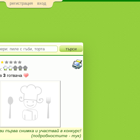
регистрация
вход
:
а
3
готвача
ви първа снимка и участвай в конкурс!
(подробностите - тук)