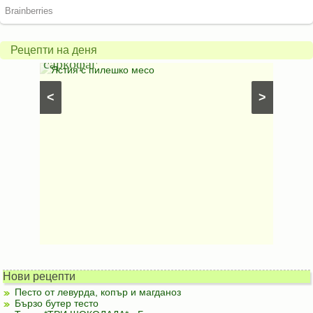
Печено
карто
пиле
гъбен
в
грахо
Рецепти на деня
саркофаг
фили
Постни
Ястия с пилешко месо
Карто
рфета и
⋅
Постни
<
>
ски
картофи
Безмесни
Нови рецепти
Песто от левурда, копър и магданоз
Бързо бутер тесто