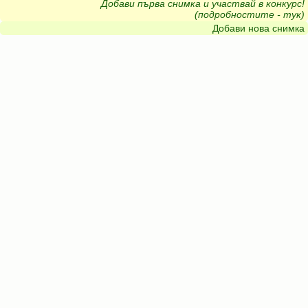
Добави първа снимка и участвай в конкурс!
(подробностите - тук)
Добави нова снимка