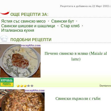
Рецептата е добавена на 22 Март 2003 г.
ОЩЕ РЕЦЕПТИ ЗА:
Ястия със свинско месо
⋅
Свински бут
⋅
Свински шишове и шашлици
⋅
Стар хляб
⋅
Италианска кухня
ПОДОБНИ РЕЦЕПТИ
Печено свинско в мляко (Maiale al
latte)
Damianov
Свински пържоли с гъби