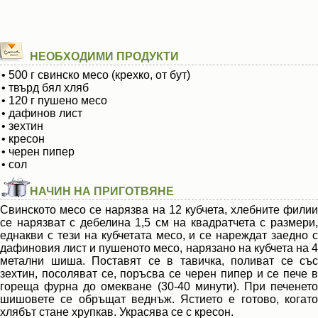
НЕОБХОДИМИ ПРОДУКТИ
• 500 г свинско месо (крехко, от бут)
• твърд бял хляб
• 120 г пушено месо
• дафинов лист
• зехтин
• кресон
• черен пипер
• сол
НАЧИН НА ПРИГОТВЯНЕ
Свинското месо се нарязва на 12 кубчета, хлебните филии
се нарязват с дебелина 1,5 см на квадратчета с размери,
еднакви с тези на кубчетата месо, и се нареждат заедно с
дафиновия лист и пушеното месо, нарязано на кубчета на 4
метални шиша. Поставят се в тавичка, поливат се със
зехтин, посоляват се, поръсва се черен пипер и се пече в
гореща фурна до омекване (30-40 минути). При печенето
шишовете се обръщат веднъж. Ястието е готово, когато
хлябът стане хрупкав. Украсява се с кресон.