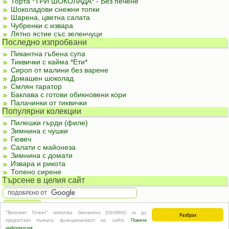
Торта *ТРИ ШОКОЛАДА* - Без печене
Шоколадови снежни топки
Шарена, цветна салата
Чубренки с извара
Лятно ястие със зеленчуци
Последно изпробвани
Пикантна гъбена супа
Тиквички с кайма *Ети*
Сироп от малини без варене
Домашен шоколад
Смлян таратор
Баклава с готови обикновени кори
Палачинки от тиквички
Популярни колекции
Пилешки гърди (филе)
Зимнина с чушки
Гювеч
Салати с майонеза
Зимнина с домати
Извара и рикота
Топено сирене
Търсене в целия сайт
"Веселият Готвач" използва бисквитки (cookies) за да
Разбрах
За реклама
|
За контакти
|
Подкрепете ни
|
Правила и условия
|
Полезна
предостави пълната функционалност на сайта.
Повече
информация
© Информацията в този сайт или части от нея не могат да бъдат използвани без
информация