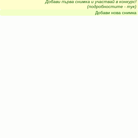
Добави първа снимка и участвай в конкурс!
(подробностите - тук)
Добави нова снимка