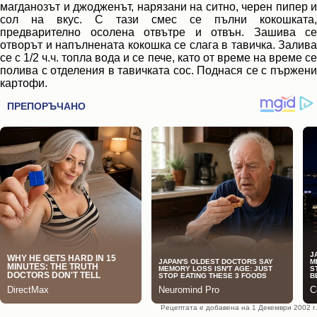
магданозът и джодженът, нарязани на ситно, черен пипер и
сол на вкус. С тази смес се пълни кокошката,
предварително осолена отвътре и отвън. Зашива се
отворът и напълнената кокошка се слага в тавичка. Залива
се с 1/2 ч.ч. топла вода и се пече, като от време на време се
полива с отделения в тавичката сос. Поднася се с пържени
картофи.
Рецептата е добавена на 1 Декември 2002 г.