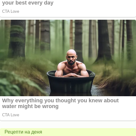
Пърж
карто
Свинско
с
с
бърка
Рецепти на деня