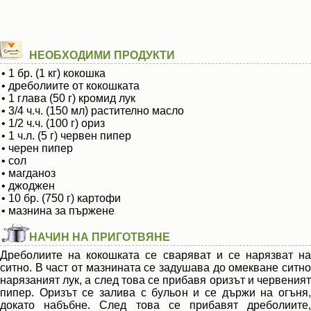
НЕОБХОДИМИ ПРОДУКТИ
• 1 бр. (1 кг) кокошка
• дреболиите от кокошката
• 1 глава (50 г) кромид лук
• 3/4 ч.ч. (150 мл) растително масло
• 1/2 ч.ч. (100 г) ориз
• 1 ч.л. (5 г) червен пипер
• черен пипер
• сол
• магданоз
• джоджен
• 10 бр. (750 г) картофи
• мазнина за пържене
НАЧИН НА ПРИГОТВЯНЕ
Дреболиите на кокошката се сваряват и се нарязват на
ситно. В част от мазнината се задушава до омекване ситно
нарязаният лук, а след това се прибавя оризът и червеният
пипер. Оризът се залива с бульон и се държи на огъня,
докато набъбне. След това се прибавят дреболиите,