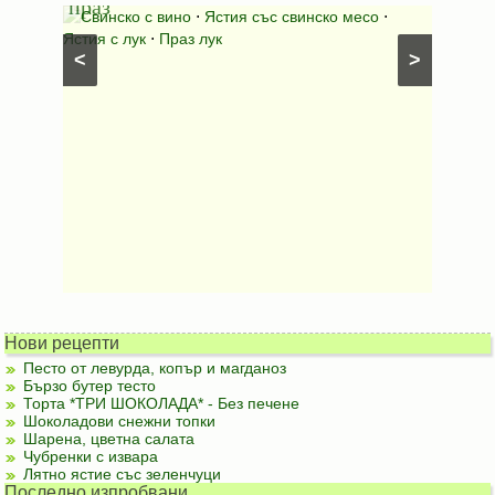
праз
яйца
 с
Свинско с вино
⋅
Ястия със свинско месо
⋅
Карто
ушки
⋅
Ястия с лук
⋅
Праз лук
Картофе
<
>
ени
Предяст
Нови рецепти
Песто от левурда, копър и магданоз
Бързо бутер тесто
Торта *ТРИ ШОКОЛАДА* - Без печене
Шоколадови снежни топки
Шарена, цветна салата
Чубренки с извара
Лятно ястие със зеленчуци
Последно изпробвани