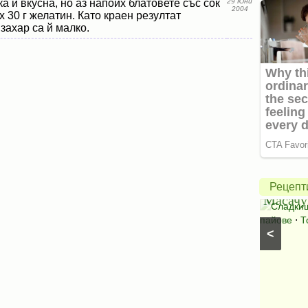
а и вкусна, но аз напоих блатовете със сок
29 Юни
2004
х 30 г желатин. Като краен резултат
 захар са й малко.
Америк
ябълко
пай
Салата
от
Рецепт
Букет
Масачу
Салати с краставици
⋅
Салати без месо
⋅
Сладки
Салати със спанак
⋅
Салати с марули (зелени
пайове
⋅
Т
<
салати)