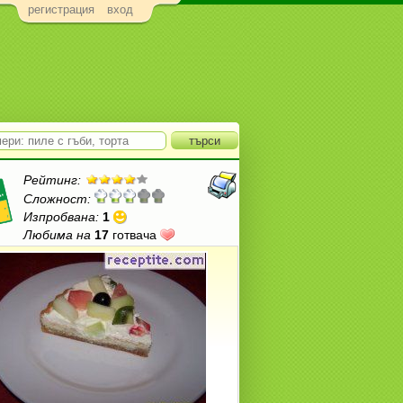
регистрация
вход
Рейтинг:
Сложност:
Изпробвана:
1
Любима на
17
готвача