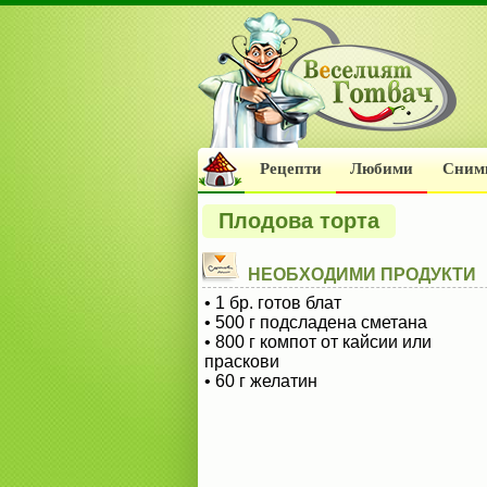
Рецепти
Любими
Сним
Плодова торта
НЕОБХОДИМИ ПРОДУКТИ
• 1 бр. готов блат
• 500 г подсладена сметана
• 800 г компот от кайсии или
праскови
• 60 г желатин