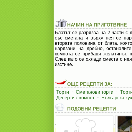
НАЧИН НА ПРИГОТВЯНЕ
Блатът се разрязва на 2 части с 
със сметана и върху нея се нар
втората половина от блата, коят
нарязани на дребно, останалит
компота се прибавя желатинът, 
След като се охлади сместа с нея
изстине.
ОЩЕ РЕЦЕПТИ ЗА:
Торти
⋅
Сметанови торти
⋅
Торти
Десерти с компот
⋅
Българска ку
ПОДОБНИ РЕЦЕПТИ