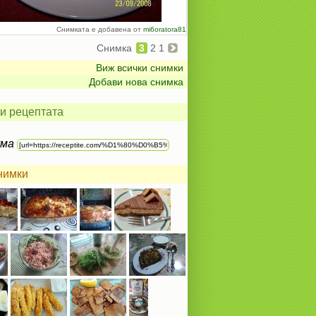
Снимката е добавена от
mi6oratora81
Снимка
3
2
1
Виж всички снимки
Добави нова снимка
и рецептата
ума
нимки