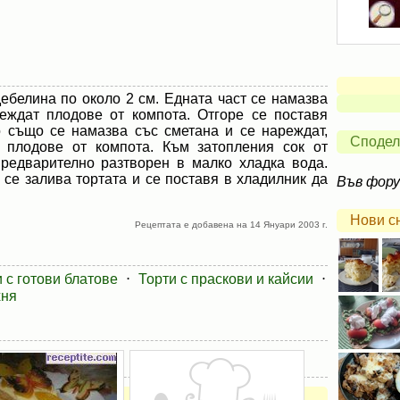
дебелина по около 2 см. Едната част се намазва
еждат плодове от компота. Отгоре се поставя
о също се намазва със сметана и се нареждат,
Сподел
е плодове от компота. Към затопления сок от
предварително разтворен в малко хладка вода.
 се залива тортата и се поставя в хладилник да
Във фор
Нови с
Рецептата е добавена на 14 Януари 2003 г.
 с готови блатове
⋅
Торти с праскови и кайсии
⋅
хня