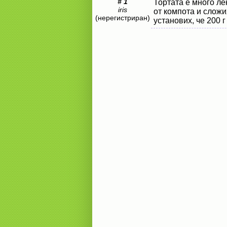
# 1
Тортата е много лек
iris
от компота и сложи
(нерегистриран)
установих, че 200 г