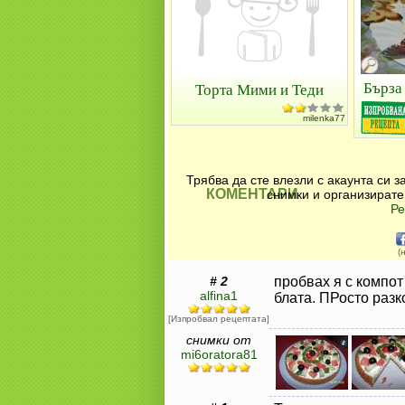
Бърза
Торта Мими и Теди
milenka77
Трябва да сте влезли с акаунта си 
КОМЕНТАРИ
снимки и организирате
Ре
(
# 2
пробвах я с компот
alfina1
блата. ПРосто раз
[Изпробвал рецептата]
снимки от
mi6oratora81