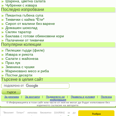
Шарена, цветна салата
Чубренки с извара
Последно изпробвани
Пикантна гъбена супа
Тиквички с кайма *Ети*
Сироп от малини без варене
Домашен шоколад
Смлян таратор
Баклава с готови обикновени кори
Палачинки от тиквички
Популярни колекции
Пилешки гърди (филе)
Извара и рикота
Салати с майонеза
Праз лук
Зимнина с чушки
Мариновано месо и риба
Постни десерти
Търсене в целия сайт
За реклама
|
За контакти
|
Подкрепете ни
|
Правила и условия
|
Полезна
информация
© Информацията в този сайт или части от нея не могат да бъдат използвани без
изричното съгласие на авторите.
"Веселият Готвач" използва бисквитки (cookies) за да
Разбрах