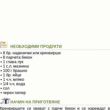
НЕОБХОДИМИ ПРОДУКТИ
• 8 бр. наденички или кренвирши
• 8 парчета бекон
• 1 глава лук
• 1 с.л. мазнина
• 100 г брашно
• 1 бр. яйце
• 1 ч.ч. мляко
• 1/4 ч.ч. вода
• сол
• черен пипер
НАЧИН НА ПРИГОТВЯНЕ
Кренвиршите се увиват с парче бекон и се нареждат в