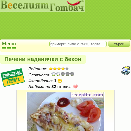
Печени наденички с бекон
Рейтинг:
Сложност:
Изпробвана:
1
Любима на
32
готвача