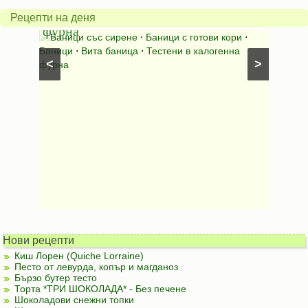
халогенна
за
Рецепти на деня
фурна
Нику
⋅
Ястия
Баници със сирене
⋅
Баници с готови кори
⋅
Пълне
шунка
⋅
Баници
⋅
Вита баница
⋅
Тестени в халогенна
⋅
Риба н
<
>
фурна
Нови рецепти
Киш Лорен (Quiche Lorraine)
Песто от левурда, копър и магданоз
Бързо бутер тесто
Торта *ТРИ ШОКОЛАДА* - Без печене
Шоколадови снежни топки