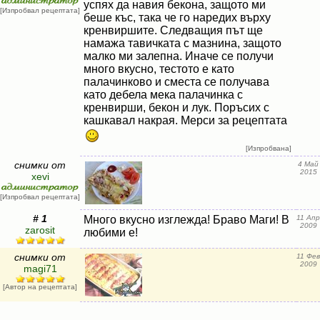
успях да навия бекона, защото ми
[Изпробвал рецептата]
беше къс, така че го наредих върху
кренвиршите. Следващия път ще
намажа тавичката с мазнина, защото
малко ми залепна. Иначе се получи
много вкусно, тестото е като
палачинково и сместа се получава
като дебела мека палачинка с
кренвирши, бекон и лук. Поръсих с
кашкавал накрая. Мерси за рецептата
[Изпробвана]
снимки от
4 Май
2015
xevi
[Изпробвал рецептата]
# 1
Много вкусно изглежда! Браво Маги! В
11 Апр
2009
zarosit
любими е!
снимки от
11 Фев
2009
magi71
[Автор на рецептата]