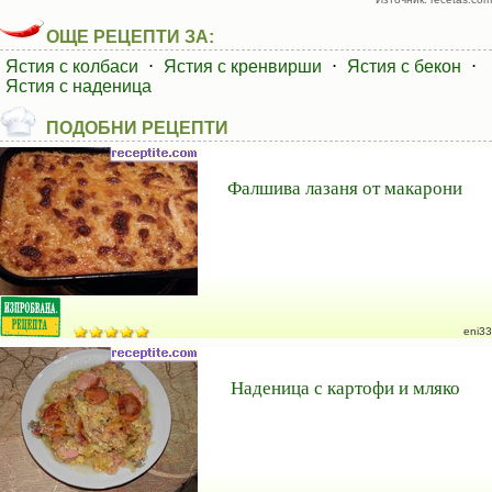
ОЩЕ РЕЦЕПТИ ЗА:
Ястия с колбаси
⋅
Ястия с кренвирши
⋅
Ястия с бекон
⋅
Ястия с наденица
ПОДОБНИ РЕЦЕПТИ
Фалшива лазаня от макарони
eni33
Наденица с картофи и мляко