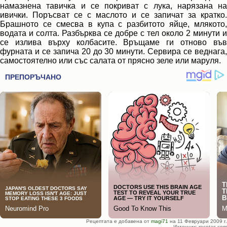
намазнена тавичка и се покриват с лука, нарязана на
ивички. Поръсват се с маслото и се запичат за кратко.
Брашното се смесва в купа с разбитото яйце, млякото,
водата и солта. Разбърква се добре с тел около 2 минути и
се излива върху колбасите. Връщаме ги отново във
фурната и се запича 20 до 30 минути. Сервира се веднага,
самостоятелно или със салата от прясно зеле или маруля.
Рецептата е добавена от
magi71
на 11 Февруари 2009 г.
Източник: recetas.com