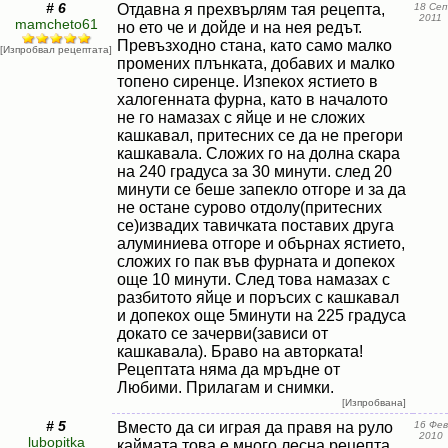
# 6
Отдавна я прехвърлям тая рецепта,
18 Сеп
2011
mamcheto61
но ето че и дойде и на нея редът.
Превъзходно стана, като само малко
[Изпробвал рецептата]
промених плънката, добавих и малко
топено сиренце. Изпекох ястието в
халогенната фурна, като в началото
не го намазах с яйце и не сложих
кашкавал, притесних се да не прегори
кашкавала. Сложих го на долна скара
на 240 градуса за 30 минути. след 20
минути се беше запекло отгоре и за да
не остане сурово отдолу(притесних
се)извадих тавичката поставих друга
алуминиева отгоре и обърнах ястието,
сложих го пак във фурната и допекох
още 10 минути. След това намазах с
разбитото яйце и поръсих с кашкавал
и допекох още 5минути на 225 градуса
докато се зачерви(зависи от
кашкавала). Браво на авторката!
Рецептата няма да мръдне от
Любими. Прилагам и снимки.
[Изпробвана]
# 5
Вместо да си играя да правя на руло
16 Фев
2010
lubopitka
каймата това е много лесна рецепта.