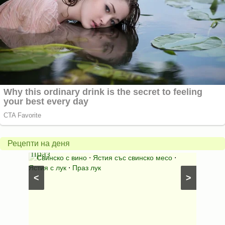
Пърж
карто
Свинско
с
с
бърка
Рецепти на деня
праз
яйца
 с
Свинско с вино
⋅
Ястия със свинско месо
⋅
Карто
ушки
⋅
Ястия с лук
⋅
Праз лук
Картофе
<
>
ени
Предяст