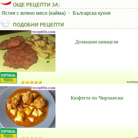
ОЩЕ РЕЦЕПТИ ЗА:
Ястия с мляно месо (кайма)
⋅
Българска кухня
ПОДОБНИ РЕЦЕПТИ
Домашни шницели
sunkata
Кюфтета по Чирпански
vg