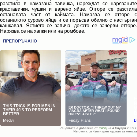
разстила в намазана тавичка, нареждат се нарязаните
краставички, чушки и варено яйце. Отгоре се разстила
останалата част от каймата. Намазва се отгоре с
останалото сурово яйце и се поръсва обилно с настърган
кашкавал. Ястието се запича, докато се зачерви отгоре.
Нарязва се на хапки или на ромбове.
Рецептата е добавена от
milniq
на 4 Януари 2009 г.
Източник: сп Кулинарен журнал за жената