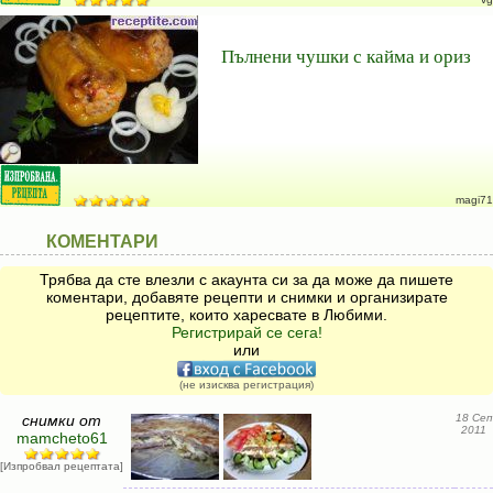
Пълнени чушки с кайма и ориз
magi71
КОМЕНТАРИ
Трябва да сте влезли с акаунта си за да може да пишете
коментари, добавяте рецепти и снимки и организирате
рецептите, които харесвате в Любими.
Регистрирай се сега!
или
(не изисква регистрация)
снимки от
18 Сеп
2011
mamcheto61
[Изпробвал рецептата]