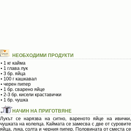
НЕОБХОДИМИ ПРОДУКТИ
• 1 кг кайма
• 1 глава лук
• 3 бр. яйца
• 100 г кашкавал
• черен пипер
• 1 бр. сварено яйце
• 2-3 бр. кисели краставички
• 1 бр. чушка
НАЧИН НА ПРИГОТВЯНЕ
Лукът се нарязва на ситно, вареното яйце на ивички,
чушката на колелца. Каймата се замесва с две от суровите
яйца, лука, солта и черния пипер. Половината от сместа се