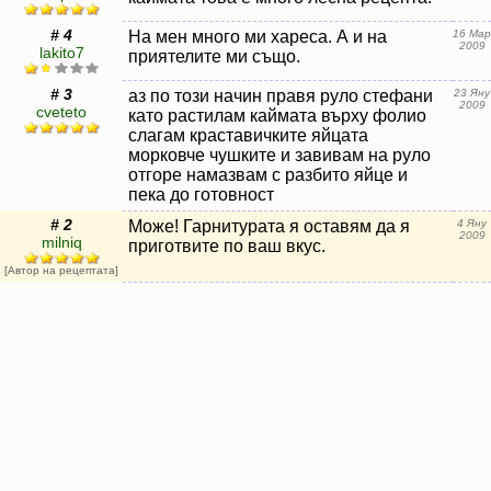
# 4
На мен много ми хареса. А и на
16 Мар
2009
lakito7
приятелите ми също.
# 3
аз по този начин правя руло стефани
23 Яну
2009
cveteto
като растилам каймата върху фолио
слагам краставичките яйцата
морковче чушките и завивам на руло
отгоре намазвам с разбито яйце и
пека до готовност
# 2
Може! Гарнитурата я оставям да я
4 Яну
2009
milniq
приготвите по ваш вкус.
[Автор на рецептата]