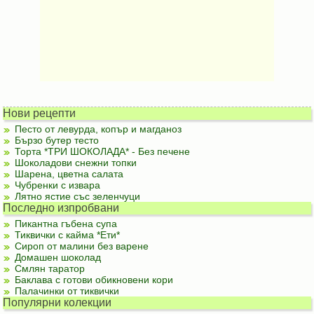
Нови рецепти
Песто от левурда, копър и магданоз
Бързо бутер тесто
Торта *ТРИ ШОКОЛАДА* - Без печене
Шоколадови снежни топки
Шарена, цветна салата
Чубренки с извара
Лятно ястие със зеленчуци
Последно изпробвани
Пикантна гъбена супа
Тиквички с кайма *Ети*
Сироп от малини без варене
Домашен шоколад
Смлян таратор
Баклава с готови обикновени кори
Палачинки от тиквички
Популярни колекции