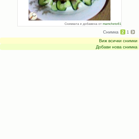
Снимката е добавена от
mamcheto61
Снимка
2
1
Виж всички снимки
Добави нова снимка