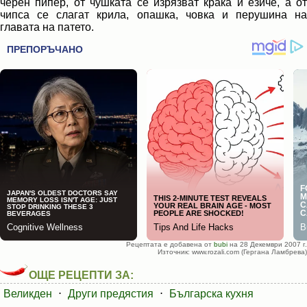
черен пипер, от чушката се изрязват крака и езиче, а от
чипса се слагат крила, опашка, човка и перушина на
главата на патето.
Рецептата е добавена от
bubi
на 28 Декември 2007 г.
Източник: www.rozali.com (Гергана Ламбрева)
ОЩЕ РЕЦЕПТИ ЗА:
Великден
⋅
Други предястия
⋅
Българска кухня