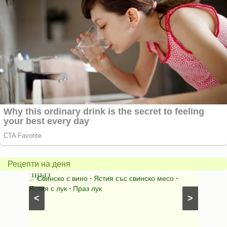
Пърж
карто
Свинско
с
с
бърка
Рецепти на деня
праз
яйца
 с
Свинско с вино
⋅
Ястия със свинско месо
⋅
Карто
ушки
⋅
Ястия с лук
⋅
Праз лук
Картофе
<
>
ени
Предяст