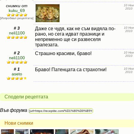
снимки от
10 Ное
2010
kuku_69
[Изпробвал рецептата]
# 3
Даже се чудя, как не съм видяла по-
10 Ное
2010
neli1100
рано, но сега идват празници и
непременно ще си развеселя
трапезата.
# 2
Страшно красиви, браво!
10 Ное
2010
neli1100
# 1
Браво! Патенцата са страхотни!
10 Ное
2010
aseto
Сподели рецептата
Във форума
Нови снимки