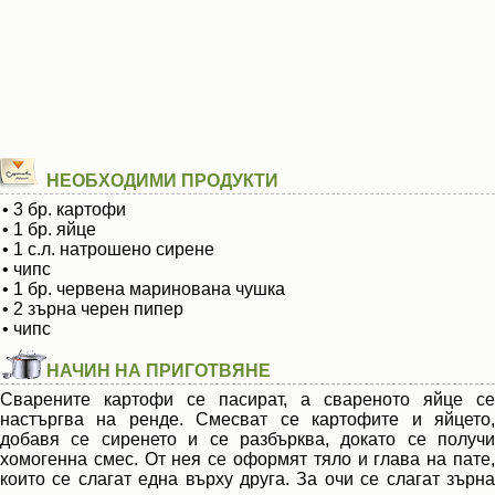
НЕОБХОДИМИ ПРОДУКТИ
• 3 бр. картофи
• 1 бр. яйце
• 1 с.л. натрошено сирене
• чипс
• 1 бр. червена маринована чушка
• 2 зърна черен пипер
• чипс
НАЧИН НА ПРИГОТВЯНЕ
Сварените картофи се пасират, а свареното яйце се
настъргва на ренде. Смесват се картофите и яйцето,
добавя се сиренето и се разбърква, докато се получи
хомогенна смес. От нея се оформят тяло и глава на пате,
които се слагат една върху друга. За очи се слагат зърна