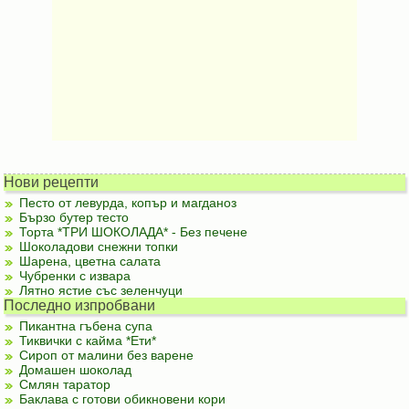
Нови рецепти
Песто от левурда, копър и магданоз
Бързо бутер тесто
Торта *ТРИ ШОКОЛАДА* - Без печене
Шоколадови снежни топки
Шарена, цветна салата
Чубренки с извара
Лятно ястие със зеленчуци
Последно изпробвани
Пикантна гъбена супа
Тиквички с кайма *Ети*
Сироп от малини без варене
Домашен шоколад
Смлян таратор
Баклава с готови обикновени кори