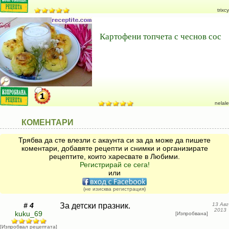
trixcy
Картофени топчета с чеснов сос
nelale
КОМЕНТАРИ
Трябва да сте влезли с акаунта си за да може да пишете
коментари, добавяте рецепти и снимки и организирате
рецептите, които харесвате в Любими.
Регистрирай се сега!
или
(не изисква регистрация)
# 4
За детски празник.
13 Авг
2013
kuku_69
[Изпробвана]
[Изпробвал рецептата]