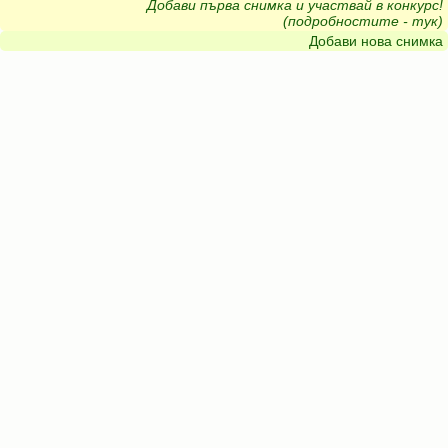
Добави първа снимка и участвай в конкурс!
(подробностите - тук)
Добави нова снимка