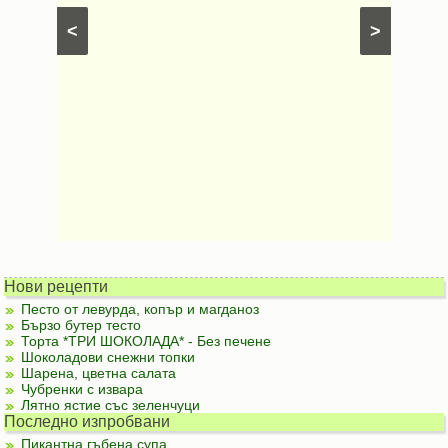
рфета и
⋅
Постни
<
>
ски
картофи
Безмесни
Нови рецепти
Песто от левурда, копър и магданоз
Бързо бутер тесто
Торта *ТРИ ШОКОЛАДА* - Без печене
Шоколадови снежни топки
Шарена, цветна салата
Чубренки с извара
Лятно ястие със зеленчуци
Последно изпробвани
Пикантна гъбена супа