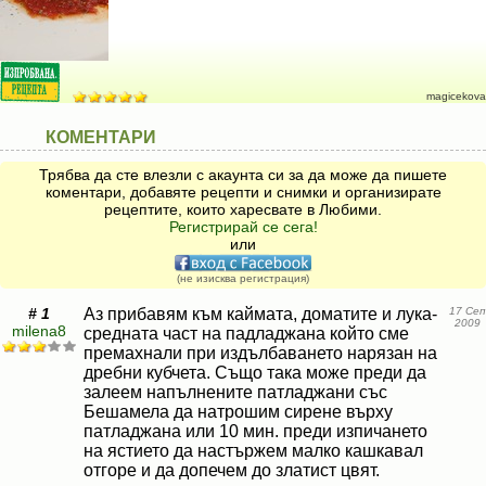
magicekova
КОМЕНТАРИ
Трябва да сте влезли с акаунта си за да може да пишете
коментари, добавяте рецепти и снимки и организирате
рецептите, които харесвате в Любими.
Регистрирай се сега!
или
(не изисква регистрация)
# 1
Аз прибавям към каймата, доматите и лука-
17 Сеп
2009
milena8
средната част на падладжана който сме
премахнали при издълбаването нарязан на
дребни кубчета. Също така може преди да
залеем напълнените патладжани със
Бешамела да натрошим сирене върху
патладжана или 10 мин. преди изпичането
на ястието да настържем малко кашкавал
отгоре и да допечем до златист цвят.