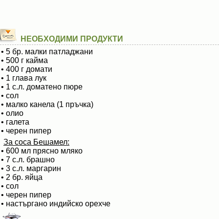
НЕОБХОДИМИ ПРОДУКТИ
• 5 бр. малки патладжани
• 500 г кайма
• 400 г домати
• 1 глава лук
• 1 с.л. доматено пюре
• сол
• малко канела (1 пръчка)
• олио
• галета
• черен пипер
За соса Бешамел:
• 600 мл прясно мляко
• 7 с.л. брашно
• 3 с.л. маргарин
• 2 бр. яйца
• сол
• черен пипер
• настъргано индийско орехче