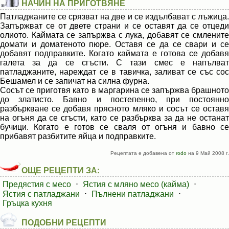
НАЧИН НА ПРИГОТВЯНЕ
Патладжаните се срязват на две и се издълбават с лъжица.
Запържват се от двете страни и се оставят да се отцеди
олиото. Каймата се запържва с лука, добавят се смлените
домати и доматеното пюре. Оставя се да се свари и се
добавят подправките. Когато каймата е готова се добавя
галета за да се сгъсти. С тази смес е напълват
патладжаните, нареждат се в тавичка, заливат се със сос
Бешамел и се запичат на силна фурна.
Сосът се приготвя като в маргарина се запържва брашното
до златисто. Бавно и постепенно, при постоянно
разбъркване се добавя прясното мляко и сосът се оставя
на огъня да се сгъсти, като се разбърква за да не останат
бучици. Когато е готов се сваля от огъня и бавно се
прибавят разбитите яйца и подправките.
Рецептата е добавена от
rodo
на 9 Май 2008 г.
ОЩЕ РЕЦЕПТИ ЗА:
Предястия с месо
⋅
Ястия с мляно месо (кайма)
⋅
Ястия с патладжани
⋅
Пълнени патладжани
⋅
Гръцка кухня
ПОДОБНИ РЕЦЕПТИ