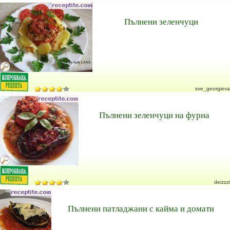
Пълнени зеленчуци
sve_georgieva
Пълнени зеленчуци на фурна
deizzzi
Пълнени патладжани с кайма и домати