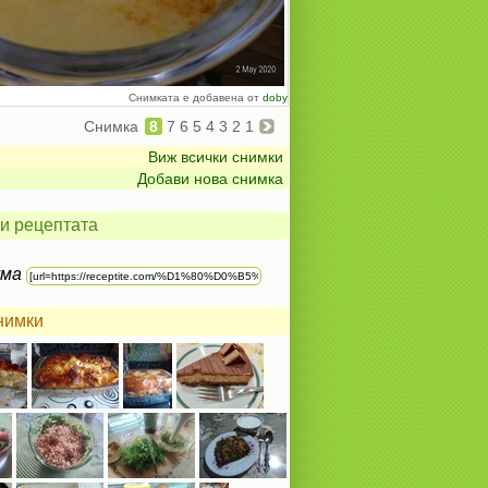
Снимката е добавена от
doby
Снимка
8
7
6
5
4
3
2
1
Виж всички снимки
Добави нова снимка
и рецептата
ума
нимки