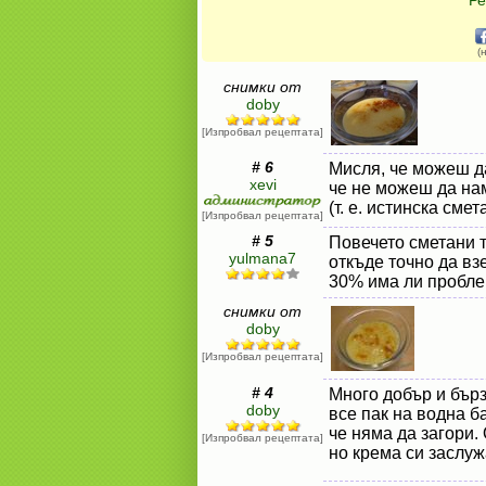
Ре
(
снимки от
doby
[Изпробвал рецептата]
# 6
Мисля, че можеш д
xevi
че не можеш да на
(т. е. истинска смет
[Изпробвал рецептата]
# 5
Повечето сметани т
yulmana7
откъде точно да вз
30% има ли пробл
снимки от
doby
[Изпробвал рецептата]
# 4
Много добър и бърз
doby
все пак на водна ба
че няма да загори.
[Изпробвал рецептата]
но крема си заслуж