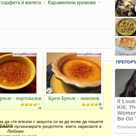
 парфета и желета
⋅
Карамелени кремове
⋅
рюле - портокалов
Крем Брюле - лимонов
vg
vg
а да сте влезли с акаунта си за да може да пишете
ТАРИ
имки и организирате рецептите, които харесвате в
Любими.