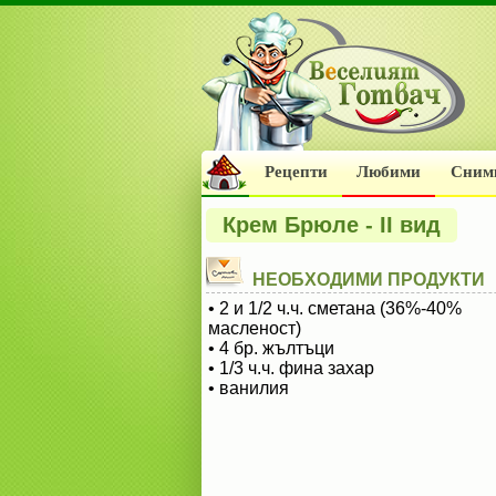
Рецепти
Любими
Сним
Крем Брюле - II вид
НЕОБХОДИМИ ПРОДУКТИ
• 2 и 1/2 ч.ч. сметана (36%-40%
масленост)
• 4 бр. жълтъци
• 1/3 ч.ч. фина захар
• ванилия