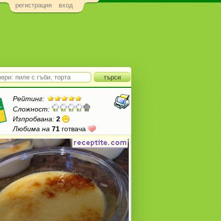
регистрация
вход
Рейтинг:
Сложност:
Изпробвана:
2
Любима на
71
готвача