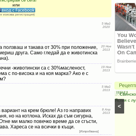
гистрирай се сега!
или
не изисква регистрация)
5 Май
2020
а ползваш и такава от 30% при положение,
20 Ное
Зелена
2013
мериш друга. Само гледай да е животинска
салата
ана).
с
ечни -животински са с 30%масленост,
19 Ное
2013
ема с по-висока и на коя марка? Ако е с
авокадо
Свинск
ем?
и
с
Рецепт
5 Май
моцарела
праз
2013
Салати с моркови
⋅
Моцарела
⋅
Салати с
Свинско
царевица
⋅
Салати без месо
⋅
Салати с чушки
⋅
Ястия с лу
<
Салати с авокадо
⋅
Салати с марули (зелени
 вариант на крем брюле! Аз го направих
8 Апр
салати)
2013
ня, но на котлона. Исках да съм сигурна,
 Отне ми малко повечко време да се сгъсти,
ава. Хареса се на всички в къщи.
[Изпробвана]