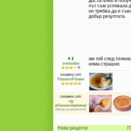
достатъчно и получ
път съм успявала д
но трябва да е съв
добър резултата.
# 1
ам той след толков
svetoslav
няма страшно
снимки от
PassionFlower
снимки от
vg
[Автор на рецептата]
Нови рецепти
П