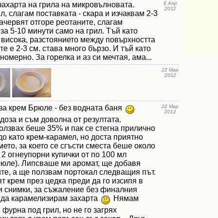
захарта на грила на микровълновата.
6 Апр
2012
л, слагам поставката - скара и изчаквам 2-3
зачервят отгоре реотаните, слагам
 за 5-10 минути само на грил. Тъй като
 висока, разстоянието между повърхността
е е 2-3 см. става много бързо. И тъй като
номерно. За горелка и аз си мечтая, ама...
22 Мар
2012
за крем Брюле - без водната баня
22 Мар
2012
оза и съм доволна от резултата.
олзвах беше 35% и пак се стегна прилично
рдо като крем-карамел, но доста приятно
ето, за което се сгъсти сместа беше около
 2 огнеупорни купички от по 100 мл
рюле). Липсваше ми аромат, ще добавя
те, а ще ползвам портокал следващия път.
 крем през цедка преди да го изсипя в
 и снимки, за съжаление без финалния
х да карамелизирам захарта
Нямам
 фурна под грил, но не го загрях