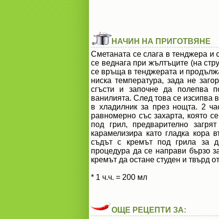
НАЧИН НА ПРИГОТВЯНЕ
Сметаната се слага в тенджера и с
се веднага при жълтъците (на стру
се връща в тенджерата и продължав
ниска температура, зада не загор
сгъсти и започне да полепва п
ванилията. След това се изсипва в
в хладилник за през нощта. 2 ч
равномерно със захарта, която се
под грил, предварително загря
карамелизира като гладка кора 
съдът с кремът под грила за д
процедура да се направи бързо за
кремът да остане студен и твърд о
* 1 ч.ч. = 200 мл
ОЩЕ РЕЦЕПТИ ЗА: