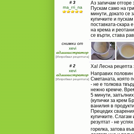
# 3
Аз запичам отгоре 
ma_rri_na
Пускам само на гри
минути, докато се 
купичките и пускам
поставката-скара е
на крема и реотанит
се върти, става рав
снимки от
xevi
[Изпробвал рецептата]
# 2
Ха! Лесна рецепта 
xevi
Направих половин д
Сметаната, която п
[Изпробвал рецептата]
- не е толкова твъ
нежно кремче. Врем
5 минути, запълних
(купички за крем Б
ванилия в продукти
Прецедих свареният
купичките. Слагам
резултат - не успя
горелка, затова във