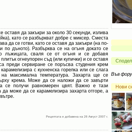
е оставя да закъкри за около 30 секунди, излива
йка), като се разбъркват добре с миксер. Сместа
а да се готви, като се оставя да закъкри (на по-
и по дъното). Разбърква се на огъня докато се
о лъжицата, сваля се от огъня и се добавя
 плитък огнеупорен съд (или купички) и се оставя
Сподел
аса преди сервиране се поръсва студения крем
 карамелизира с кухненска горелка или се слага
Във фор
т на максимална температура. Захарта ще се
върху крема. Може да се наложи да се завърти
а се получи равномерен цвят. Важно е тази
Нови с
 да може да се карамелизира захарта отгоре, а
твътре.
Рецептата е добавена на 26 Август 2007 г.