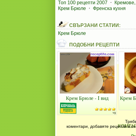
Топ 100 рецепти 2007
⋅
Кремове,
Крем Брюле
⋅
Френска кухня
СВЪРЗАНИ СТАТИИ:
Крем Брюле
ПОДОБНИ РЕЦЕПТИ
Крем Брюле - I вид
Крем Б
vg
Трябв
КОМЕН
коментари, добавяте рецепти и сн