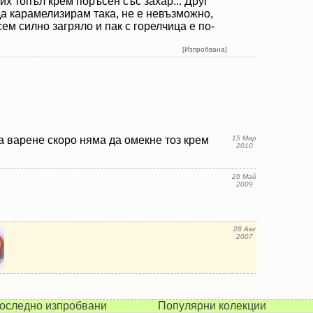
их топъл крем поръсен със захар... Друг
а карамелизирам така, не е невъзможно,
сем силно загряло и пак с горелчица е по-
[Изпробвана]
а варене скоро няма да омекне тоз крем
15 Мар
2010
26 Май
2009
28 Авг
2007
оследно изпробвани
Популярни колекции