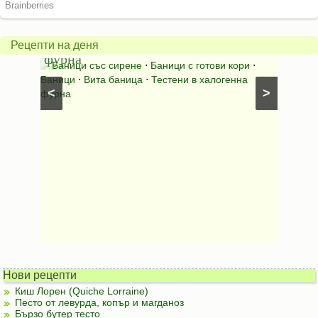
баница
Пълн
в
шара
халогенна
за
Рецепти на деня
фурна
Нику
⋅
Ястия
Баници със сирене
⋅
Баници с готови кори
⋅
Пълне
шунка
⋅
Баници
⋅
Вита баница
⋅
Тестени в халогенна
⋅
Риба н
<
>
фурна
Нови рецепти
Киш Лорен (Quiche Lorraine)
Песто от левурда, копър и магданоз
Бързо бутер тесто