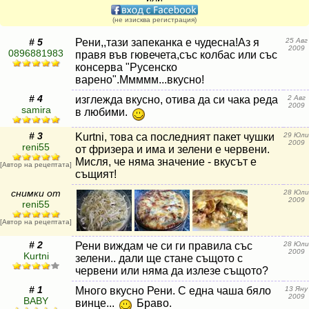
(не изисква регистрация)
# 5
Рени,,тази запеканка е чудесна!Аз я
25 Авг
2009
0896881983
правя във гювечета,със колбас или със
консерва "Русенско
варено".Ммммм...вкусно!
# 4
изглежда вкусно, отива да си чака реда
2 Авг
2009
samira
в любими.
# 3
Kurtni, това са последният пакет чушки
29 Юли
2009
reni55
от фризера и има и зелени е червени.
Мисля, че няма значение - вкусът е
[Автор на рецептата]
същият!
снимки от
28 Юли
2009
reni55
[Автор на рецептата]
# 2
Рени виждам че си ги правила със
28 Юли
2009
Kurtni
зелени.. дали ще стане същото с
червени или няма да излезе същото?
# 1
Много вкусно Рени. С една чаша бяло
13 Яну
2009
BABY
винце...
Браво.