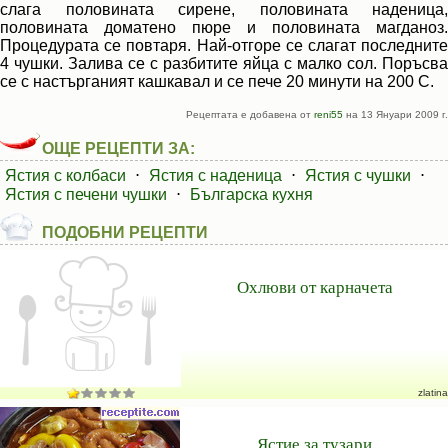
слага половината сирене, половината наденица,
половината доматено пюре и половината магданоз.
Процедурата се повтаря. Най-отгоре се слагат последните
4 чушки. Залива се с разбитите яйца с малко сол. Поръсва
се с настърганият кашкавал и се пече 20 минути на 200 С.
Рецептата е добавена от
reni55
на 13 Януари 2009 г.
ОЩЕ РЕЦЕПТИ ЗА:
Ястия с колбаси
⋅
Ястия с наденица
⋅
Ястия с чушки
⋅
Ястия с печени чушки
⋅
Българска кухня
ПОДОБНИ РЕЦЕПТИ
Охлюви от карначета
zlatina
Ястие за тузари