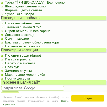
Торта *ТРИ ШОКОЛАДА* - Без печене
Шоколадови снежни топки
Шарена, цветна салата
Чубренки с извара
Последно изпробвани
Пикантна гъбена супа
Тиквички с кайма *Ети*
Сироп от малини без варене
Домашен шоколад
Смлян таратор
Баклава с готови обикновени кори
Палачинки от тиквички
Популярни колекции
Пилешки гърди (филе)
Извара и рикота
Салати с майонеза
Праз лук
Зимнина с чушки
Мариновано месо и риба
Постни десерти
Търсене в целия сайт
"Веселият Готвач" използва бисквитки (cookies) за да
Разбрах
За реклама
|
За контакти
|
Подкрепете ни
|
Правила и условия
|
Полезна
предостави пълната функционалност на сайта.
Повече
информация
© Информацията в този сайт или части от нея не могат да бъдат използвани без
информация
изричното съгласие на авторите.