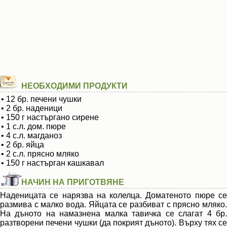
НЕОБХОДИМИ ПРОДУКТИ
• 12 бр. печени чушки
• 2 бр. наденици
• 150 г настъргано сирене
• 1 с.л. дом. пюре
• 4 с.л. магданоз
• 2 бр. яйца
• 2 с.л. прясно мляко
• 150 г настърган кашкавал
НАЧИН НА ПРИГОТВЯНЕ
Наденицата се нарязва на колелца. Доматеното пюре се
размива с малко вода. Яйцата се разбиват с прясно мляко.
На дъното на намазнена малка тавичка се слагат 4 бр.
разтворени печени чушки (да покрият дъното). Върху тях се