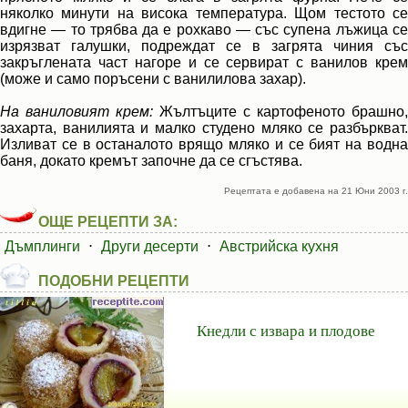
няколко минути на висока температура. Щом тестото се
вдигне — то трябва да е рохкаво — със супена лъжица се
изрязват галушки, подреждат се в загрята чиния със
закръглената част нагоре и се сервират с ванилов крем
(може и само поръсени с ванилилова захар).
На ваниловият крем:
Жълтъците с картофеното брашно,
захарта, ванилията и малко студено мляко се разбъркват.
Изливат се в останалото врящо мляко и се бият на водна
баня, докато кремът започне да се сгъстява.
Рецептата е добавена на 21 Юни 2003 г.
ОЩЕ РЕЦЕПТИ ЗА:
Дъмплинги
⋅
Други десерти
⋅
Австрийска кухня
ПОДОБНИ РЕЦЕПТИ
Кнедли с извара и плодове