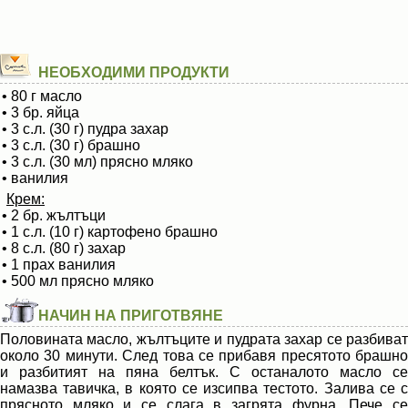
НЕОБХОДИМИ ПРОДУКТИ
• 80 г масло
• 3 бр. яйца
• 3 с.л. (30 г) пудра захар
• 3 с.л. (30 г) брашно
• 3 с.л. (30 мл) прясно мляко
• ванилия
Крем:
• 2 бр. жълтъци
• 1 с.л. (10 г) картофено брашно
• 8 с.л. (80 г) захар
• 1 прах ванилия
• 500 мл прясно мляко
НАЧИН НА ПРИГОТВЯНЕ
Половината масло, жълтъците и пудрата захар се разбиват
около 30 минути. След това се прибавя пресятото брашно
и разбитият на пяна белтък. С останалото масло се
намазва тавичка, в която се изсипва тестото. Залива се с
прясното мляко и се слага в загрята фурна. Пече се