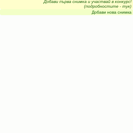
Добави първа снимка и участвай в конкурс!
(подробностите - тук)
Добави нова снимка