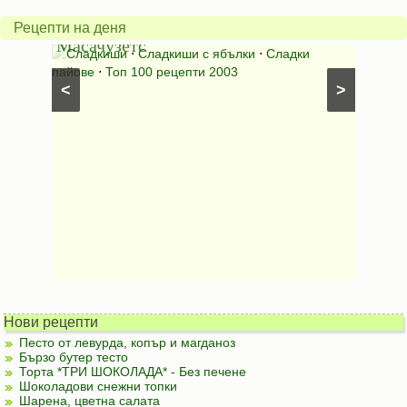
от
на
Рецепти на деня
Масачузетс
мама
⋅
Сладкиши
⋅
Сладкиши с ябълки
⋅
Сладки
Соден
лени
пайове
⋅
Топ 100 рецепти 2003
питки (б
<
>
Нови рецепти
Песто от левурда, копър и магданоз
Бързо бутер тесто
Торта *ТРИ ШОКОЛАДА* - Без печене
Шоколадови снежни топки
Шарена, цветна салата