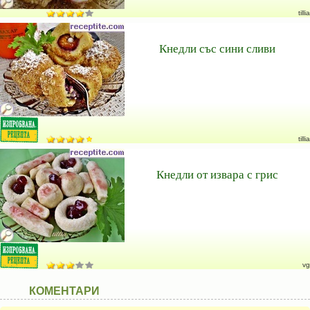
tillia
Кнедли със сини сливи
tillia
Кнедли от извара с грис
vg
КОМЕНТАРИ