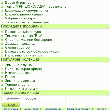
Бързо бутер тесто
Торта *ТРИ ШОКОЛАДА* - Без печене
Шоколадови снежни топки
Шарена, цветна салата
Чубренки с извара
Лятно ястие със зеленчуци
Последно изпробвани
Пикантна гъбена супа
Тиквички с кайма *Ети*
Сироп от малини без варене
Домашен шоколад
Смлян таратор
Баклава с готови обикновени кори
Палачинки от тиквички
Популярни колекции
Зимнина с чушки
Пилешки гърди (филе)
Извара и рикота
Гювеч
Зимнина с домати
Топено сирене
Питки, пити и погачи
Търсене в целия сайт
За реклама
|
За контакти
|
Подкрепете ни
|
Правила и условия
|
Полезна