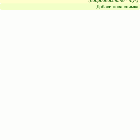
(подробностите - тук)
Добави нова снимка