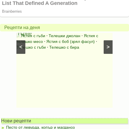
Телешки
Чушк
джолан
с
в
домат
Рецепти на деня
гърне
пюре
⋅
Ястия с гъби
⋅
Телешки джолан
⋅
Ястия с
Зимни
⋅
телешко месо
⋅
Ястия с боб (зрял фасул)
⋅
Стерили
<
>
сни
Телешко с гъби
⋅
Телешко с бира
Нови рецепти
Песто от левурда, копър и магданоз