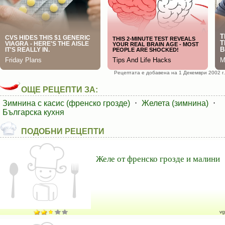
Рецептата е добавена на 1 Декември 2002 г.
ОЩЕ РЕЦЕПТИ ЗА:
Зимнина с касис (френско грозде)
⋅
Желета (зимнина)
⋅
Българска кухня
ПОДОБНИ РЕЦЕПТИ
Желе от френско грозде и малини
vg