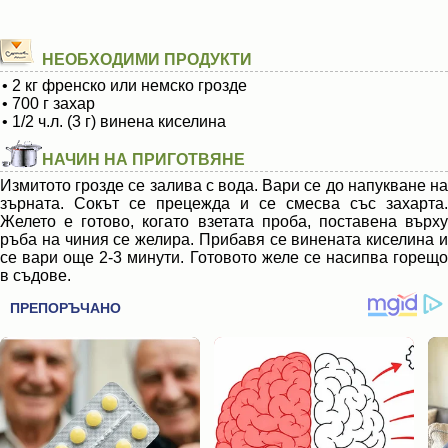
НЕОБХОДИМИ ПРОДУКТИ
• 2 кг френско или немско грозде
• 700 г захар
• 1/2 ч.л. (3 г) винена киселина
НАЧИН НА ПРИГОТВЯНЕ
Измитото грозде се залива с вода. Вари се до напукване на
зърната. Сокът се прецежда и се смесва със захарта.
Желето е готово, когато взетата проба, поставена върху
ръба на чиния се желира. Прибавя се винената киселина и
се вари още 2-3 минути. Готовото желе се насипва горещо
в съдове.