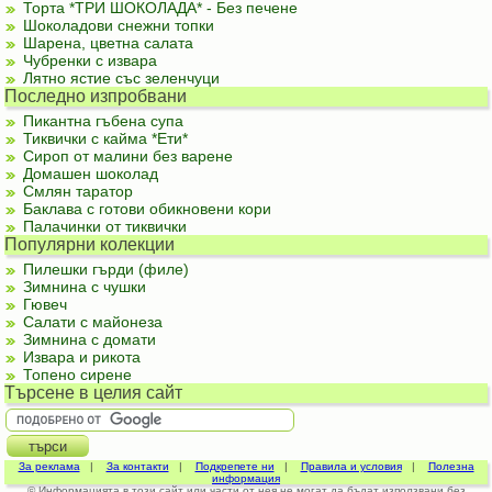
Торта *ТРИ ШОКОЛАДА* - Без печене
Шоколадови снежни топки
Шарена, цветна салата
Чубренки с извара
Лятно ястие със зеленчуци
Последно изпробвани
Пикантна гъбена супа
Тиквички с кайма *Ети*
Сироп от малини без варене
Домашен шоколад
Смлян таратор
Баклава с готови обикновени кори
Палачинки от тиквички
Популярни колекции
Пилешки гърди (филе)
Зимнина с чушки
Гювеч
Салати с майонеза
Зимнина с домати
Извара и рикота
Топено сирене
Търсене в целия сайт
За реклама
|
За контакти
|
Подкрепете ни
|
Правила и условия
|
Полезна
информация
© Информацията в този сайт или части от нея не могат да бъдат използвани без