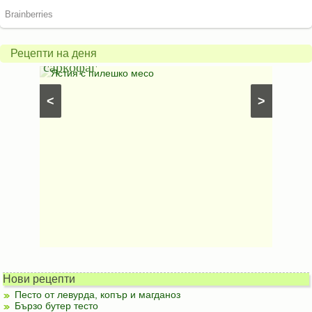
Печено
карто
пиле
гъбен
в
грахо
Рецепти на деня
саркофаг
фили
Постни
Ястия с пилешко месо
Карто
рфета и
⋅
Постни
<
>
ски
картофи
Безмесни
Нови рецепти
Песто от левурда, копър и магданоз
Бързо бутер тесто