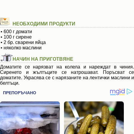
НЕОБХОДИМИ ПРОДУКТИ
• 600 г домати
• 100 г сирене
• 2 бр. сварени яйца
• няколко маслини
НАЧИН НА ПРИГОТВЯНЕ
Доматите се нарязват на колела и нареждат в чиния.
Сиренето и жълтъците се натрошават. Поръсват се
доматите. Украсява се с нарязаните на лентички маслини и
белтъци.