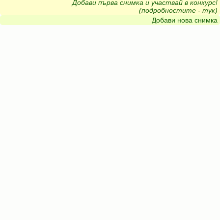
Добави първа снимка и участвай в конкурс!
(подробностите - тук)
Добави нова снимка