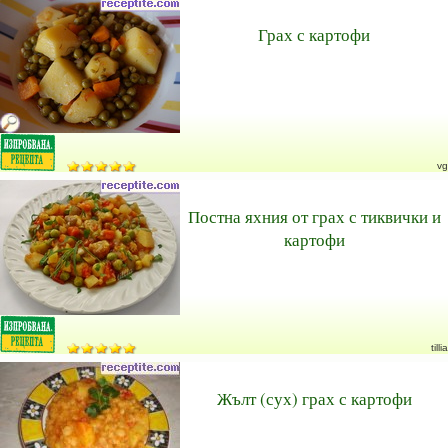
Грах с картофи
vg
Постна яхния от грах с тиквички и
картофи
tillia
Жълт (сух) грах с картофи