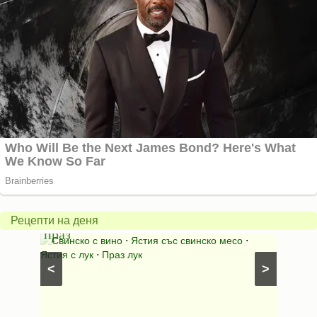
Пърж
карто
Свинско
с
с
бърка
Рецепти на деня
праз
яйца
 с
Свинско с вино
⋅
Ястия със свинско месо
⋅
Карто
ушки
⋅
Ястия с лук
⋅
Праз лук
Картофе
<
>
ени
Предяст