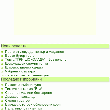
Нови рецепти
Песто от левурда, копър и магданоз
Бързо бутер тесто
Торта *ТРИ ШОКОЛАДА* - Без печене
Шоколадови снежни топки
Шарена, цветна салата
Чубренки с извара
Лятно ястие със зеленчуци
Последно изпробвани
Пикантна гъбена супа
Тиквички с кайма *Ети*
Сироп от малини без варене
Домашен шоколад
Смлян таратор
Баклава с готови обикновени кори
Палачинки от тиквички