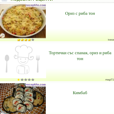
Ориз с риба тон
ivasa
Тортички със спанак, ориз и риба
тон
magi71
Кимбаб