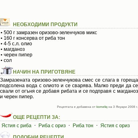
НЕОБХОДИМИ ПРОДУКТИ
• 500 г замразен оризово-зеленчуков микс
• 160 г консерва от риба тон
• 4-5 с.л. олио
• магданоз
• черен пипер
• сол
НАЧИН НА ПРИГОТВЯНЕ
Замразената оризово-зеленчукова смес се слага в гореща
подсолена вода с олиото и се сварява. Малко преди да се
свали от огъня се добавя рибата и се подправя с магданоз
и черен пипер.
Рецептата е добавена от
korneliq
на 3 Януари 2008 г.
ОЩЕ РЕЦЕПТИ ЗА:
Ястия с риба
⋅
Риба с ориз
⋅
Риба тон
⋅
Ястия с ориз
ПОДОБНИ РЕЦЕПТИ