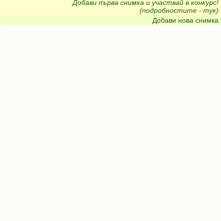
Добави първа снимка и участвай в конкурс!
(подробностите - тук)
Добави нова снимка