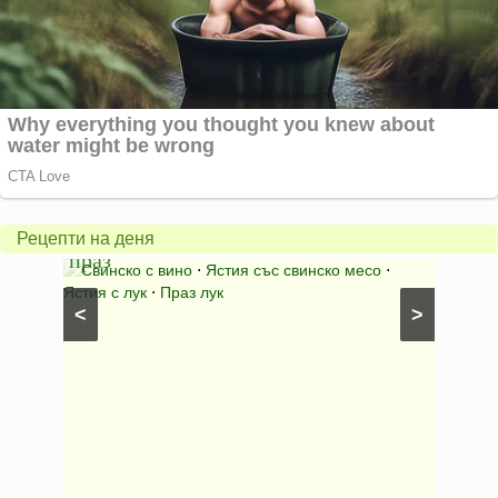
Пърж
карто
Свинско
с
с
бърка
Рецепти на деня
праз
яйца
 с
Свинско с вино
⋅
Ястия със свинско месо
⋅
Карто
ушки
⋅
Ястия с лук
⋅
Праз лук
Картофе
<
>
ени
Предяст