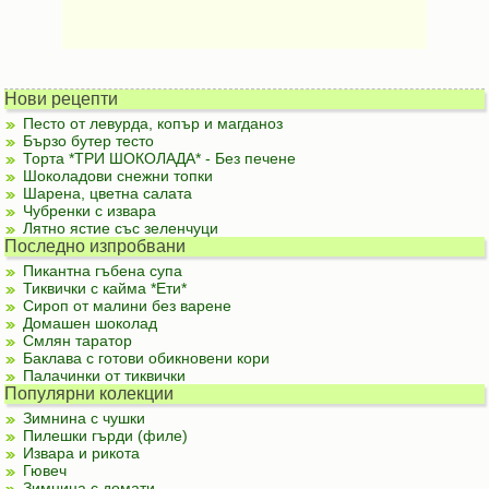
Нови рецепти
Песто от левурда, копър и магданоз
Бързо бутер тесто
Торта *ТРИ ШОКОЛАДА* - Без печене
Шоколадови снежни топки
Шарена, цветна салата
Чубренки с извара
Лятно ястие със зеленчуци
Последно изпробвани
Пикантна гъбена супа
Тиквички с кайма *Ети*
Сироп от малини без варене
Домашен шоколад
Смлян таратор
Баклава с готови обикновени кори
Палачинки от тиквички
Популярни колекции
Зимнина с чушки
Пилешки гърди (филе)
Извара и рикота
Гювеч
Зимнина с домати