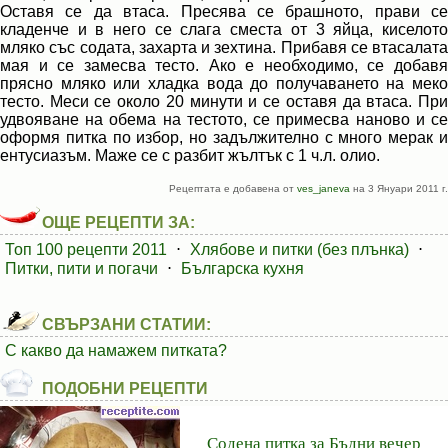
Оставя се да втаса. Пресява се брашното, прави се
кладенче и в него се слага сместа от 3 яйца, киселото
мляко със содата, захарта и зехтина. Прибавя се втасалата
мая и се замесва тесто. Ако е необходимо, се добавя
прясно мляко или хладка вода до получаването на меко
тесто. Меси се около 20 минути и се оставя да втаса. При
удвояване на обема на тестото, се примесва наново и се
оформя питка по избор, но задължително с много мерак и
ентусиазъм. Маже се с разбит жълтък с 1 ч.л. олио.
Рецептата е добавена от
ves_janeva
на 3 Януари 2011 г.
ОЩЕ РЕЦЕПТИ ЗА:
Топ 100 рецепти 2011
⋅
Хлябове и питки (без плънка)
⋅
Питки, пити и погачи
⋅
Българска кухня
СВЪРЗАНИ СТАТИИ:
С какво да намажем питката?
ПОДОБНИ РЕЦЕПТИ
Содена питка за Бъдни вечер