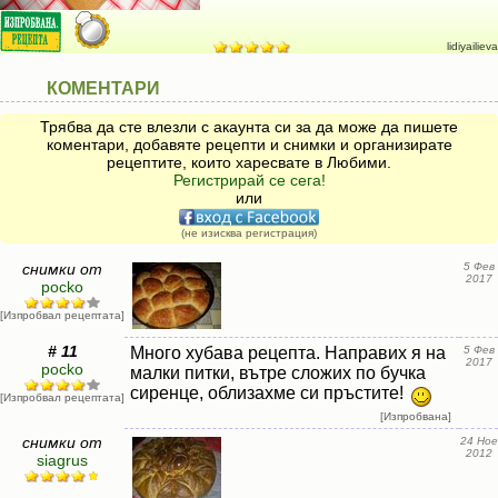
lidiyailieva
КОМЕНТАРИ
Трябва да сте влезли с акаунта си за да може да пишете
коментари, добавяте рецепти и снимки и организирате
рецептите, които харесвате в Любими.
Регистрирай се сега!
или
(не изисква регистрация)
снимки от
5 Фев
2017
pocko
[Изпробвал рецептата]
# 11
Много хубава рецепта. Направих я на
5 Фев
2017
pocko
малки питки, вътре сложих по бучка
сиренце, облизахме си пръстите!
[Изпробвал рецептата]
[Изпробвана]
снимки от
24 Ное
2012
siagrus