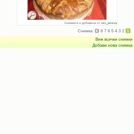
Снимката е добавена от
ves_janeva
Снимка
8
7
6
5
4
3
2
1
Виж всички снимки
Добави нова снимка