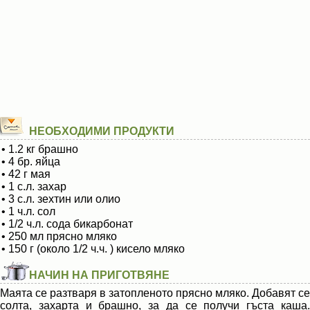
НЕОБХОДИМИ ПРОДУКТИ
• 1.2 кг брашно
• 4 бр. яйца
• 42 г мая
• 1 с.л. захар
• 3 с.л. зехтин или олио
• 1 ч.л. сол
• 1/2 ч.л. сода бикарбонат
• 250 мл прясно мляко
• 150 г (около 1/2 ч.ч. ) кисело мляко
НАЧИН НА ПРИГОТВЯНЕ
Маята се разтваря в затопленото прясно мляко. Добавят се
солта, захарта и брашно, за да се получи гъста каша.