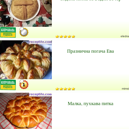
eledra
Празнична погача Ева
mimsi
Малка, пухкава питка