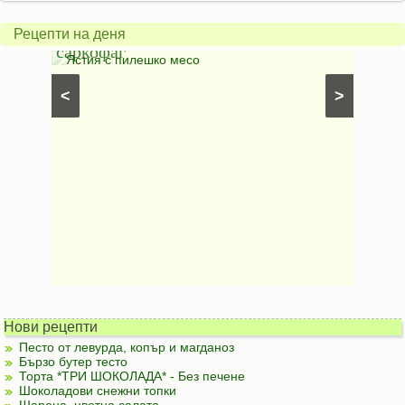
пиле
гъбен
в
грахо
Рецепти на деня
саркофаг
фили
Постни
Ястия с пилешко месо
Карто
рфета и
⋅
Постни
<
>
ски
картофи
Безмесни
Нови рецепти
Песто от левурда, копър и магданоз
Бързо бутер тесто
Торта *ТРИ ШОКОЛАДА* - Без печене
Шоколадови снежни топки