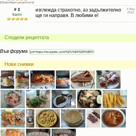
[Изпробвал рецептата]
# 1
изглежда страхотно, аз задължително
3 Яну
2011
kami
ще ги направя. В любими е!
Сподели рецептата
Във форума
Нови снимки