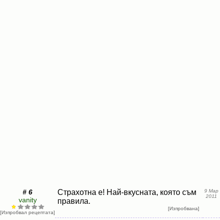
# 6
Страхотна е! Най-вкусната, която съм
9 Мар
2011
vanity
правила.
[Изпробвана]
[Изпробвал рецептата]