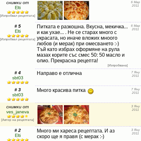
снимки от
6 Мар
2011
Elti
[Изпробвал рецептата]
# 5
Питката е разкошна. Вкусна, мекичка...
6 Мар
2011
Elti
и как ухае... . Не се старах много с
украсата, но иначе вложих мноого
[Изпробвал рецептата]
любов (и мерак) при омесването :-)
Тъй като избрах оформяне на рула
мазах корите със смес 50: 50 масло и
олио. Прекрасна рецепта!
[Изпробвана]
# 4
Направо е отлична
7 Яну
2011
sbt03
# 3
Много красива питка
7 Яну
2011
sbt03
снимки от
3 Яну
2011
ves_janeva
[Автор на рецептата]
# 2
Много ми хареса рецептата. И аз
3 Яну
2011
Elti
скоро ще я правя (с мерак :-)