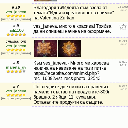
# 10
Благодаря ти!Идеята съм взела от
16 Мар
2012
ves_janeva
темата"Идеи и креативност в снимки"
на Valentina Zurkan
[Автор на рецептата]
# 9
ves_janeva, много е красива! Трябва
4 Мар
2012
neli1100
да ни опишеш начина на оформяне.
снимки от
6 Фев
2012
ves_janeva
[Автор на рецептата]
# 8
Към ves_janeva - Много ми харесва
6 Фев
2012
marieta_gv
начина на навиване на тази питка
https://receptite.com/snimki.php?
rec=16392&st=rec&photo=32543
# 7
Последните две питки са правени с
6 Фев
2012
ves_janeva
намален състав на продуктите-800г
брашно, 2 яйца, 11г суха мая.
[Автор на рецептата]
Останалите продукти са същите.