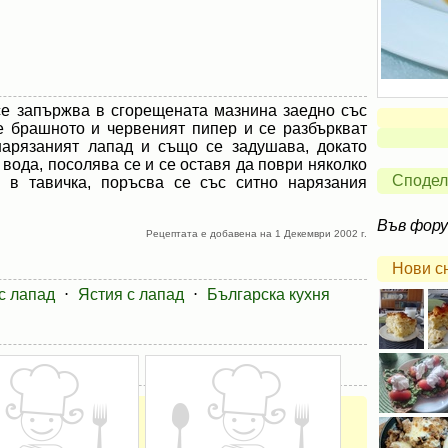
се запържва в сгорещената мазнина заедно със
е брашното и червеният пипер и се разбъркват
нарязаният лапад и също се задушава, докато
 вода, посолява се и се оставя да поври няколко
Сподел
е в тавичка, поръсва се със ситно нарязания
Във фор
Рецептата е добавена на 1 Декември 2002 г.
Нови с
с лапад
⋅
Ястия с лапад
⋅
Българска кухня