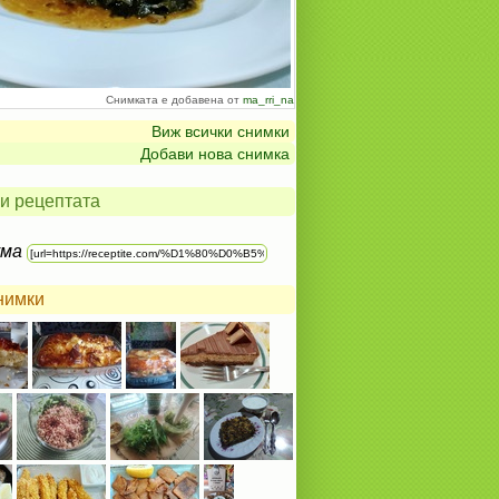
Снимката е добавена от
ma_rri_na
Виж всички снимки
Добави нова снимка
и рецептата
ума
нимки