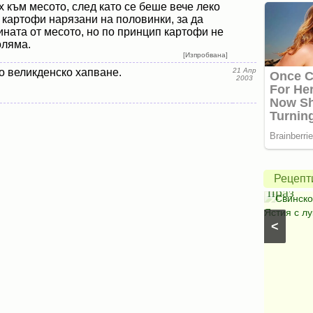
 към месото, след като се беше вече леко
 картофи нарязани на половинки, за да
ната от месото, но по принцип картофи не
оляма.
[Изпробвана]
о великденско хапване.
21 Апр
2003
Зелена
салата
с
авокадо
Свинск
и
с
Рецепт
моцарела
праз
Салати с моркови
⋅
Моцарела
⋅
Салати с
Свинско
царевица
⋅
Салати без месо
⋅
Салати с чушки
⋅
Ястия с лу
<
Салати с авокадо
⋅
Салати с марули (зелени
салати)