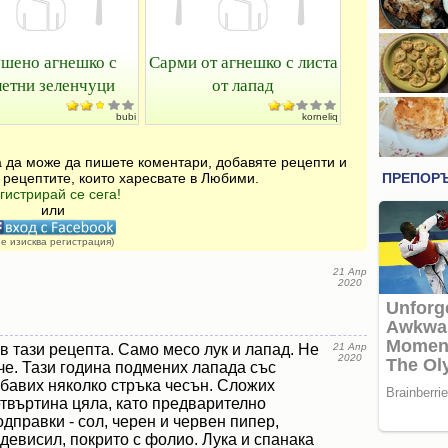
шено агнешко с
Сарми от агнешко с листа
етни зеленчуци
от лапад
bubi
korneliq
за да може да пишете коментари, добавяте рецепти и
 рецептите, които харесвате в Любими.
гистрирай се сега!
или
не изисква регистрация)
21 Апр
2020
в тази рецепта. Само месо лук и лапад. Не
21 Апр
2020
че. Тази година подмених лапада със
обавих няколко стръка чесън. Сложих
етвъртина цяла, като предварително
одправки - сол, черен и червен пипер,
девисил, покрито с фолио. Лука и спанака