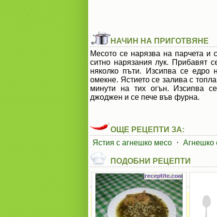
НАЧИН НА ПРИГОТВЯНЕ
Месото се нарязва на парчета и 
ситно нарязания лук. Прибавят с
няколко пъти. Изсипва се едро 
омекне. Ястието се залива с топла
минути на тих огън. Изсипва с
джоджен и се пече във фурна.
ОЩЕ РЕЦЕПТИ ЗА:
Ястия с агнешко месо
⋅
Агнешко 
ПОДОБНИ РЕЦЕПТИ