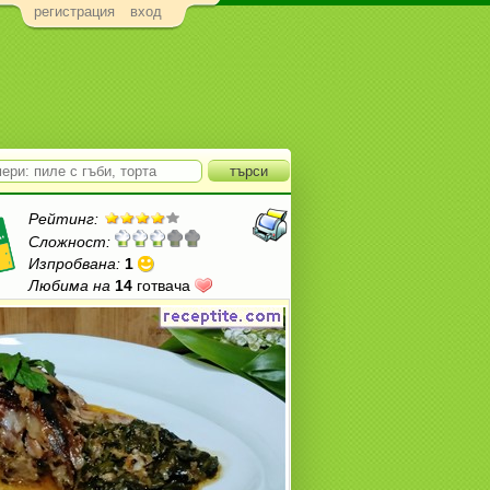
регистрация
вход
Рейтинг:
Сложност:
Изпробвана:
1
Любима на
14
готвача