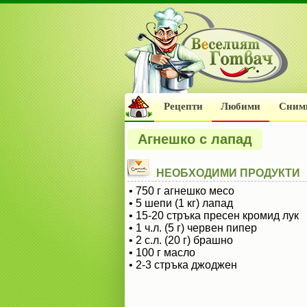
Рецепти
Любими
Сним
Агнешко с лапад
НЕОБХОДИМИ ПРОДУКТИ
• 750 г агнешко месо
• 5 шепи (1 кг) лапад
• 15-20 стръка пресен кромид лук
• 1 ч.л. (5 г) червен пипер
• 2 с.л. (20 г) брашно
• 100 г масло
• 2-3 стръка джоджен