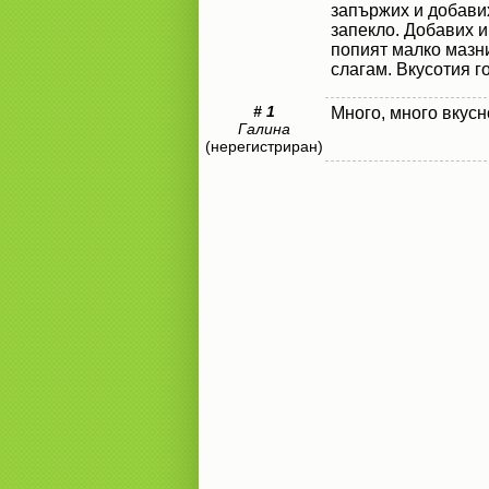
запържих и добавих
запекло. Добавих и
попият малко мазни
слагам. Вкусотия г
# 1
Много, много вкусн
Галина
(нерегистриран)