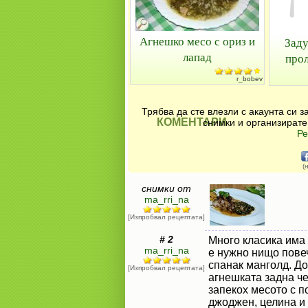
Агнешко месо с ориз и
Заду
лапад
прол
r_bobev
Трябва да сте влезли с акаунта си 
КОМЕНТАРИ
снимки и организирате
Ре
(
снимки от
ma_rri_na
[Изпробвал рецептата]
# 2
Много класика има 
ma_rri_na
е нужно нищо пове
спанак манголд. Д
[Изпробвал рецептата]
агнешката задна ч
запекох месото с п
джоджен, целина и 