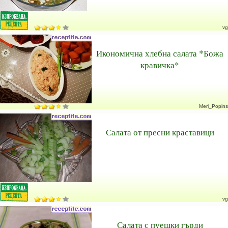
vg
Икономична хлебна салата *Божа
кравичка*
Meri_Popins
Салата от пресни краставици
vg
Салата с пуешки гърди