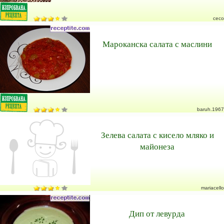
ceco
Мароканска салата с маслини
baruh.1967
Зелева салата с кисело мляко и
майонеза
mariacello
Дип от левурда