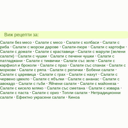
Виж рецепти за:
Салати без месо
⋅
Салати с месо
⋅
Салати с колбаси
⋅
Салати с
риба
⋅
Салати с морски дарове
⋅
Салати-пюре
⋅
Салати с картофи
⋅
Салати с домати
⋅
Салати с краставици
⋅
Салати с марули (зелени
салати)
⋅
Салати с чушки
⋅
Салати с печени чушки
⋅
Салати с
патладжани
⋅
Салати с тиквички
⋅
Салати със зеле
⋅
Салати с
карфиол и броколи
⋅
Салати с праз
⋅
Салати със спанак
⋅
Салати с
моркови
⋅
Салати с ряпа
⋅
Салати с репички
⋅
Бобени салати
⋅
Салати с царевица
⋅
Салати с грах
⋅
Салати с нахут
⋅
Салати с
червено цвекло
⋅
Салати с ябълки
⋅
Салати с ананас
⋅
Салати с
авокадо
⋅
Салати с гъби
⋅
Яйчени салати
⋅
Салати с майонеза
⋅
Салати с кисело мляко
⋅
Салати със сметана
⋅
Салати с извара
⋅
Салати с паста
⋅
Салати с ориз
⋅
Топли салати
⋅
Нетрадиционни
салати
⋅
Ефектно украсени салати
⋅
Киноа