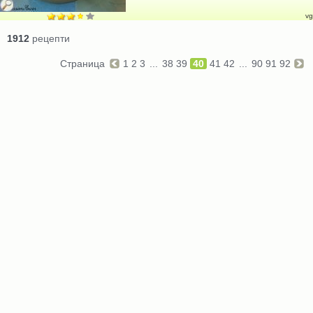
vg
1912
рецепти
Страница
1
2
3
...
38
39
40
41
42
...
90
91
92