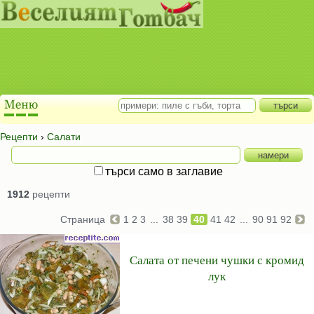
Рецепти
›
Салати
търси само в заглавие
1912
рецепти
Страница
1
2
3
...
38
39
40
41
42
...
90
91
92
Салата от печени чушки с кромид
лук