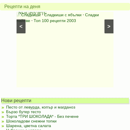
от
на
Рецепти на деня
Масачузетс
мама
⋅
Сладкиши
⋅
Сладкиши с ябълки
⋅
Сладки
Соден
лени
пайове
⋅
Топ 100 рецепти 2003
питки (б
<
>
Нови рецепти
Песто от левурда, копър и магданоз
Бързо бутер тесто
Торта *ТРИ ШОКОЛАДА* - Без печене
Шоколадови снежни топки
Шарена, цветна салата