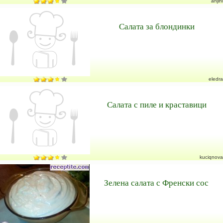
anjini
Салата за блондинки
eledra
Салата с пиле и краставици
kuciqnova
Зелена салата с Френски сос