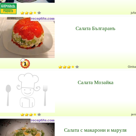
jufa
Салата Българанъ
Ginka
Салата Мозайка
jeni
Салата с макарони и маруля