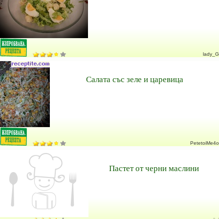
lady_G
Салата със зеле и царевица
PetetoiMe4o
Пастет от черни маслини