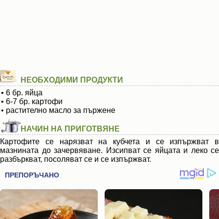
НЕОБХОДИМИ ПРОДУКТИ
• 6 бр. яйца
• 6-7 бр. картофи
• растително масло за пържене
НАЧИН НА ПРИГОТВЯНЕ
Картофите се нарязват на кубчета и се изпържват в
мазнината до зачервяване. Изсипват се яйцата и леко се
разбъркват, посоляват се и се изпържват.