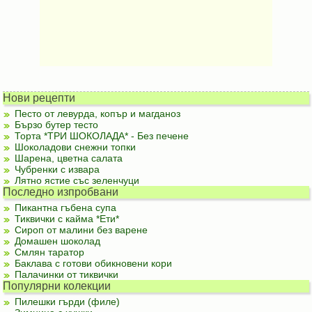
Нови рецепти
Песто от левурда, копър и магданоз
Бързо бутер тесто
Торта *ТРИ ШОКОЛАДА* - Без печене
Шоколадови снежни топки
Шарена, цветна салата
Чубренки с извара
Лятно ястие със зеленчуци
Последно изпробвани
Пикантна гъбена супа
Тиквички с кайма *Ети*
Сироп от малини без варене
Домашен шоколад
Смлян таратор
Баклава с готови обикновени кори
Палачинки от тиквички
Популярни колекции
Пилешки гърди (филе)