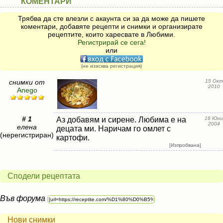
КОМЕНТАРИ
Трябва да сте влезли с акаунта си за да може да пишете
коментари, добавяте рецепти и снимки и организирате
рецептите, които харесвате в Любими.
Регистрирай се сега!
или
(не изисква регистрация)
снимки от
15 Окт
2010
Anego
# 1
Аз добавям и сирене. Любима е на
16 Юни
2004
елена
децата ми. Наричам го омлет с
(нерегистриран)
картофи.
[Изпробвана]
Сподели рецептата
Във форума
Нови снимки