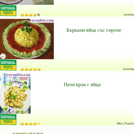
toninka
Бъркани яйца със сирене
korneliq
Пачи крак с яйца
Meri_Popins