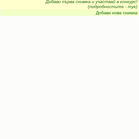
Добави първа снимка и участвай в конкурс!
(подробностите - тук)
Добави нова снимка