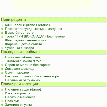
Нови рецепти
Киш Лорен (Quiche Lorraine)
Песто от левурда, копър и магданоз
Бързо бутер тесто
Торта *ТРИ ШОКОЛАДА* - Без печене
Шоколадови снежни топки
Шарена, цветна салата
Чубренки с извара
Последно изпробвани
Пикантна гъбена супа
Тиквички с кайма *Ети*
Сироп от малини без варене
Домашен шоколад
Смлян таратор
Баклава с готови обикновени кори
Палачинки от тиквички
Популярни колекции
Пилешки гърди (филе)
Извара и рикота
Салати с майонеза
Праз лук
Зимнина с чушки