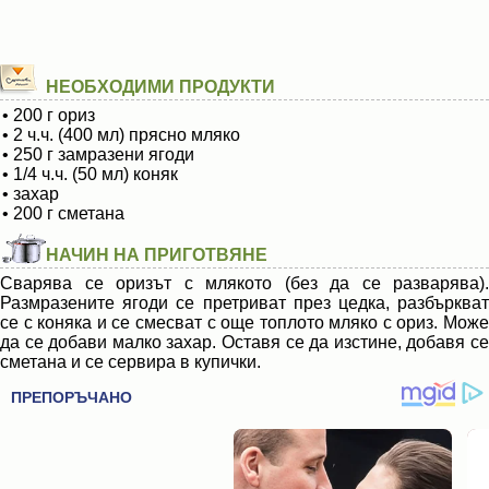
НЕОБХОДИМИ ПРОДУКТИ
• 200 г ориз
• 2 ч.ч. (400 мл) прясно мляко
• 250 г замразени ягоди
• 1/4 ч.ч. (50 мл) коняк
• захар
• 200 г сметана
НАЧИН НА ПРИГОТВЯНЕ
Сварява се оризът с млякото (без да се разварява).
Размразените ягоди се претриват през цедка, разбъркват
се с коняка и се смесват с още топлото мляко с ориз. Може
да се добави малко захар. Оставя се да изстине, добавя се
сметана и се сервира в купички.