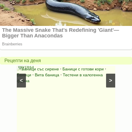
Вита
баница
Пълн
в
шара
халогенна
за
Рецепти на деня
фурна
Нику
⋅
Ястия
Баници със сирене
⋅
Баници с готови кори
⋅
Пълне
шунка
⋅
Баници
⋅
Вита баница
⋅
Тестени в халогенна
⋅
Риба н
<
>
фурна