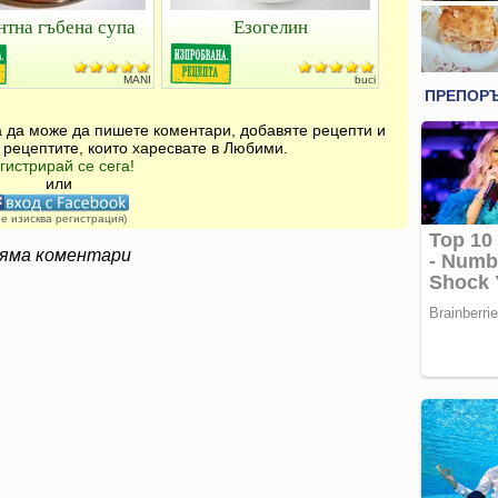
нтна гъбена супа
Езогелин
MANI
buci
за да може да пишете коментари, добавяте рецепти и
 рецептите, които харесвате в Любими.
гистрирай се сега!
или
не изисква регистрация)
яма коментари