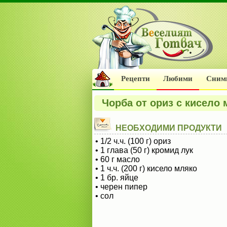
Рецепти
Любими
Сним
Чорба от ориз с кисело
НЕОБХОДИМИ ПРОДУКТИ
• 1/2 ч.ч. (100 г) ориз
• 1 глава (50 г) кромид лук
• 60 г масло
• 1 ч.ч. (200 г) кисело мляко
• 1 бр. яйце
• черен пипер
• сол