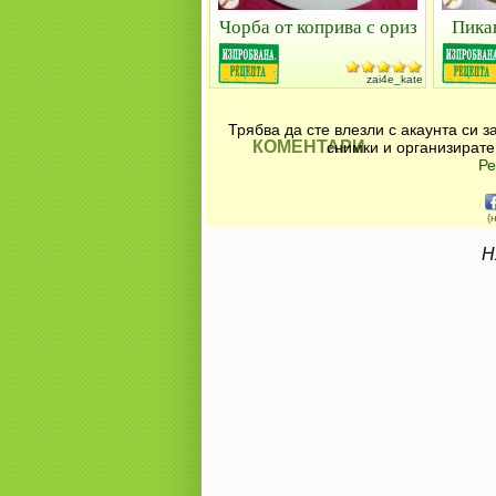
Чорба от коприва с ориз
Пика
zai4e_kate
Трябва да сте влезли с акаунта си 
КОМЕНТАРИ
снимки и организирате
Ре
(
Н