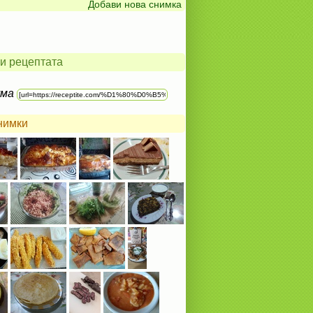
Добави нова снимка
и рецептата
ума
нимки