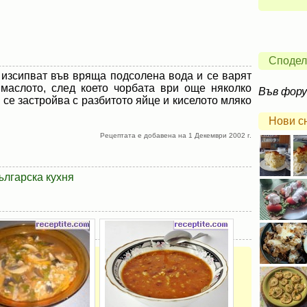
Сподел
 изсипват във вряща подсолена вода и се варят
маслото, след което чорбата ври още няколко
Във фор
 се застройва с разбитото яйце и киселото мляко
Нови с
Рецептата е добавена на 1 Декември 2002 г.
ългарска кухня