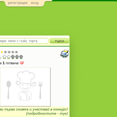
регистрация
вход
:
а
1
готвача
ви първа снимка и участвай в конкурс!
(подробностите - тук)