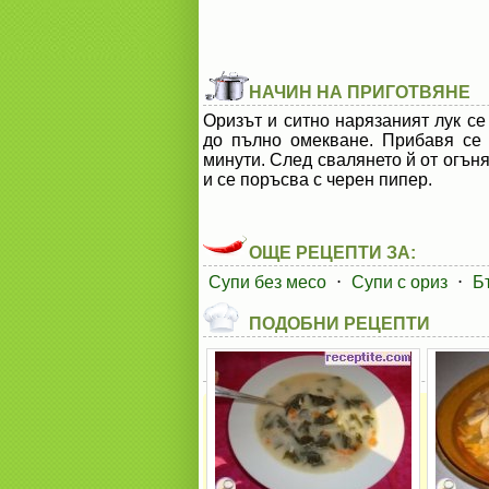
НАЧИН НА ПРИГОТВЯНЕ
Оризът и ситно нарязаният лук се
до пълно омекване. Прибавя се 
минути. След свалянето й от огъня
и се поръсва с черен пипер.
ОЩЕ РЕЦЕПТИ ЗА:
Супи без месо
⋅
Супи с ориз
⋅
Б
ПОДОБНИ РЕЦЕПТИ