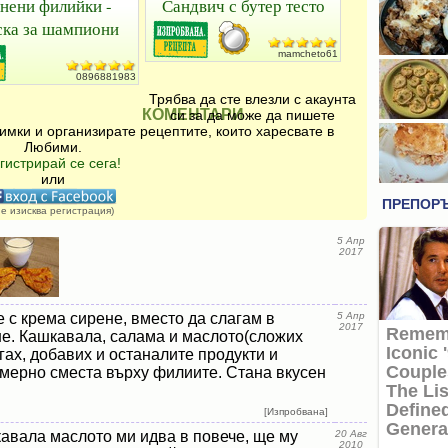
нени филийки -
Сандвич с бутер тесто
ска за шампиони
mamcheto61
0896881983
Трябва да сте влезли с акаунта
КОМЕНТАРИ
си за да може да пишете
имки и организирате рецептите, които харесвате в
Любими.
гистрирай се сега!
или
не изисква регистрация)
5 Апр
2017
 с крема сирене, вместо да слагам в
5 Апр
2017
не. Кашкавала, салама и маслото(сложих
ргах, добавих и останалите продукти и
мерно сместа върху филиите. Стана вкусен
[Изпробвана]
авала маслото ми идва в повече, ще му
20 Авг
2010