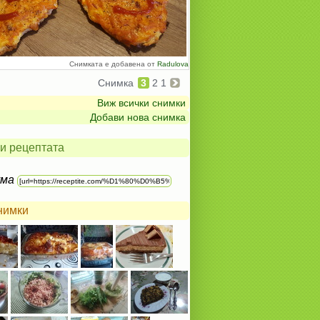
Снимката е добавена от
Radulova
Снимка
3
2
1
Виж всички снимки
Добави нова снимка
и рецептата
ума
нимки