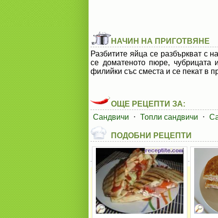
НАЧИН НА ПРИГОТВЯНЕ
Разбитите яйца се разбъркват с н
се доматеното пюре, чубрицата 
филийки със сместа и се пекат в 
ОЩЕ РЕЦЕПТИ ЗА:
Сандвичи
⋅
Топли сандвичи
⋅
Са
ПОДОБНИ РЕЦЕПТИ