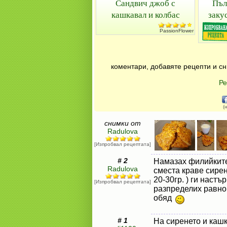
Сандвич джоб с
Пъл
кашкавал и колбас
заку
PassionFlower
коментари, добавяте рецепти и сн
Ре
(
снимки от
Radulova
[Изпробвал рецептата]
# 2
Намазах филийките
Radulova
сместа краве сире
20-30гр. ) ги настъ
[Изпробвал рецептата]
разпределих равно
обяд
# 1
На сиренето и кашк