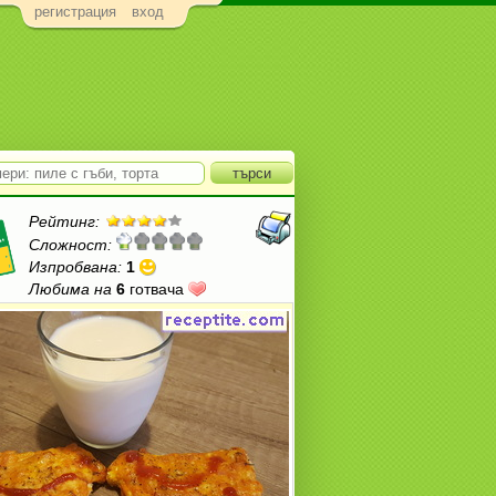
регистрация
вход
Рейтинг:
Сложност:
Изпробвана:
1
Любима на
6
готвача