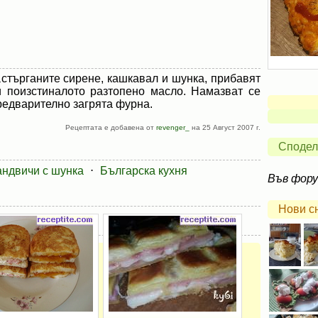
астърганите сирене, кашкавал и шунка, прибавят
и поизстиналото разтопено масло. Намазват се
предварително загрята фурна.
Рецептата е добавена от
revenger_
на 25 Август 2007 г.
Сподел
ндвичи с шунка
⋅
Българска кухня
Във фор
Нови с