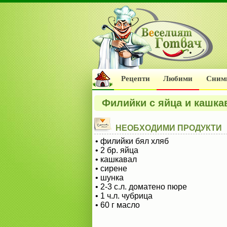
Рецепти
Любими
Сним
Филийки с яйца и кашка
НЕОБХОДИМИ ПРОДУКТИ
• филийки бял хляб
• 2 бр. яйца
• кашкавал
• сирене
• шунка
• 2-3 с.л. доматено пюре
• 1 ч.л. чубрица
• 60 г масло