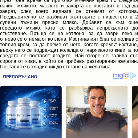
През това време се приготвя млечния крем по следния
начин: млякото, маслото и захарта се поставят в съд да
заврат, след което веднага се отнемат от котлона.
Предварително се разбиват жълтъците с нишестето в 2
супени лъжици прясно мляко. Добавят се към още
горещото мляко, като се разбърква непрекьснато до
сгъстяване. Връща се на котлона, за да заври леко и
отново се отнема от котлона. Изстиналият блат се полива с
топлия крем, за да поеме от него. Когато кремът изстине,
върху него се подреждат колелца от нарязаното киви, а по
средата се поставят ягодите. Най-отгоре се залива със
сиропа от киви, в който се прибавя разтворения желатин.
Поставя се в хладилник до стягане на желатина.