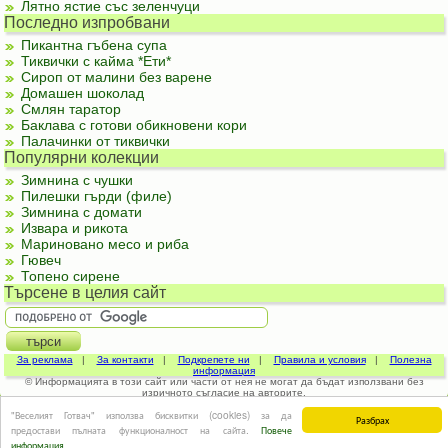
Лятно ястие със зеленчуци
Последно изпробвани
Пикантна гъбена супа
Тиквички с кайма *Ети*
Сироп от малини без варене
Домашен шоколад
Смлян таратор
Баклава с готови обикновени кори
Палачинки от тиквички
Популярни колекции
Зимнина с чушки
Пилешки гърди (филе)
Зимнина с домати
Извара и рикота
Мариновано месо и риба
Гювеч
Топено сирене
Търсене в целия сайт
За реклама
|
За контакти
|
Подкрепете ни
|
Правила и условия
|
Полезна
информация
© Информацията в този сайт или части от нея не могат да бъдат използвани без
изричното съгласие на авторите.
"Веселият Готвач" използва бисквитки (cookies) за да
Разбрах
предостави пълната функционалност на сайта.
Повече
информация