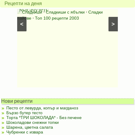
от
на
Рецепти на деня
Масачузетс
мама
⋅
Сладкиши
⋅
Сладкиши с ябълки
⋅
Сладки
Соден
лени
пайове
⋅
Топ 100 рецепти 2003
питки (б
<
>
Нови рецепти
Песто от левурда, копър и магданоз
Бързо бутер тесто
Торта *ТРИ ШОКОЛАДА* - Без печене
Шоколадови снежни топки
Шарена, цветна салата
Чубренки с извара