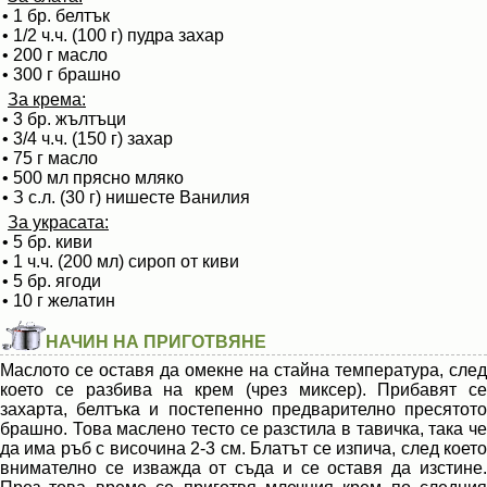
• 1 бр. белтък
• 1/2 ч.ч. (100 г) пудра захар
• 200 г масло
• 300 г брашно
За крема:
• 3 бр. жълтъци
• 3/4 ч.ч. (150 г) захар
• 75 г масло
• 500 мл прясно мляко
• З с.л. (30 г) нишесте Ванилия
За украсата:
• 5 бр. киви
• 1 ч.ч. (200 мл) сироп от киви
• 5 бр. ягоди
• 10 г желатин
НАЧИН НА ПРИГОТВЯНЕ
Маслото се оставя да омекне на стайна температура, след
което се разбива на крем (чрез миксер). Прибавят се
захарта, белтъка и постепенно предварително пресятото
брашно. Това маслено тесто се разстила в тавичка, така че
да има ръб с височина 2-3 см. Блатът се изпича, след което
внимателно се изважда от съда и се оставя да изстине.