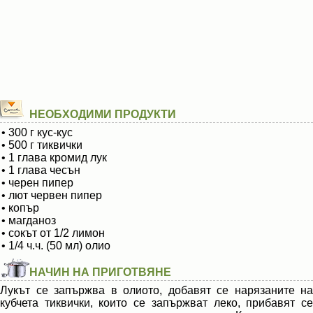
НЕОБХОДИМИ ПРОДУКТИ
• 300 г кус-кус
• 500 г тиквички
• 1 глава кромид лук
• 1 глава чесън
• черен пипер
• лют червен пипер
• копър
• магданоз
• сокът от 1/2 лимон
• 1/4 ч.ч. (50 мл) олио
НАЧИН НА ПРИГОТВЯНЕ
Лукът се запържва в олиото, добавят се нарязаните на
кубчета тиквички, които се запържват леко, прибавят се