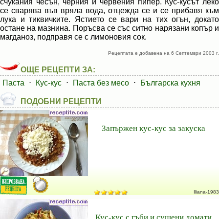
счукания чесън, черния и червения пипер. Кус-кусът леко
се сварява във вряла вода, отцежда се и се прибавя към
лука и тиквичките. Ястието се вари на тих огън, докато
остане на мазнина. Поръсва се със ситно нарязани копър и
магданоз, подправя се с лимоновия сок.
Рецептата е добавена на 6 Септември 2003 г.
ОЩЕ РЕЦЕПТИ ЗА:
Паста
⋅
Кус-кус
⋅
Паста без месо
⋅
Българска кухня
ПОДОБНИ РЕЦЕПТИ
Запържен кус-кус за закуска
Iliana-1983
Кус-кус с гъби и сушени домати