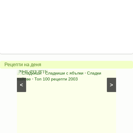
Американски
ябълков
Соден
пай
питка
от
на
Рецепти на деня
Масачузетс
мама
⋅
Сладкиши
⋅
Сладкиши с ябълки
⋅
Сладки
Соден
лени
пайове
⋅
Топ 100 рецепти 2003
питки (б
<
>