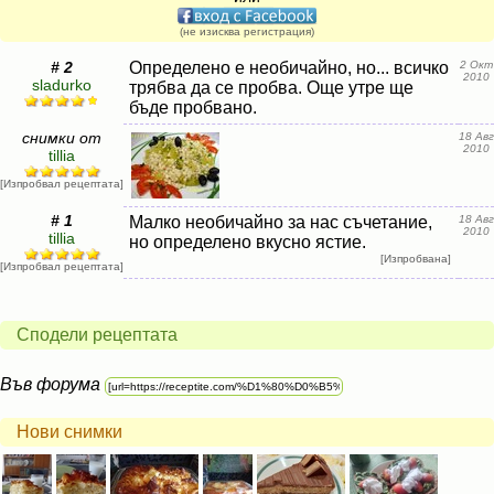
(не изисква регистрация)
# 2
Определено е необичайно, но... всичко
2 Окт
2010
sladurko
трябва да се пробва. Още утре ще
бъде пробвано.
снимки от
18 Авг
2010
tillia
[Изпробвал рецептата]
# 1
Малко необичайно за нас съчетание,
18 Авг
2010
tillia
но определено вкусно ястие.
[Изпробвана]
[Изпробвал рецептата]
Сподели рецептата
Във форума
Нови снимки