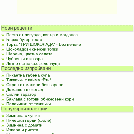
Нови рецепти
Песто от левурда, копър и магданоз
Бързо бутер тесто
Торта *ТРИ ШОКОЛАДА* - Без печене
Шоколадови снежни топки
Шарена, цветна салата
Чубренки с извара
Лятно ястие със зеленчуци
Последно изпробвани
Пикантна гъбена супа
Тиквички с кайма *Ети*
Сироп от малини без варене
Домашен шоколад
Смлян таратор
Баклава с готови обикновени кори
Палачинки от тиквички
Популярни колекции
Зимнина с чушки
Пилешки гърди (филе)
Зимнина с домати
Извара и рикота