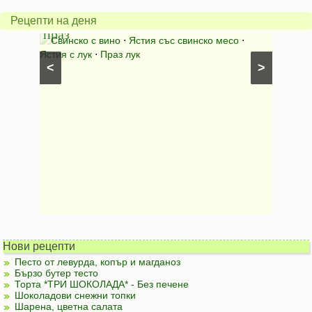
с
бърка
Рецепти на деня
праз
яйца
 с
Свинско с вино
⋅
Ястия със свинско месо
⋅
Карто
ушки
⋅
Ястия с лук
⋅
Праз лук
Картофе
<
>
ени
Предяст
Нови рецепти
Песто от левурда, копър и магданоз
Бързо бутер тесто
Торта *ТРИ ШОКОЛАДА* - Без печене
Шоколадови снежни топки
Шарена, цветна салата