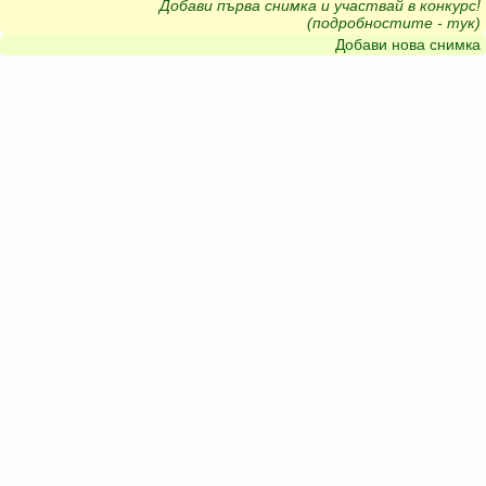
Добави първа снимка и участвай в конкурс!
(подробностите - тук)
Добави нова снимка