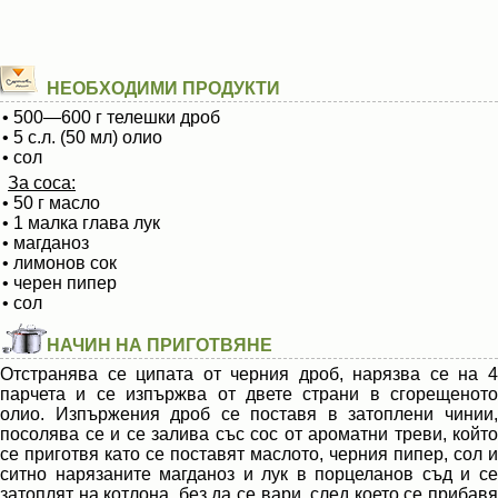
НЕОБХОДИМИ ПРОДУКТИ
• 500—600 г телешки дроб
• 5 с.л. (50 мл) олио
• сол
За соса:
• 50 г масло
• 1 малка глава лук
• магданоз
• лимонов сок
• черен пипер
• сол
НАЧИН НА ПРИГОТВЯНЕ
Отстранява се ципата от черния дроб, нарязва се на 4
парчета и се изпържва от двете страни в сгорещеното
олио. Изпържения дроб се поставя в затоплени чинии,
посолява се и се залива със сос от ароматни треви, който
се приготвя като се поставят маслото, черния пипер, сол и
ситно нарязаните магданоз и лук в порцеланов съд и се
затоплят на котлона, без да се вари, след което се прибавя