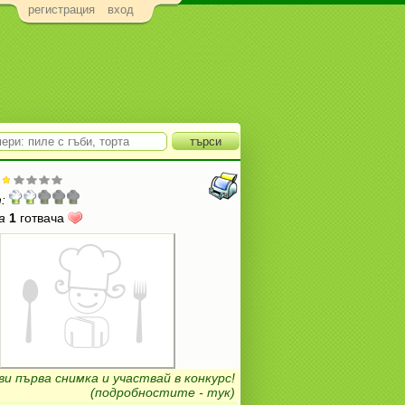
регистрация
вход
:
а
1
готвача
ви първа снимка и участвай в конкурс!
(подробностите - тук)