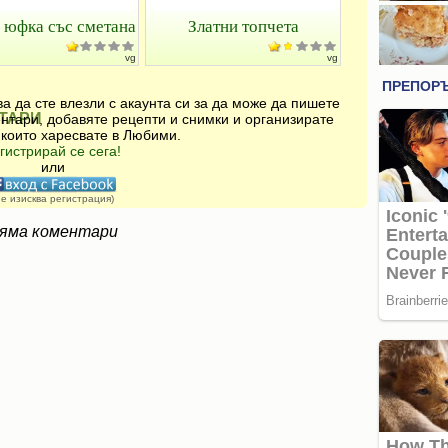
 юфка със сметана
Златни топчета
vg
vg
а да сте влезли с акаунта си за да може да пишете
ТАРИ
нтари, добавяте рецепти и снимки и организирате
 които харесвате в Любими.
гистрирай се сега!
или
не изисква регистрация)
яма коментари