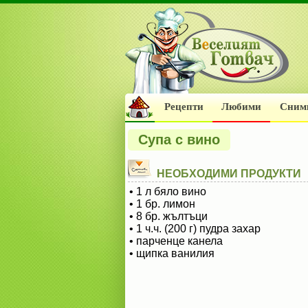
Рецепти
Любими
Сним
Супа с вино
НЕОБХОДИМИ ПРОДУКТИ
• 1 л бяло вино
• 1 бр. лимон
• 8 бр. жълтъци
• 1 ч.ч. (200 г) пудра захар
• парченце канела
• щипка ванилия