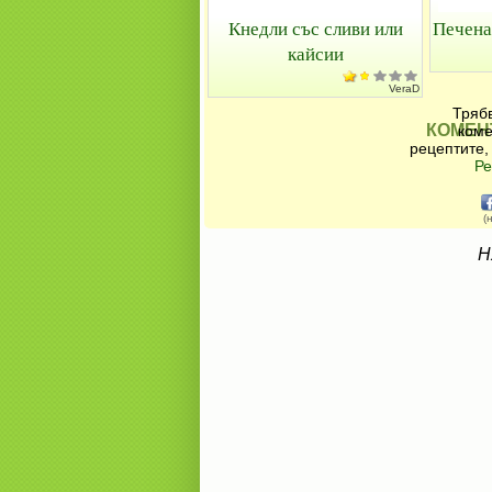
Кнедли със сливи или
Печена
кайсии
VeraD
Трябв
КОМЕН
коме
рецептите,
Ре
(
Н