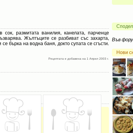
Сподел
 сок, размитата ванилия, канелата, парченце
ъзварява. Жълтъците се разбиват със захарта,
Във фор
 се бърка на водна баня, докто супата се сгъсти.
Нови с
Рецептата е добавена на 1 Април 2003 г.