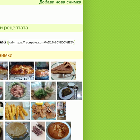
Добави нова снимка
и рецептата
ума
нимки