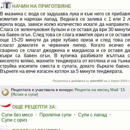
НАЧИН НА ПРИГОТВЯНЕ
В мазнина с вода се задушава лука и към него се прибавя
измития и нарязан лапад. Веднага се залива с 1 или 2 л
вряла вода, зависи колко количество искате да направите.
Слага се зеленчуковия бульон и се оставя да ври 30 минути
на бавен огън. След това се слага измития ориз и се оставя
още 15-20 минути да уври хубаво ориза и след това се
слагат доматите и червения пипер. Когато всичко е
сварено се слагат джоджена и магданоза и се оставя да
къкри са бавен огън. В купичка разбивате жълтъка с
киселото мляко, махнете тенджерата от котлона и на тънка
струйка изсипете сместа в супата, докато бъркате бавно.
Върнете на вече изгасен котлон за 5 минути тенджерата.
Рецептата е добавена от
sweet666
на 1 Април 2015 г.
Рецептата е участвала в конкурс
Рецепта на месец Май '15
[Ястия и супи]
ОЩЕ РЕЦЕПТИ ЗА:
Супи без месо
⋅
Пролетни супи
⋅
Супи с лапад
⋅
Супи с ориз