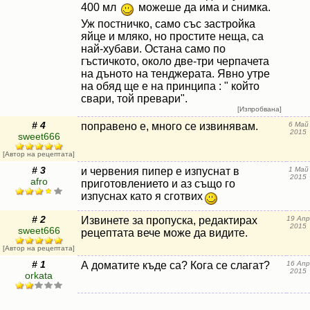
400 мл
можеше да има и снимка.
Уж постничко, само със застройка
яйце и мляко, но простите неща, са
най-хубави. Остана само по
гъстичкото, около две-три черпачета
на дъното на тенджерата. Явно утре
на обяд ще е на принципа : " който
свари, той превари".
[Изпробвана]
# 4
поправено е, много се извинявам.
6 Май
2015
sweet666
[Автор на рецептата]
# 3
и червения пипер е изпуснат в
1 Май
2015
afro
приготовлението и аз също го
изпуснах като я сготвих
# 2
Извинете за пропуска, редактирах
19 Апр
2015
sweet666
рецептата вече може да видите.
[Автор на рецептата]
# 1
А доматите къде са? Кога се слагат?
16 Апр
2015
orkata