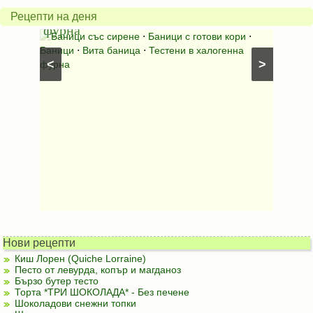
халогенна
за
Рецепти на деня
фурна
Нику
⋅
Ястия
Баници със сирене
⋅
Баници с готови кори
⋅
Пълне
шунка
⋅
Баници
⋅
Вита баница
⋅
Тестени в халогенна
⋅
Риба н
<
>
фурна
Нови рецепти
Киш Лорен (Quiche Lorraine)
Песто от левурда, копър и магданоз
Бързо бутер тесто
Торта *ТРИ ШОКОЛАДА* - Без печене
Шоколадови снежни топки