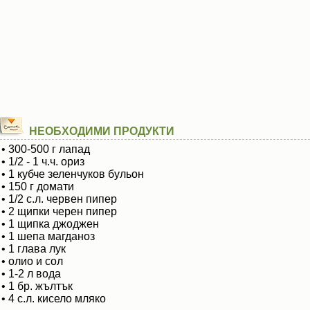
НЕОБХОДИМИ ПРОДУКТИ
• 300-500 г лапад
• 1/2 - 1 ч.ч. ориз
• 1 кубче зеленчуков бульон
• 150 г домати
• 1/2 с.л. червен пипер
• 2 щипки черен пипер
• 1 щипка джоджен
• 1 шепа магданоз
• 1 глава лук
• олио и сол
• 1-2 л вода
• 1 бр. жълтък
• 4 с.л. кисело мляко