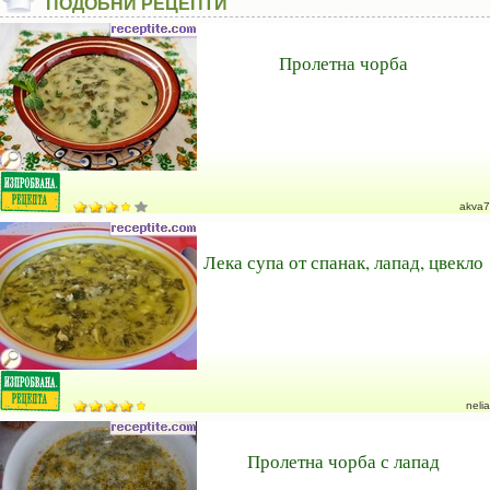
ПОДОБНИ РЕЦЕПТИ
Пролетна чорба
akva7
Лека супа от спанак, лапад, цвекло
nelia
Пролетна чорба с лапад