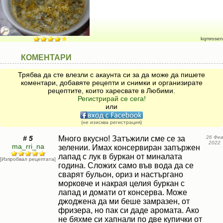
kqmrosen
КОМЕНТАРИ
Трябва да сте влезли с акаунта си за да може да пишете
коментари, добавяте рецепти и снимки и организирате
рецептите, които харесвате в Любими.
Регистрирай се сега!
или
(не изисква регистрация)
# 5
Много вкусно! Затъжили сме се за
26 Фев
2022
ma_rri_na
зелении. Имах консервиран запържен
лапад с лук в буркан от миналата
[Изпробвал рецептата]
година. Сложих само във вода да се
сварят бульон, ориз и настъргано
морковче и накрая целия буркан с
лапад и домати от консерва. Може
джоджена да ми беше замразен, от
фризера, но пак си даде аромата. Ако
не бяхме си хапнали по две купички от