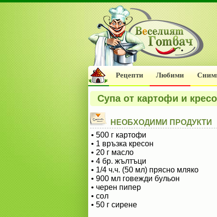
Рецепти
Любими
Сним
Супа от картофи и крес
НЕОБХОДИМИ ПРОДУКТИ
• 500 г картофи
• 1 връзка кресон
• 20 г масло
• 4 бр. жълтъци
• 1/4 ч.ч. (50 мл) прясно мляко
• 900 мл говежди бульон
• черен пипер
• сол
• 50 г сирене