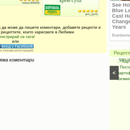
крем-супа
hristov99999
jeni_jeni1
Постни
за да може да пишете коментари, добавяте рецепти и
 рецептите, които харесвате в Любими.
Печено
картоф
гистрирай се сега!
или
пиле
гъбено-
в
грахов
не изисква регистрация)
Рецепт
саркофаг
филии
яма коментари
Ястия с пилешко месо
Картоф
⋅
Постни я
<
картофи
⋅
Безмесни 