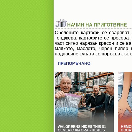
НАЧИН НА ПРИГОТВЯНЕ
Обелените картофи се сваряват 
тенджера, картофите се пресоват,
част ситно нарязан кресон и се в
млякото, маслото, черен пипер
поднасяне супата се поръсва със 