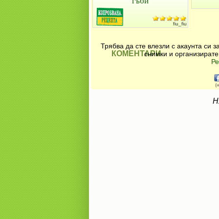
гъби
fiu_fiu
Трябва да сте влезли с акаунта си 
КОМЕНТАРИ
снимки и организирате
Ре
(
Н