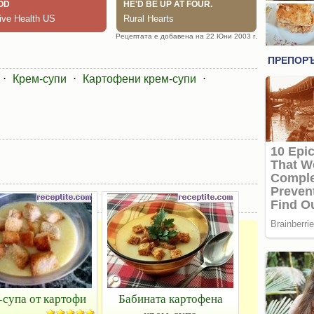
Рецептата е добавена на 22 Юни 2003 г.
⋅
Крем-супи
⋅
Картофени крем-супи
⋅
супа от картофи
Бабината картофена