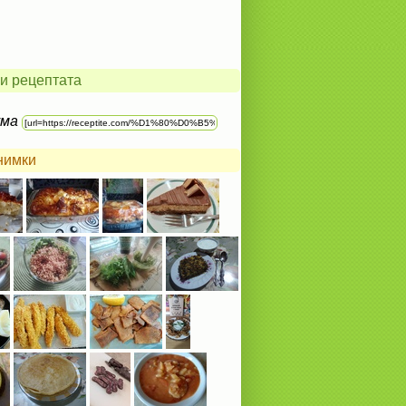
и рецептата
ума
нимки