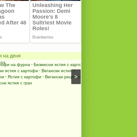
Панирано
ено-
пилешко
с
и
царевично
и на деня
брашно
и на фурна
⋅
Безмесни ястия с картофи
Ястия с пилешко месо
⋅
П
стия с картофи
⋅
Вегански ястия с
хапки
>
Ястия с картофи
⋅
Вегански рецепти
⋅
ястия с грах