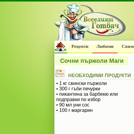
Рецепти
Любими
Сним
Сочни пържоли Маги
НЕОБХОДИМИ ПРОДУКТИ
• 1 кг свински пържоли
• 300 г гъби печурки
• пикантина за барбекю или
подправки по избор
• 90 мл уни сос
• 100 г маргарин