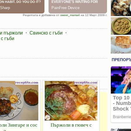
Рецептата е добавена от
sweet_mama4
на 12 Март 2009 г.
и пържоли
⋅
Свинско с гъби
⋅
 с гъби
ли Зингаре и сос
Пържоли в гювеч с