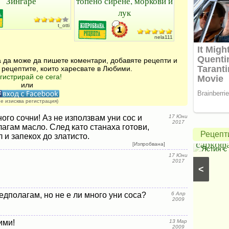
Зингаре
топено сирене, моркови и
лук
t_otti
nela111
за да може да пишете коментари, добавяте рецепти и
 рецептите, които харесвате в Любими.
Крем
гистрирай се сега!
или
с
чиа
Печено
не изисква регистрация)
и
пиле
ого сочни! Аз не използвам уни сос и
17 Юни
2017
агам масло. След като станаха готови,
кокосово
в
Рецепт
 и запекох до златисто.
мляко
саркоф
[Изпробвана]
Кокосови кремове
⋅
Вегански рецепти
⋅
Постни
Ястия с
17 Юни
десерти
⋅
Вегански десерти
⋅
Кремове, парфета и
2017
<
желета
⋅
Ягодови кремове
⋅
Кремове с горски
плодове
едполагам, но не е ли много уни соса?
6 Апр
2009
ими!
13 Мар
2009