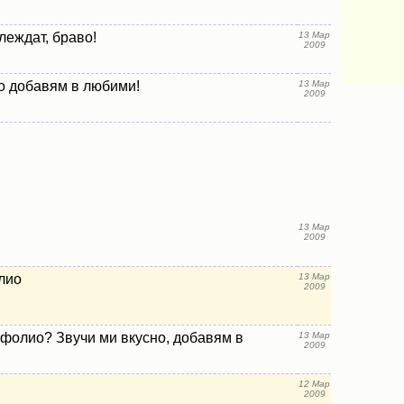
леждат, браво!
13 Мар
2009
о добавям в любими!
13 Мар
2009
13 Мар
2009
лио
13 Мар
2009
 фолио? Звучи ми вкусно, добавям в
13 Мар
2009
12 Мар
2009