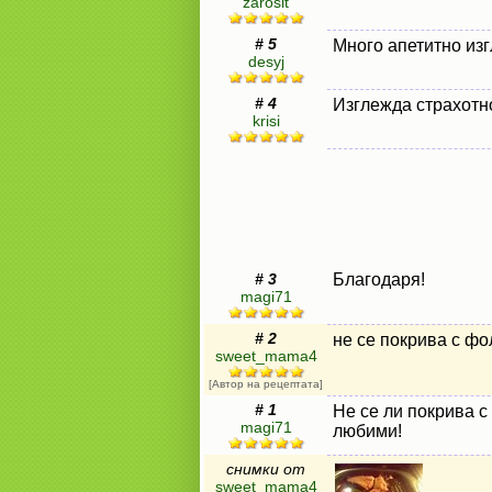
zarosit
# 5
Много апетитно изг
desyj
# 4
Изглежда страхотн
krisi
# 3
Благодаря!
magi71
# 2
не се покрива с фо
sweet_mama4
[Автор на рецептата]
# 1
Не се ли покрива с
magi71
любими!
снимки от
sweet_mama4