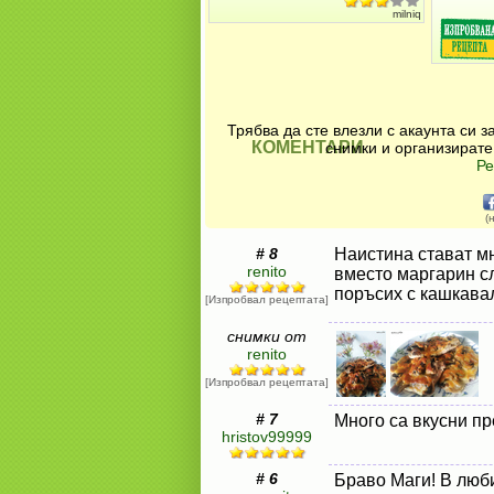
milniq
Трябва да сте влезли с акаунта си 
КОМЕНТАРИ
снимки и организирате
Ре
(
# 8
Наистина стават мн
renito
вместо маргарин сл
поръсих с кашкавал
[Изпробвал рецептата]
снимки от
renito
[Изпробвал рецептата]
# 7
Много са вкусни пр
hristov99999
# 6
Браво Маги! В люб