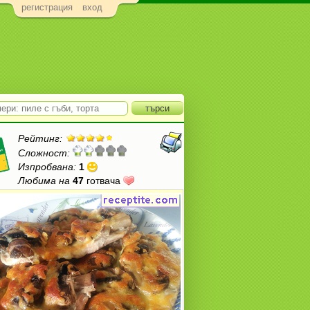
регистрация
вход
Рейтинг:
Сложност:
Изпробвана:
1
Любима на
47
готвача