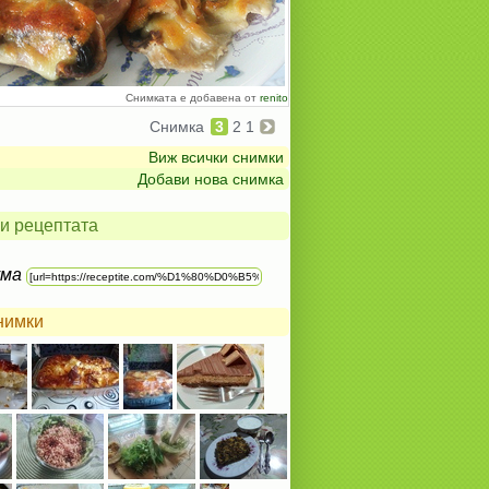
Снимката е добавена от
renito
Снимка
3
2
1
Виж всички снимки
Добави нова снимка
и рецептата
ума
нимки