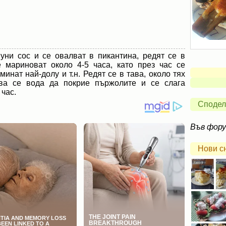
уни сос и се овалват в пикантина, редят се в
 мариноват около 4-5 часа, като през час се
инат най-долу и т.н. Редят се в тава, около тях
пва се вода да покрие пържолите и се слага
 час.
Сподел
Във фор
Нови с