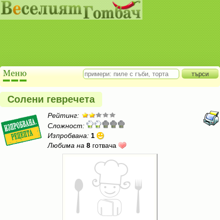
Солени гевречета
Рейтинг:
Сложност:
Изпробвана:
1
Любима на
8
готвача