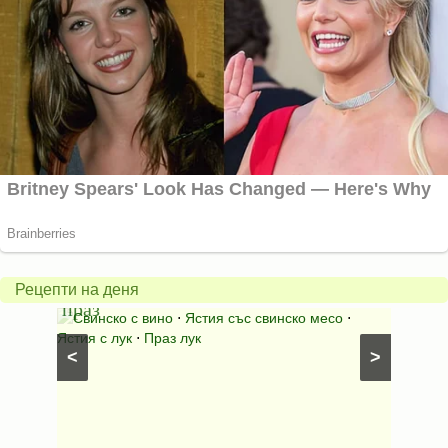
Пърж
карто
Свинско
с
с
бърка
Рецепти на деня
праз
яйца
 с
Свинско с вино
⋅
Ястия със свинско месо
⋅
Карто
ушки
⋅
Ястия с лук
⋅
Праз лук
Картофе
<
>
ени
Предяст