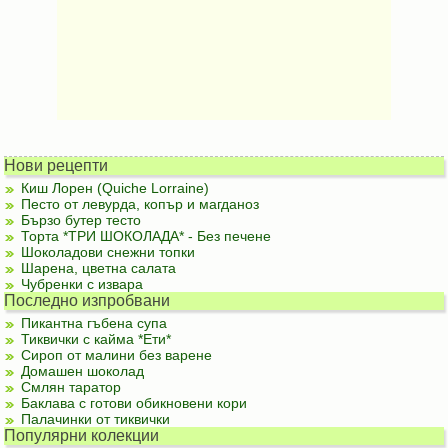
Нови рецепти
Киш Лорен (Quiche Lorraine)
Песто от левурда, копър и магданоз
Бързо бутер тесто
Торта *ТРИ ШОКОЛАДА* - Без печене
Шоколадови снежни топки
Шарена, цветна салата
Чубренки с извара
Последно изпробвани
Пикантна гъбена супа
Тиквички с кайма *Ети*
Сироп от малини без варене
Домашен шоколад
Смлян таратор
Баклава с готови обикновени кори
Палачинки от тиквички
Популярни колекции