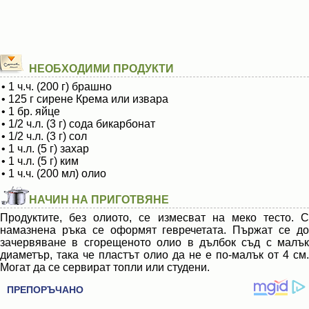
НЕОБХОДИМИ ПРОДУКТИ
• 1 ч.ч. (200 г) брашно
• 125 г сирене Крема или извара
• 1 бр. яйце
• 1/2 ч.л. (3 г) сода бикарбонат
• 1/2 ч.л. (3 г) сол
• 1 ч.л. (5 г) захар
• 1 ч.л. (5 г) ким
• 1 ч.ч. (200 мл) олио
НАЧИН НА ПРИГОТВЯНЕ
Продуктите, без олиото, се измесват на меко тесто. С
намазнена ръка се оформят гевречетата. Пържат се до
зачервяване в сгорещеното олио в дълбок съд с малък
диаметър, така че пластът олио да не е по-малък от 4 см.
Могат да се сервират топли или студени.