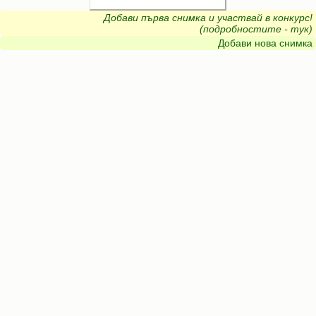
Добави първа снимка и участвай в конкурс!
(подробностите - тук)
Добави нова снимка