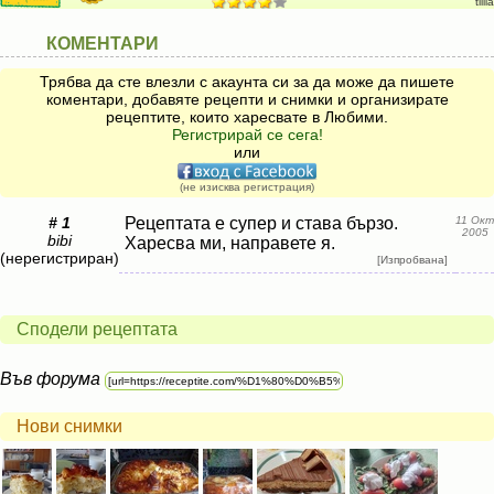
tillia
КОМЕНТАРИ
Трябва да сте влезли с акаунта си за да може да пишете
коментари, добавяте рецепти и снимки и организирате
рецептите, които харесвате в Любими.
Регистрирай се сега!
или
(не изисква регистрация)
# 1
Рецептата е супер и става бързо.
11 Окт
2005
bibi
Харесва ми, направете я.
(нерегистриран)
[Изпробвана]
Сподели рецептата
Във форума
Нови снимки