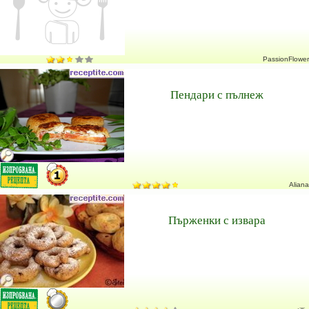
PassionFlower
Пендари с пълнеж
Aliana
Пърженки с извара