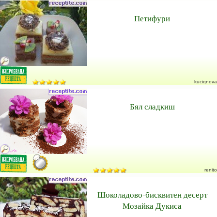
Петифури
kuciqnova
Бял сладкиш
renito
Шоколадово-бисквитен десерт
Мозайка Дукиса