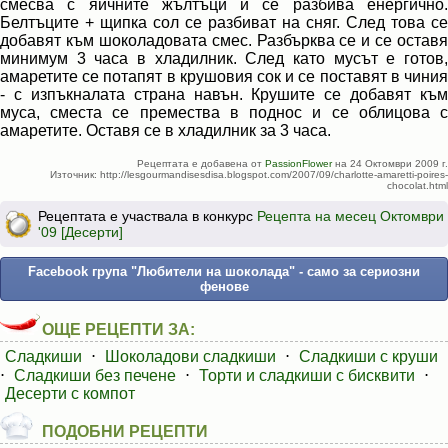
смесва с яйчните жълтъци и се разбива енергично.
Белтъците + щипка сол се разбиват на сняг. След това се
добавят към шоколадовата смес. Разбърква се и се оставя
минимум 3 часа в хладилник. След като мусът е готов,
амаретите се потапят в крушовия сок и се поставят в чиния
- с изпъкналата страна навън. Крушите се добавят към
муса, сместа се премества в поднос и се облицова с
амаретите. Оставя се в хладилник за 3 часа.
Рецептата е добавена от
PassionFlower
на 24 Октомври 2009 г.
Източник: http://lesgourmandisesdisa.blogspot.com/2007/09/charlotte-amaretti-poires-
chocolat.html
Рецептата е участвала в конкурс
Рецепта на месец Октомври
'09 [Десерти]
Facebook група "Любители на шоколада" - само за сериозни
фенове
ОЩЕ РЕЦЕПТИ ЗА:
Сладкиши
⋅
Шоколадови сладкиши
⋅
Сладкиши с круши
⋅
Сладкиши без печене
⋅
Торти и сладкиши с бисквити
⋅
Десерти с компот
ПОДОБНИ РЕЦЕПТИ