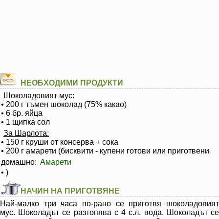
НЕОБХОДИМИ ПРОДУКТИ
Шоколадовият мус:
• 200 г тъмен шоколад (75% какао)
• 6 бр. яйца
• 1 щипка сол
За Шарлота:
• 150 г круши от консерва + сока
• 200 г амарети (бисквити - купени готови или приготвени
домашно:
Амарети
• )
НАЧИН НА ПРИГОТВЯНЕ
Най-малко три часа по-рано се приготвя шоколадовият
мус. Шоколадът се разтопява с 4 с.л. вода. Шоколадът се