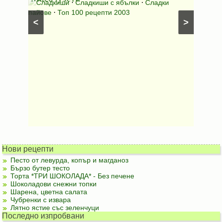
⋅
Сладкиши
⋅
Сладкиши с ябълки
⋅
Сладки
Соден
лени
пайове
⋅
Топ 100 рецепти 2003
питки (б
<
>
Нови рецепти
Песто от левурда, копър и магданоз
Бързо бутер тесто
Торта *ТРИ ШОКОЛАДА* - Без печене
Шоколадови снежни топки
Шарена, цветна салата
Чубренки с извара
Лятно ястие със зеленчуци
Последно изпробвани