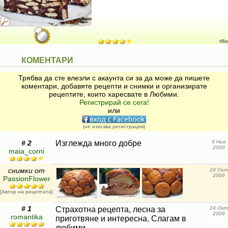
tillia
КОМЕНТАРИ
Трябва да сте влезли с акаунта си за да може да пишете
коментари, добавяте рецепти и снимки и организирате
рецептите, които харесвате в Любими.
Регистрирай се сега!
или
(не изисква регистрация)
# 2
Изглежда много добре
9 Ное
2009
maia_corni
снимки от
24 Окт
2009
PassionFlower
[Автор на рецептата]
# 1
Страхотна рецепта, лесна за
24 Окт
2009
romantika
приготвяне и интересна. Слагам в
любими.