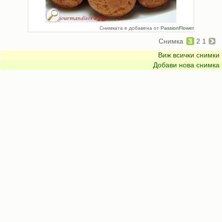
Снимката е добавена от
PassionFlower
Снимка
3
2
1
Виж всички снимки
Добави нова снимка