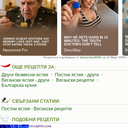
Рецептата е добавена от
diamantina5900
на 11 Март 2008 г.
ОЩЕ РЕЦЕПТИ ЗА:
Други безмесни ястия
⋅
Постни ястия - други
⋅
Вегански ястия - други
⋅
Вегански рецепти
⋅
Българска кухня
СВЪРЗАНИ СТАТИИ:
Постни ястия - Вегански рецепти
ПОДОБНИ РЕЦЕПТИ