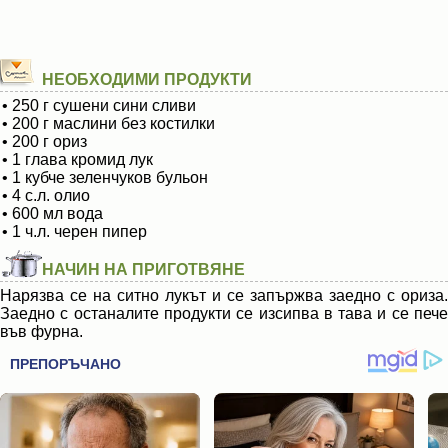
НЕОБХОДИМИ ПРОДУКТИ
• 250 г сушени сини сливи
• 200 г маслини без костилки
• 200 г ориз
• 1 глава кромид лук
• 1 кубче зеленчуков бульон
• 4 с.л. олио
• 600 мл вода
• 1 ч.л. черен пипер
НАЧИН НА ПРИГОТВЯНЕ
Нарязва се на ситно лукът и се запържва заедно с ориза.
Заедно с останалите продукти се изсипва в тава и се пече
във фурна.