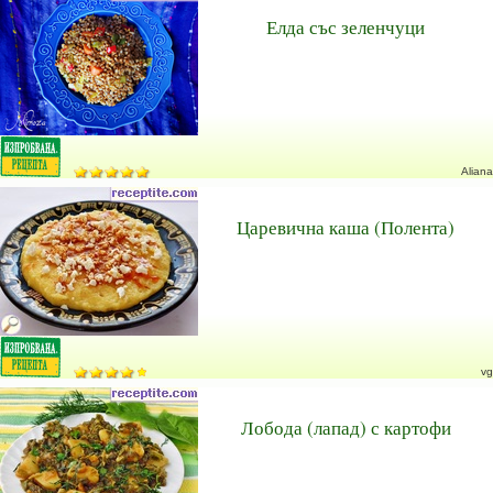
Елда със зеленчуци
Aliana
Царевична каша (Полента)
vg
Лобода (лапад) с картофи