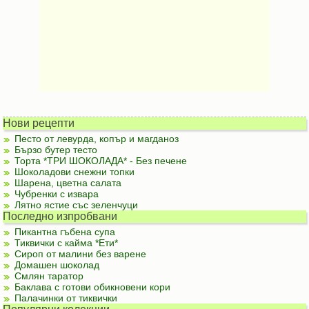
Нови рецепти
Песто от левурда, копър и магданоз
Бързо бутер тесто
Торта *ТРИ ШОКОЛАДА* - Без печене
Шоколадови снежни топки
Шарена, цветна салата
Чубренки с извара
Лятно ястие със зеленчуци
Последно изпробвани
Пикантна гъбена супа
Тиквички с кайма *Ети*
Сироп от малини без варене
Домашен шоколад
Смлян таратор
Баклава с готови обикновени кори
Палачинки от тиквички