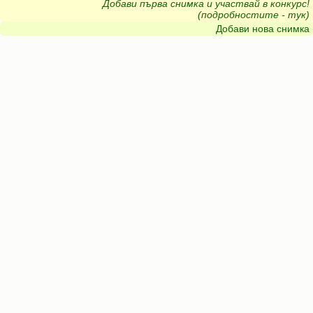
Добави първа снимка и участвай в конкурс!
(подробностите - тук)
Добави нова снимка