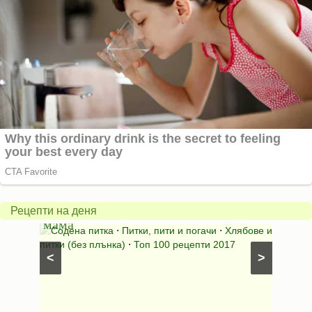
Содената
питка
Пай
на
със
Рецепти на деня
мама
сирен
и
Содена питка
⋅
Питки, пити и погачи
⋅
Хлябове и
Топен
питки (без плънка)
⋅
Топ 100 рецепти 2017
безмесн
<
>