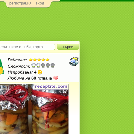
регистрация
вход
Рейтинг:
Сложност:
Изпробвана:
4
Любима на
60
готвача