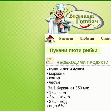
Рецепти
Любими
Сним
Пукани люти рибки
НЕОБХОДИМИ ПРОДУКТИ
• пукани люти чушки
• моркови
• копър
• чесън
За 1 буркан от 350 мл:
• 1 ч.л. сол
• 2 ч.л. захар
• 2 ч.л. мед
• оцет 6%