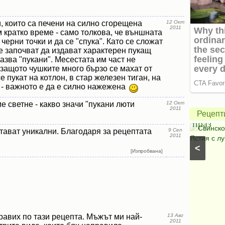
, които са печени на силно сгорещена
12 Окт
2011
м кратко време - само толкова, че външната
черни точки и да се "спука". Като се сложат
е започват да издават характерен пукащ
Зелена
казва "пукани". Месестата им част не
салата
 защото чушките много бързо се махат от
е пукат на котлон, в стар железен тиган, на
с
 - важното е да е силно нажежена
авокадо
Свинск
е светне - какво значи "пукани люти
12 Окт
и
с
2011
Рецепт
моцарела
праз
Салати с моркови
⋅
Моцарела
⋅
Салати с
Свинско
тават уникални. Благодаря за рецептата
9 Сеп
2011
царевица
⋅
Салати без месо
⋅
Салати с чушки
⋅
Ястия с лу
<
Салати с авокадо
⋅
Салати с марули (зелени
[Изпробвана]
салати)
равих по тази рецепта. Мъжът ми най-
13 Авг
2011