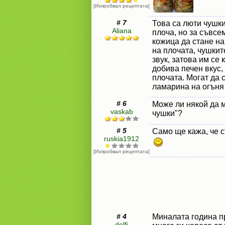
[Изпробвал рецептата]
# 7
Това са люти чушки
Aliana
плоча, но за съвсе
кожица да стане на 
на плочата, чушкит
звук, затова им се 
добива печен вкус,
плочата. Могат да с
ламарина на огъня
# 6
Може ли някой да м
vaskab
чушки"?
# 5
Само ще кажа, че с
ruskia1912
[Изпробвал рецептата]
# 4
Миналата година п
delfi