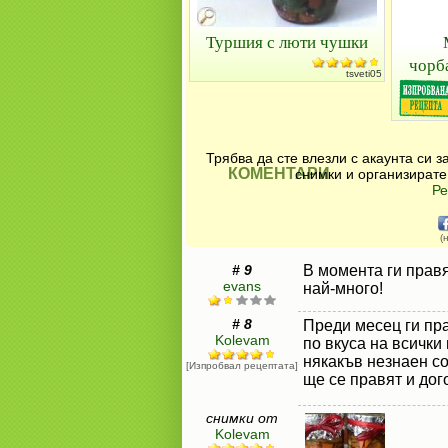
Туршия с люти чушки
чорб
tsveti05
Трябва да сте влезли с акаунта си 
КОМЕНТАРИ
снимки и организирате
Ре
(
# 9
В момента ги правя
evans
най-много!
# 8
Преди месец ги пра
Kolevam
по вкуса на всички 
някакъв незнаен сор
[Изпробвал рецептата]
ще се правят и дог
снимки от
Kolevam