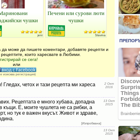
Мариновани
Печени или сурови люти
аджийски чушки
чушки
jeni
Slavina
за да може да пишете коментари, добавяте рецепти и
 рецептите, които харесвате в Любими.
гистрирай се сега!
или
не изисква регистрация)
! Гледах, четох и тази рецепта ми хареса
2 Окт
2016
вих. Рецептата е много хубава, допадна
13 Окт
2015
в къщи. Е, моите чушлета не са рибки, а
т, но тук е важен вкусът. Живот и здраве,
одина.
[Изпробвана]
13 Окт
2015