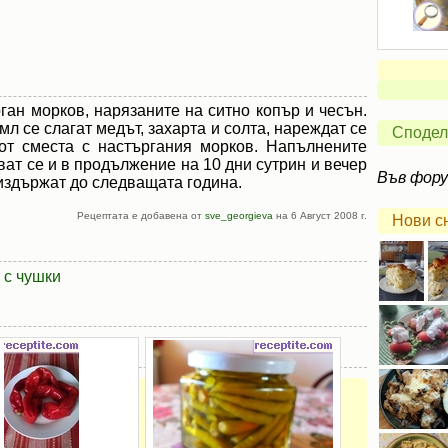
рган морков, нарязаните на ситно копър и чесън.
мл се слагат медът, захарта и солта, нареждат се
Сподел
 от сместа с настъргания морков. Напълнените
тват се и в продължение на 10 дни сутрин и вечер
Във фор
 издържат до следващата година.
Рецептата е добавена от
sve_georgieva
на 6 Август 2008 г.
Нови с
 с чушки