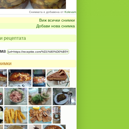
Снимката е добавена от
Kolevam
Виж всички снимки
Добави нова снимка
и рецептата
ума
нимки