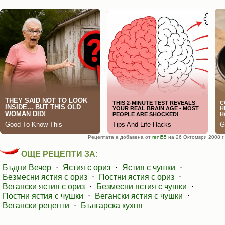
Рецептата е добавена от
reni55
на 26 Октомври 2008 г.
ОЩЕ РЕЦЕПТИ ЗА:
Бъдни Вечер
⋅
Ястия с ориз
⋅
Ястия с чушки
⋅
Безмесни ястия с ориз
⋅
Постни ястия с ориз
⋅
Вегански ястия с ориз
⋅
Безмесни ястия с чушки
⋅
Постни ястия с чушки
⋅
Вегански ястия с чушки
⋅
Вегански рецепти
⋅
Българска кухня