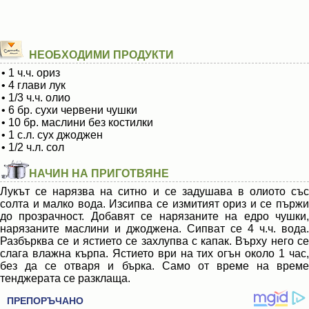
НЕОБХОДИМИ ПРОДУКТИ
• 1 ч.ч. ориз
• 4 глави лук
• 1/3 ч.ч. олио
• 6 бр. сухи червени чушки
• 10 бр. маслини без костилки
• 1 с.л. сух джоджен
• 1/2 ч.л. сол
НАЧИН НА ПРИГОТВЯНЕ
Лукът се нарязва на ситно и се задушава в олиото със
солта и малко вода. Изсипва се измитият ориз и се пържи
до прозрачност. Добавят се нарязаните на едро чушки,
нарязаните маслини и джоджена. Сипват се 4 ч.ч. вода.
Разбърква се и ястието се захлупва с капак. Върху него се
слага влажна кърпа. Ястието ври на тих огън около 1 час,
без да се отваря и бърка. Само от време на време
тенджерата се разклаща.