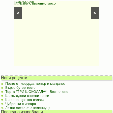
саркофаг
фили
Постни
Ястия с пилешко месо
Карто
рфета и
⋅
Постни
<
>
ски
картофи
Безмесни
Нови рецепти
Песто от левурда, копър и магданоз
Бързо бутер тесто
Торта *ТРИ ШОКОЛАДА* - Без печене
Шоколадови снежни топки
Шарена, цветна салата
Чубренки с извара
Лятно ястие със зеленчуци
Последно изпробвани