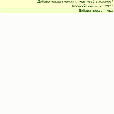
Добави първа снимка и участвай в конкурс!
(подробностите - тук)
Добави нова снимка