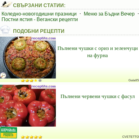
СВЪРЗАНИ СТАТИИ:
Коледно-новогодишни празници
⋅
Меню за Бъдни Вечер
⋅
Постни ястия - Вегански рецепти
ПОДОБНИ РЕЦЕПТИ
Пълнени чушки с ориз и зеленчуци
на фурна
Gala85
Пълнени червени чушки с фасул
CVETETTO