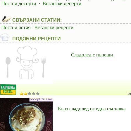
Постни десерти
⋅
Вегански десерти
СВЪРЗАНИ СТАТИИ:
Постни ястия - Вегански рецепти
ПОДОБНИ РЕЦЕПТИ
Сладолед с пъпеши
vg
Бърз сладолед от една съставка