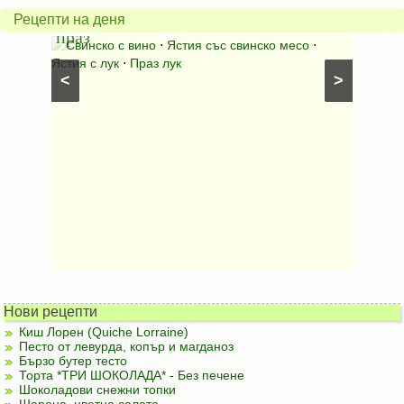
с
бърка
Рецепти на деня
праз
яйца
 с
Свинско с вино
⋅
Ястия със свинско месо
⋅
Карто
ушки
⋅
Ястия с лук
⋅
Праз лук
Картофе
<
>
ени
Предяст
Нови рецепти
Киш Лорен (Quiche Lorraine)
Песто от левурда, копър и магданоз
Бързо бутер тесто
Торта *ТРИ ШОКОЛАДА* - Без печене
Шоколадови снежни топки
Шарена, цветна салата