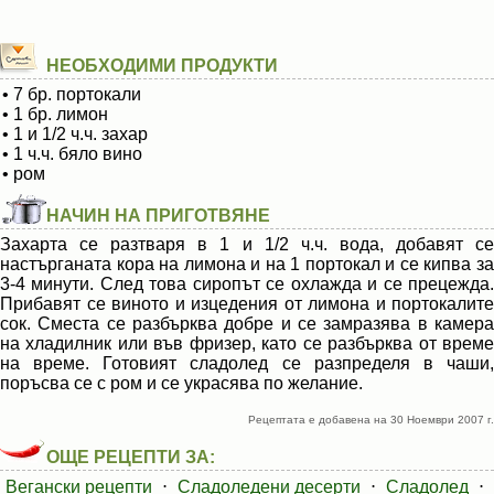
НЕОБХОДИМИ ПРОДУКТИ
• 7 бр. портокали
• 1 бр. лимон
• 1 и 1/2 ч.ч. захар
• 1 ч.ч. бяло вино
• ром
НАЧИН НА ПРИГОТВЯНЕ
Захарта се разтваря в 1 и 1/2 ч.ч. вода, добавят се
настърганата кора на лимона и на 1 портокал и се кипва за
3-4 минути. След това сиропът се охлажда и се прецежда.
Прибавят се виното и изцедения от лимона и портокалите
сок. Сместа се разбърква добре и се замразява в камера
на хладилник или във фризер, като се разбърква от време
на време. Готовият сладолед се разпределя в чаши,
поръсва се с ром и се украсява по желание.
Рецептата е добавена на 30 Ноември 2007 г.
ОЩЕ РЕЦЕПТИ ЗА:
Вегански рецепти
⋅
Сладоледени десерти
⋅
Сладолед
⋅