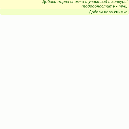
Добави първа снимка и участвай в конкурс!
(подробностите - тук)
Добави нова снимка