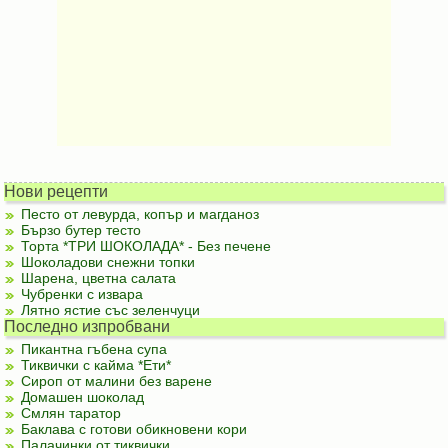
Нови рецепти
Песто от левурда, копър и магданоз
Бързо бутер тесто
Торта *ТРИ ШОКОЛАДА* - Без печене
Шоколадови снежни топки
Шарена, цветна салата
Чубренки с извара
Лятно ястие със зеленчуци
Последно изпробвани
Пикантна гъбена супа
Тиквички с кайма *Ети*
Сироп от малини без варене
Домашен шоколад
Смлян таратор
Баклава с готови обикновени кори
Палачинки от тиквички