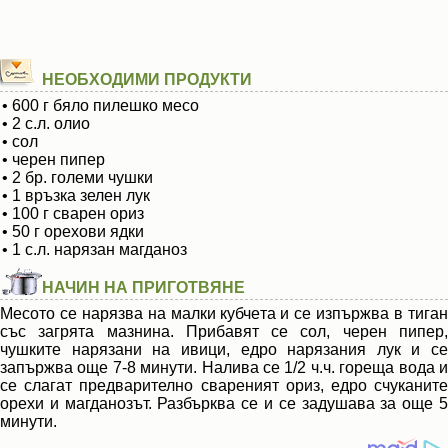
НЕОБХОДИМИ ПРОДУКТИ
• 600 г бяло пилешко месо
• 2 с.л. олио
• сол
• черен пипер
• 2 бр. големи чушки
• 1 връзка зелен лук
• 100 г сварен ориз
• 50 г орехови ядки
• 1 с.л. нарязан магданоз
НАЧИН НА ПРИГОТВЯНЕ
Месото се нарязва на малки кубчета и се изпържва в тиган
със загрята мазнина. Прибавят се сол, черен пипер,
чушките нарязани на ивици, едро нарязания лук и се
запържва още 7-8 минути. Налива се 1/2 ч.ч. гореща вода и
се слагат предварително свареният ориз, едро счуканите
орехи и магданозът. Разбърква се и се задушава за още 5
минути.