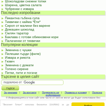
Шоколадови снежни топки
Шарена, цветна салата
Чубренки с извара
Последно изпробвани
Пикантна гъбена супа
Тиквички с кайма *Ети*
Сироп от малини без варене
Домашен шоколад
Смлян таратор
Баклава с готови обикновени кори
Палачинки от тиквички
Популярни колекции
Зимнина с чушки
Пилешки гърди (филе)
Извара и рикота
Гювеч
Зимнина с домати
Топено сирене
Питки, пити и погачи
Търсене в целия сайт
За реклама
|
За контакти
|
Подкрепете ни
|
Правила и условия
|
Полезна
информация
© Информацията в този сайт или части от нея не могат да бъдат използвани без
изричното съгласие на авторите.
"Веселият Готвач" използва бисквитки (cookies) за да
Разбрах