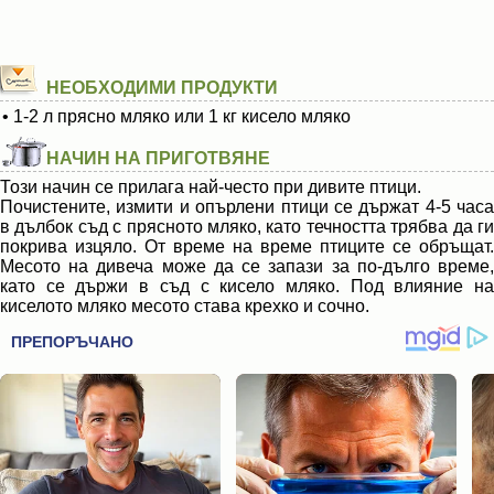
НЕОБХОДИМИ ПРОДУКТИ
• 1-2 л прясно мляко или 1 кг кисело мляко
НАЧИН НА ПРИГОТВЯНЕ
Този начин се прилага най-често при дивите птици.
Почистените, измити и опърлени птици се държат 4-5 часа
в дълбок съд с прясното мляко, като течността трябва да ги
покрива изцяло. От време на време птиците се обръщат.
Месото на дивеча може да се запази за по-дълго време,
като се държи в съд с кисело мляко. Под влияние на
киселото мляко месото става крехко и сочно.