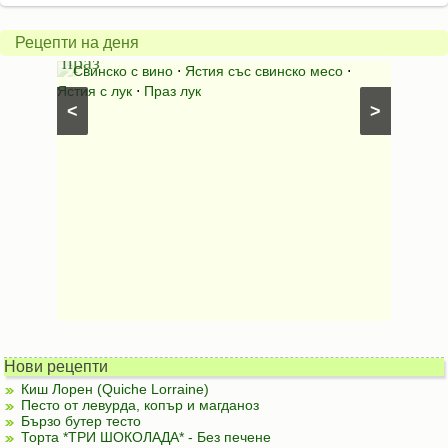
Свинско
с
с
бърка
Рецепти на деня
праз
яйца
 с
Свинско с вино
⋅
Ястия със свинско месо
⋅
Карто
ушки
⋅
Ястия с лук
⋅
Праз лук
Картофе
<
>
ени
Предяст
Нови рецепти
Киш Лорен (Quiche Lorraine)
Песто от левурда, копър и магданоз
Бързо бутер тесто
Торта *ТРИ ШОКОЛАДА* - Без печене