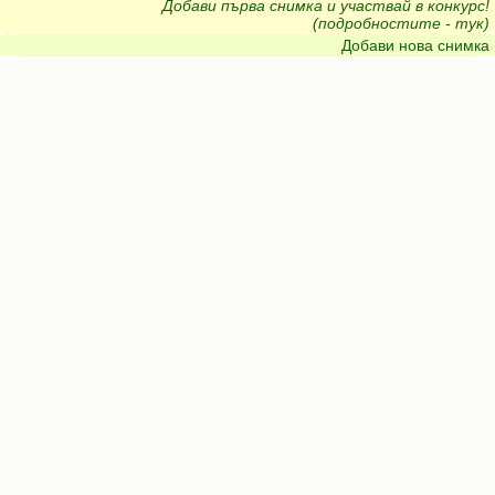
Добави първа снимка и участвай в конкурс!
(подробностите - тук)
Добави нова снимка