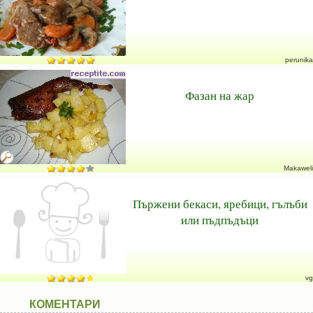
perunika
Фазан на жар
Makaweli
Пържени бекаси, яребици, гълъби
или пъдпъдъци
vg
КОМЕНТАРИ