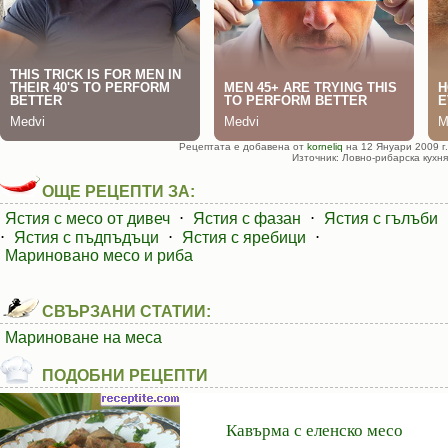
Рецептата е добавена от
korneliq
на 12 Януари 2009 г.
Източник: Ловно-рибарска кухня
ОЩЕ РЕЦЕПТИ ЗА:
Ястия с месо от дивеч
⋅
Ястия с фазан
⋅
Ястия с гълъби
⋅
Ястия с пъдпъдъци
⋅
Ястия с яребици
⋅
Мариновано месо и риба
СВЪРЗАНИ СТАТИИ:
Мариноване на меса
ПОДОБНИ РЕЦЕПТИ
Кавърма с еленско месо