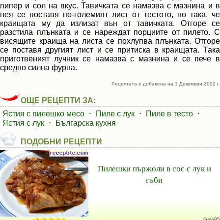
пипер и сол на вкус. Тавичката се намазва с мазнина и в
нея се поставя по-големият лист от тестото, но така, че
краищата му да излизат вън от тавичката. Отгоре се
разстила плънката и се нареждат порциите от пилето. С
висящите краища на листа се похлупва плънката. Отгоре
се поставя другият лист и се притиска в краищата. Така
приготвеният лучник се намазва с мазнина и се пече в
средно силна фурна.
Рецептата е добавена на 1 Декември 2002 г.
ОЩЕ РЕЦЕПТИ ЗА:
Ястия с пилешко месо
⋅
Пиле с лук
⋅
Пиле в тесто
⋅
Ястия с лук
⋅
Българска кухня
ПОДОБНИ РЕЦЕПТИ
Пилешки пържоли в сос с лук и
гъби
Gala85