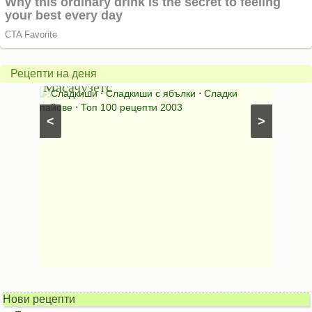
Американски
ябълков
Соден
пай
питка
от
на
Рецепти на деня
Масачузетс
мама
⋅
Сладкиши
⋅
Сладкиши с ябълки
⋅
Сладки
Соден
лени
пайове
⋅
Топ 100 рецепти 2003
питки (б
<
>
Нови рецепти