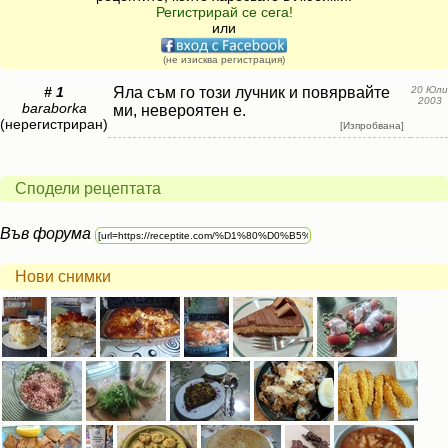
Регистрирай се сега!
или
(не изисква регистрация)
# 1
Яла съм го този лучник и повярвайте
20 Юли
2003
baraborka
ми, невероятен е.
(нерегистриран)
[Изпробвана]
Сподели рецептата
Във форума
Нови снимки