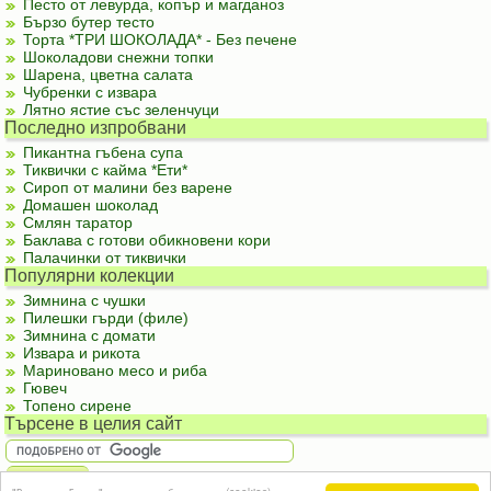
Песто от левурда, копър и магданоз
Бързо бутер тесто
Торта *ТРИ ШОКОЛАДА* - Без печене
Шоколадови снежни топки
Шарена, цветна салата
Чубренки с извара
Лятно ястие със зеленчуци
Последно изпробвани
Пикантна гъбена супа
Тиквички с кайма *Ети*
Сироп от малини без варене
Домашен шоколад
Смлян таратор
Баклава с готови обикновени кори
Палачинки от тиквички
Популярни колекции
Зимнина с чушки
Пилешки гърди (филе)
Зимнина с домати
Извара и рикота
Мариновано месо и риба
Гювеч
Топено сирене
Търсене в целия сайт