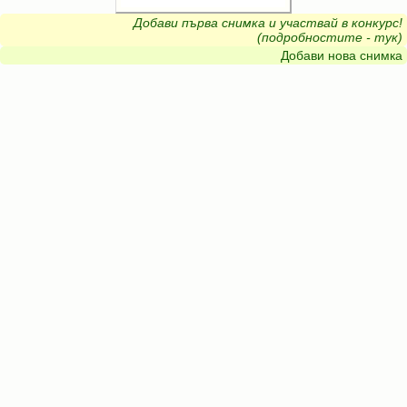
Добави първа снимка и участвай в конкурс!
(подробностите - тук)
Добави нова снимка