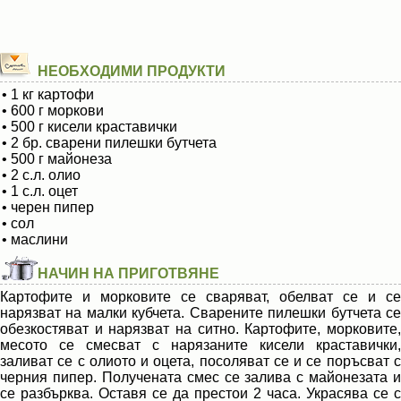
НЕОБХОДИМИ ПРОДУКТИ
• 1 кг картофи
• 600 г моркови
• 500 г кисели краставички
• 2 бр. сварени пилешки бутчета
• 500 г майонеза
• 2 с.л. олио
• 1 с.л. оцет
• черен пипер
• сол
• маслини
НАЧИН НА ПРИГОТВЯНЕ
Картофите и морковите се сваряват, обелват се и се
нарязват на малки кубчета. Сварените пилешки бутчета се
обезкостяват и нарязват на ситно. Картофите, морковите,
месото се смесват с нарязаните кисели краставички,
заливат се с олиото и оцета, посоляват се и се поръсват с
черния пипер. Получената смес се залива с майонезата и
се разбърква. Оставя се да престои 2 часа. Украсява се с