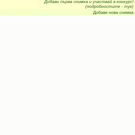
Добави първа снимка и участвай в конкурс!
(подробностите - тук)
Добави нова снимка