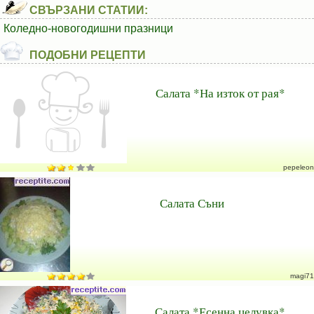
СВЪРЗАНИ СТАТИИ:
Коледно-новогодишни празници
ПОДОБНИ РЕЦЕПТИ
Салата *На изток от рая*
pepeleon
Салата Съни
magi71
Салата *Есенна целувка*