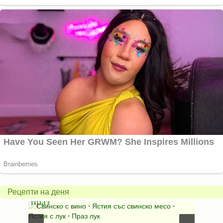
Пърж
карто
Свинско
с
с
бърка
Рецепти на деня
праз
яйца
 с
Свинско с вино
⋅
Ястия със свинско месо
⋅
Карто
ушки
⋅
Ястия с лук
⋅
Праз лук
Картофе