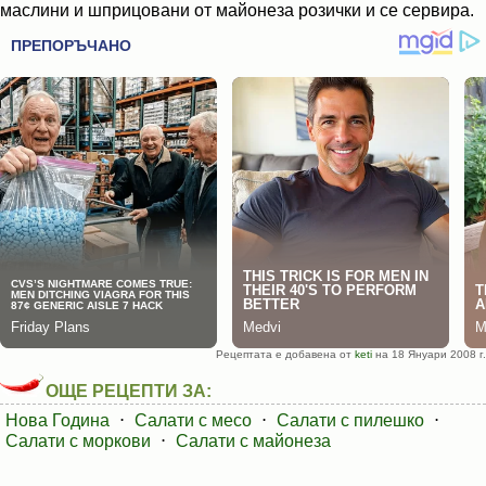
маслини и шприцовани от майонеза розички и се сервира.
Рецептата е добавена от
keti
на 18 Януари 2008 г.
ОЩЕ РЕЦЕПТИ ЗА:
Нова Година
⋅
Салати с месо
⋅
Салати с пилешко
⋅
Салати с моркови
⋅
Салати с майонеза