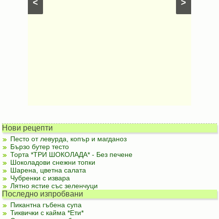
<
>
ени
Предяст
Нови рецепти
Песто от левурда, копър и магданоз
Бързо бутер тесто
Торта *ТРИ ШОКОЛАДА* - Без печене
Шоколадови снежни топки
Шарена, цветна салата
Чубренки с извара
Лятно ястие със зеленчуци
Последно изпробвани
Пикантна гъбена супа
Тиквички с кайма *Ети*