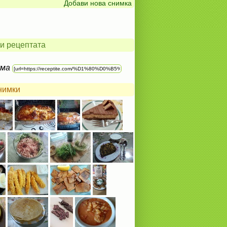
Добави нова снимка
и рецептата
ума
нимки