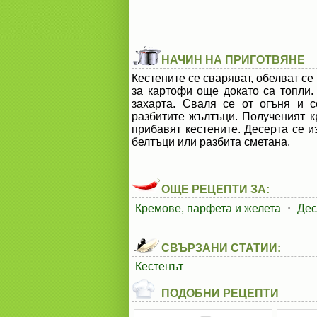
НАЧИН НА ПРИГОТВЯНЕ
Кестените се сваряват, обелват се
за картофи още докато са топли.
захарта. Сваля се от огъня и 
разбитите жълтъци. Полученият кр
прибавят кестените. Десерта се и
белтъци или разбита сметана.
ОЩЕ РЕЦЕПТИ ЗА:
Кремове, парфета и желета
⋅
Дес
СВЪРЗАНИ СТАТИИ:
Кестенът
ПОДОБНИ РЕЦЕПТИ