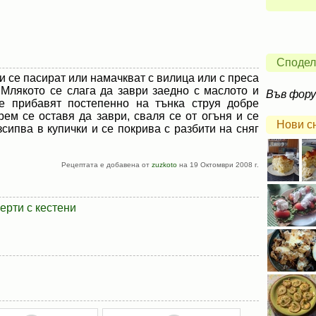
Сподел
 и се пасират или намачкват с вилица или с преса
 Млякото се слага да заври заедно с маслото и
Във фор
се прибавят постепенно на тънка струя добре
ем се оставя да заври, сваля се от огъня и се
Нови с
зсипва в купички и се покрива с разбити на сняг
Рецептата е добавена от
zuzkoto
на 19 Октомври 2008 г.
ерти с кестени