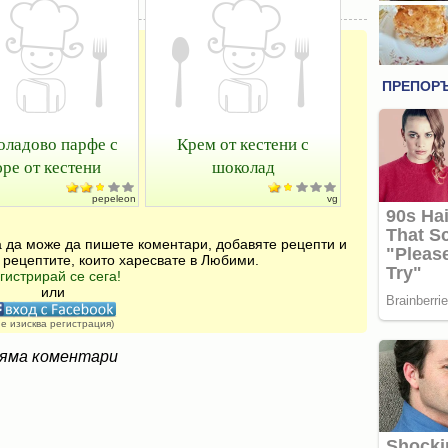
ладово парфе с
Крем от кестени с
ре от кестени
шоколад
pepeleon
vg
за да може да пишете коментари, добавяте рецепти и
 рецептите, които харесвате в Любими.
гистрирай се сега!
или
не изисква регистрация)
яма коментари