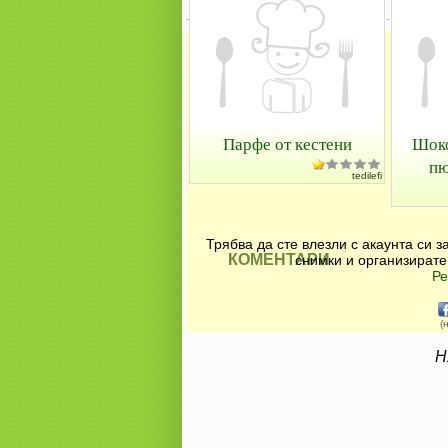
Парфе от кестени
Шоко
пю
tedilefi
Трябва да сте влезли с акаунта си 
КОМЕНТАРИ
снимки и организирате
Ре
(
Н