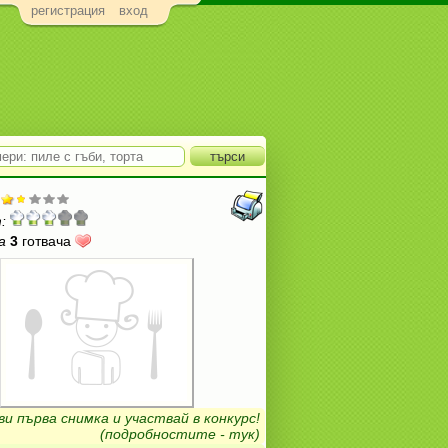
регистрация
вход
:
а
3
готвача
ви първа снимка и участвай в конкурс!
(подробностите - тук)