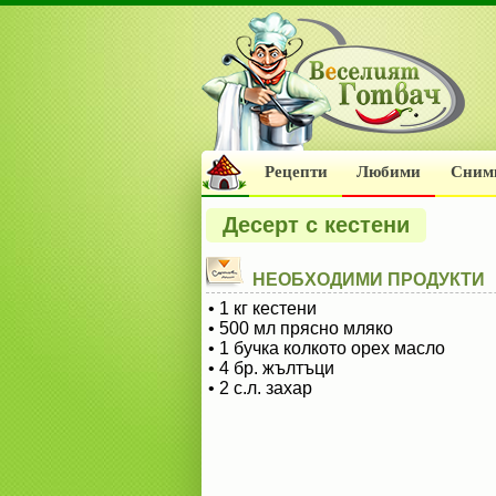
Рецепти
Любими
Сним
Десерт с кестени
НЕОБХОДИМИ ПРОДУКТИ
• 1 кг кестени
• 500 мл прясно мляко
• 1 бучка колкото орех масло
• 4 бр. жълтъци
• 2 с.л. захар