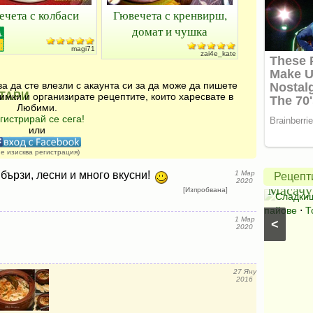
ечета с колбаси
Гювечета с кренвирш,
домат и чушка
magi71
zai4e_kate
а да сте влезли с акаунта си за да може да пишете
ТАРИ
имки и организирате рецептите, които харесвате в
Любими.
Америк
гистрирай се сега!
ябълко
или
пай
не изисква регистрация)
Салата
от
 бързи, лесни и много вкусни!
1 Мар
Рецепт
2020
Букет
Масачу
[Изпробвана]
Салати с краставици
⋅
Салати без месо
⋅
Сладки
Салати със спанак
⋅
Салати с марули (зелени
пайове
⋅
Т
1 Мар
<
салати)
2020
27 Яну
2016