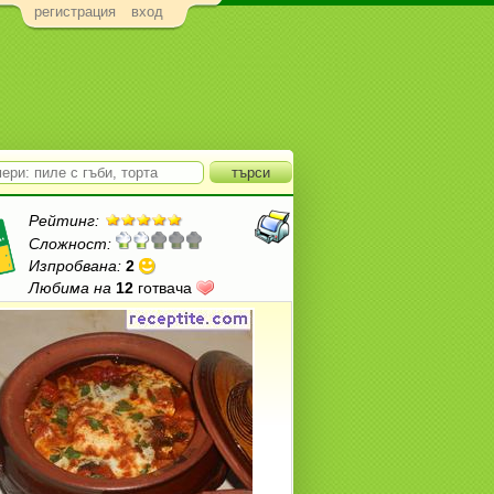
регистрация
вход
Рейтинг:
Сложност:
Изпробвана:
2
Любима на
12
готвача