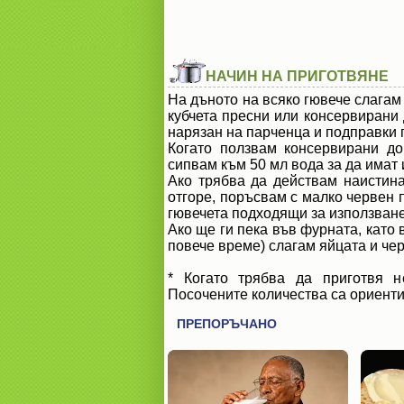
НАЧИН НА ПРИГОТВЯНЕ
На дъното на всяко гювече слагам
кубчета пресни или консервирани 
нарязан на парченца и подправки 
Когато ползвам консервирани до
сипвам към 50 мл вода за да имат 
Ако трябва да действам наистина
отгоре, поръсвам с малко червен 
гювечета подходящи за използване
Ако ще ги пека във фурната, като 
повече време) слагам яйцата и чер
* Когато трябва да приготвя н
Посочените количества са ориенти