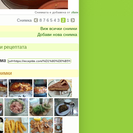
Снимката е добавена от
zllate
Снимка
8
7
6
5
4
3
2
1
Виж всички снимки
Добави нова снимка
и рецептата
ума
нимки