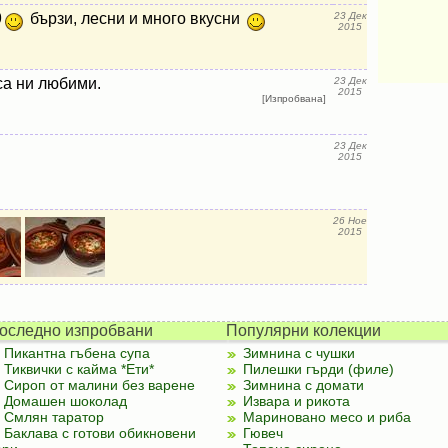
9
бързи, лесни и много вкусни
23 Дек
2015
са ни любими.
23 Дек
2015
[Изпробвана]
23 Дек
2015
26 Ное
2015
оследно изпробвани
Популярни колекции
Пикантна гъбена супа
Зимнина с чушки
Тиквички с кайма *Ети*
Пилешки гърди (филе)
Сироп от малини без варене
Зимнина с домати
Домашен шоколад
Извара и рикота
Смлян таратор
Мариновано месо и риба
Баклава с готови обикновени
Гювеч