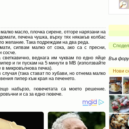
 малко масло, плочка сирене, отгоре нарязани на
домати, печена чушка, върху тях някакъв колбас
по желание. Така подреждам на два реда.
Сподел
мати, сипвам малко от сока, ако са с пресни,
и сосче.
 светкавично, веднага им чуквам по едно яйце
Във фор
пипер и ги пускам на 5 минути в МВ (използвайте
 в микровълнова печка).
Нови с
в случая (така стават по хубави, но отнема малко
вения пипер към края на печенето.
ещо набързо, гювечетата са моето решение.
ровъчни и са за едно гювече.