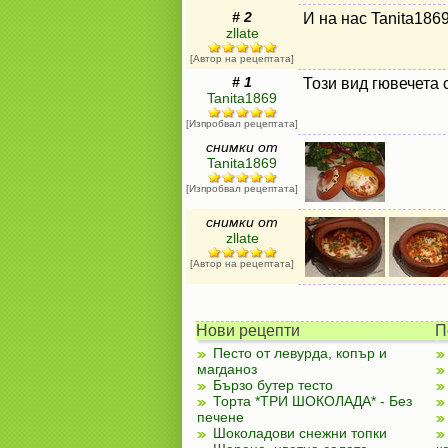
# 2
И на нас Tanita186
zllate
[Автор на рецептата]
# 1
Този вид гювечета 
Tanita1869
[Изпробвал рецептата]
снимки от
Tanita1869
[Изпробвал рецептата]
снимки от
zllate
[Автор на рецептата]
Нови рецепти
П
Песто от левурда, копър и
магданоз
Бързо бутер тесто
Торта *ТРИ ШОКОЛАДА* - Без
печене
Шоколадови снежни топки