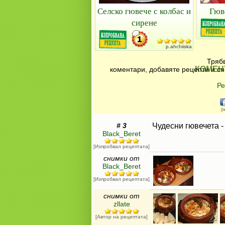
Селско гювече с колбас и
Гюв
сирене
p.ahchiiska
Трябв
КОМЕН
коментари, добавяте рецепти и сн
Ре
(
# 3
Чудесни гювечета -
Black_Beret
[Изпробвал рецептата]
снимки от
Black_Beret
[Изпробвал рецептата]
снимки от
zllate
[Автор на рецептата]