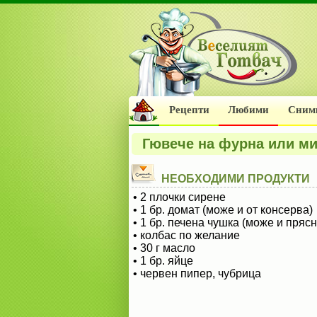
Рецепти
Любими
Сним
Гювече на фурна или м
НЕОБХОДИМИ ПРОДУКТИ
• 2 плочки сирене
• 1 бр. домат (може и от консерва)
• 1 бр. печена чушка (може и прясн
• колбас по желание
• 30 г масло
• 1 бр. яйце
• червен пипер, чубрица