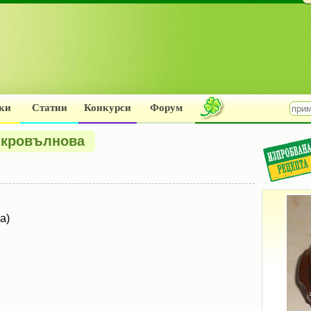
ки
Статии
Конкурси
Форум
икровълнова
а)