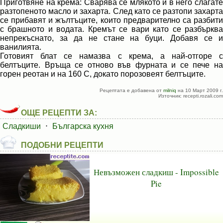
Приготвяне на крема: Сварява се млякото и в него слагате
разтопеното масло и захарта. След като се разтопи захарта
се прибавят и жълтъците, които предварително са разбити
с брашното и водата. Кремът се вари като се разбърква
непрекъснато, за да не стане на буци. Добавя се и
ванилията.
Готовият блат се намазва с крема, а най-отгоре с
белтъците. Връща се отново във фурната и се пече на
горен реотан и на 160 С, докато порозовеят белтъците.
Рецептата е добавена от
milniq
на 10 Март 2009 г.
Източник: recepti.rozali.com
ОЩЕ РЕЦЕПТИ ЗА:
Сладкиши
⋅
Българска кухня
ПОДОБНИ РЕЦЕПТИ
Невъзможен сладкиш - Impossible
Pie