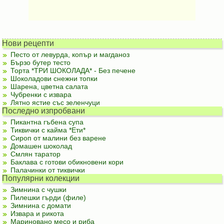
Нови рецепти
Песто от левурда, копър и магданоз
Бързо бутер тесто
Торта *ТРИ ШОКОЛАДА* - Без печене
Шоколадови снежни топки
Шарена, цветна салата
Чубренки с извара
Лятно ястие със зеленчуци
Последно изпробвани
Пикантна гъбена супа
Тиквички с кайма *Ети*
Сироп от малини без варене
Домашен шоколад
Смлян таратор
Баклава с готови обикновени кори
Палачинки от тиквички
Популярни колекции
Зимнина с чушки
Пилешки гърди (филе)
Зимнина с домати
Извара и рикота
Мариновано месо и риба