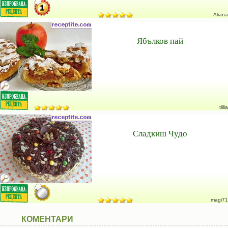
Aliana
Ябълков пай
tillia
Сладкиш Чудо
magi71
КОМЕНТАРИ