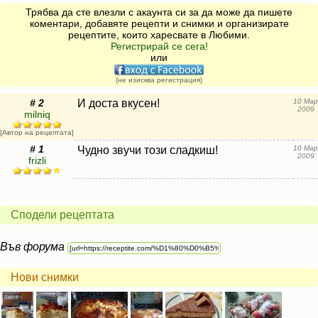
Трябва да сте влезли с акаунта си за да може да пишете
коментари, добавяте рецепти и снимки и организирате
рецептите, които харесвате в Любими.
Регистрирай се сега!
или
(не изисква регистрация)
# 2
И доста вкусен!
10 Мар
2009
milniq
[Автор на рецептата]
# 1
Чудно звучи този сладкиш!
10 Мар
2009
frizli
Сподели рецептата
Във форума
Нови снимки