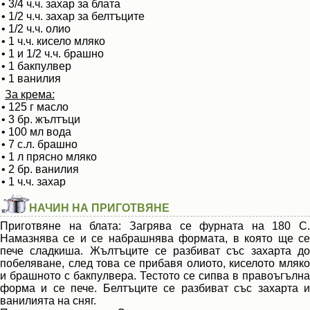
• 3/4 ч.ч. захар за блата
• 1/2 ч.ч. захар за белтъците
• 1/2 ч.ч. олио
• 1 ч.ч. кисело мляко
• 1 и 1/2 ч.ч. брашно
• 1 бакпулвер
• 1 ванилия
За крема:
• 125 г масло
• 3 бр. жълтъци
• 100 мл вода
• 7 с.л. брашно
• 1 л прясно мляко
• 2 бр. ванилия
• 1 ч.ч. захар
НАЧИН НА ПРИГОТВЯНЕ
Приготвяне на блата: Загрява се фурната на 180 С.
Намазнява се и се набрашнява формата, в която ще се
пече сладкиша. Жълтъците се разбиват със захарта до
побеляване, след това се прибавя олиото, киселото мляко
и брашното с бакпулвера. Тестото се сипва в правоъгълна
форма и се пече. Белтъците се разбиват със захарта и
ванилията на сняг.