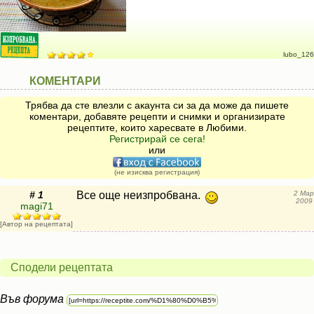
lubo_126
КОМЕНТАРИ
Трябва да сте влезли с акаунта си за да може да пишете
коментари, добавяте рецепти и снимки и организирате
рецептите, които харесвате в Любими.
Регистрирай се сега!
или
(не изисква регистрация)
# 1
Все още неизпробвана.
2 Мар
2009
magi71
[Автор на рецептата]
Сподели рецептата
Във форума