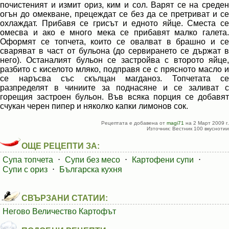
почистеният и измит ориз, ким и сол. Варят се на среден
огън до омекване, прецеждат се без да се претриват и се
охлаждат. Прибавя се грисът и едното яйце. Сместа се
омесва и ако е много мека се прибавят малко галета.
Оформят се топчета, които се овалват в брашно и се
сваряват в част от бульона (до сервирането се държат в
него). Останалият бульон се застройва с второто яйце,
разбито с киселото мляко, подправя се с прясното масло и
се наръсва със скълцан магданоз. Топчетата се
разпределят в чиниите за поднасяне и се заливат с
горещия застроен бульон. Във всяка порция се добавят
счукан черен пипер и няколко капки лимонов сок.
Рецептата е добавена от
magi71
на 2 Март 2009 г.
Източник: Вестник 100 вкуснотии
ОЩЕ РЕЦЕПТИ ЗА:
Супа топчета
⋅
Супи без месо
⋅
Картофени супи
⋅
Супи с ориз
⋅
Българска кухня
СВЪРЗАНИ СТАТИИ:
Негово Величество Картофът