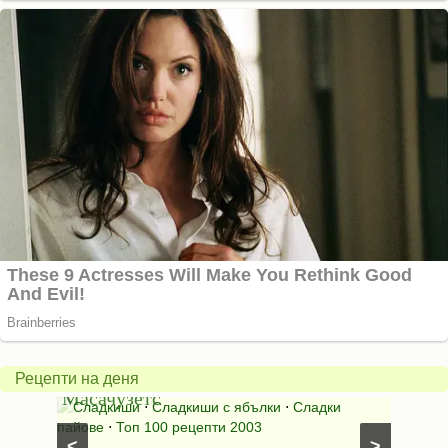
Американски
ябълков
Соден
пай
питка
от
на
Рецепти на деня
Масачузетс
мама
⋅
Сладкиши
⋅
Сладкиши с ябълки
⋅
Сладки
Соден
лени
пайове
⋅
Топ 100 рецепти 2003
питки (б
<
>