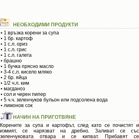
НЕОБХОДИМИ ПРОДУКТИ
• 1 връзка корени за супа
• 1 бр. картоф
• 1 с.л. ориз
• 1 с.л. грис
• 1 с.л. галета
• брашно
• 1 бучка прясно масло
• 3-4 с.л. кисело мляко
• 2 бр. яйца
• 1/2 ч.л. ким
• магданоз
• сол и черен пипер
• 5 ч.ч. зеленчуков бульон или подсолена вода
• лимонов сок
НАЧИН НА ПРИГОТВЯНЕ
Корените за супа и картофът, след като се почистят и
измият, се нарязват на дребно. Заливат се със
зеленчуковата отвара и се кипват. Прибавят се