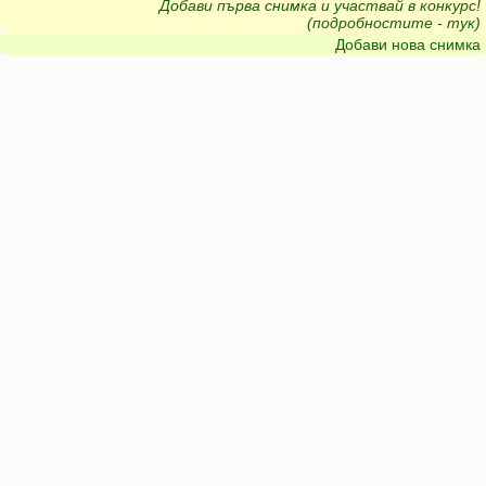
Добави първа снимка и участвай в конкурс!
(подробностите - тук)
Добави нова снимка