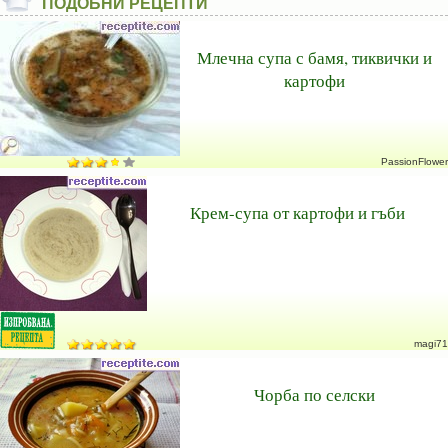
ПОДОБНИ РЕЦЕПТИ
Млечна супа с бамя, тиквички и
картофи
PassionFlower
Крем-супа от картофи и гъби
magi71
Чорба по селски