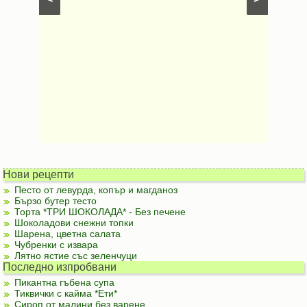
Нови рецепти
Песто от левурда, копър и магданоз
Бързо бутер тесто
Торта *ТРИ ШОКОЛАДА* - Без печене
Шоколадови снежни топки
Шарена, цветна салата
Чубренки с извара
Лятно ястие със зеленчуци
Последно изпробвани
Пикантна гъбена супа
Тиквички с кайма *Ети*
Сироп от малини без варене