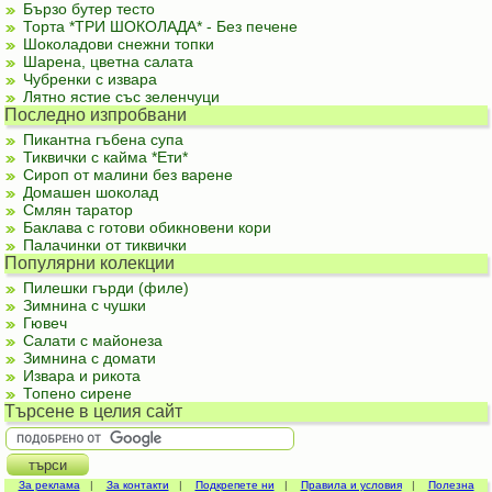
Бързо бутер тесто
Торта *ТРИ ШОКОЛАДА* - Без печене
Шоколадови снежни топки
Шарена, цветна салата
Чубренки с извара
Лятно ястие със зеленчуци
Последно изпробвани
Пикантна гъбена супа
Тиквички с кайма *Ети*
Сироп от малини без варене
Домашен шоколад
Смлян таратор
Баклава с готови обикновени кори
Палачинки от тиквички
Популярни колекции
Пилешки гърди (филе)
Зимнина с чушки
Гювеч
Салати с майонеза
Зимнина с домати
Извара и рикота
Топено сирене
Търсене в целия сайт
За реклама
|
За контакти
|
Подкрепете ни
|
Правила и условия
|
Полезна