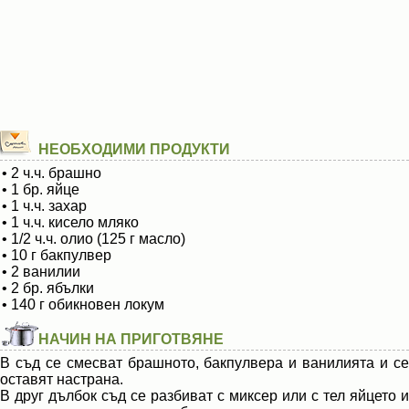
НЕОБХОДИМИ ПРОДУКТИ
• 2 ч.ч. брашно
• 1 бр. яйце
• 1 ч.ч. захар
• 1 ч.ч. кисело мляко
• 1/2 ч.ч. олио (125 г масло)
• 10 г бакпулвер
• 2 ванилии
• 2 бр. ябълки
• 140 г обикновен локум
НАЧИН НА ПРИГОТВЯНЕ
В съд се смесват брашното, бакпулвера и ванилията и се
оставят настрана.
В друг дълбок съд се разбиват с миксер или с тел яйцето и