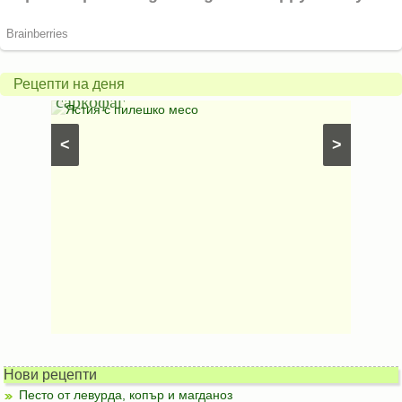
Пост
Печено
карто
пиле
гъбен
в
грахо
Рецепти на деня
саркофаг
фили
Постни
Ястия с пилешко месо
Карто
рфета и
⋅
Постни
<
>
ски
картофи
Безмесни
Нови рецепти
Песто от левурда, копър и магданоз