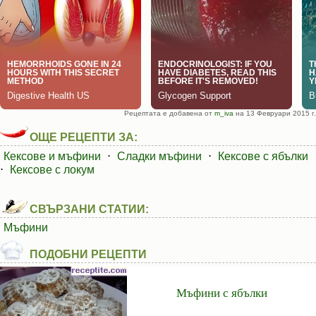
Рецептата е добавена от
m_iva
на 13 Февруари 2015 г.
ОЩЕ РЕЦЕПТИ ЗА:
Кексове и мъфини
⋅
Сладки мъфини
⋅
Кексове с ябълки
⋅
Кексове с локум
СВЪРЗАНИ СТАТИИ:
Мъфини
ПОДОБНИ РЕЦЕПТИ
Мъфини с ябълки