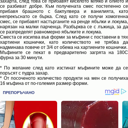
захарта, след това се прибавят киселото мляко и олиото и
се разбиват добре. Към получената смес постепенно се
прибавя брашното с бакпулвера и ванилията, като
непрекъснато се бърка. След като се получи хомогенна
смес, се прибавят настърганите на ренде ябълки и локума,
нарязан на малки парченца. Разбърква се с лъжица, за да
се разпределят равномерно ябълките и локума.
Сместа се изсипва във форми за мъфини с поставени в тях
хартиени кошнички, като количеството не трябва да
надминава повече от 3/4 от обема на хартиените кошнички.
Мъфините се пекат в предварително загрята на 180С
фурна за 30 минути.
* По желание след като изстинат мъфините може да се
поръсят с пудра захар.
* От посоченото количество продукти на мен се получиха
16 мъфина от по-големия размер форми.