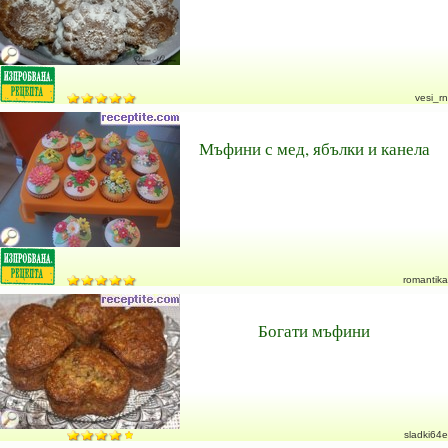
vesi_rn
Мъфини с мед, ябълки и канела
romantika
Богати мъфини
sladki64e