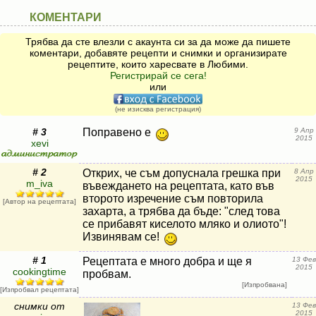
КОМЕНТАРИ
Трябва да сте влезли с акаунта си за да може да пишете
коментари, добавяте рецепти и снимки и организирате
рецептите, които харесвате в Любими.
Регистрирай се сега!
или
(не изисква регистрация)
# 3
Поправено е
9 Апр
2015
xevi
# 2
Открих, че съм допуснала грешка при
8 Апр
2015
m_iva
въвеждането на рецептата, като във
второто изречение съм повторила
[Автор на рецептата]
захарта, а трябва да бъде: "след това
се прибавят киселото мляко и олиото"!
Извинявам се!
# 1
Рецептата е много добра и ще я
13 Фев
2015
cookingtime
пробвам.
[Изпробвана]
[Изпробвал рецептата]
снимки от
13 Фев
2015