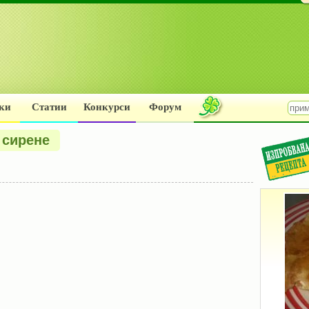
ки
Статии
Конкурси
Форум
 сирене