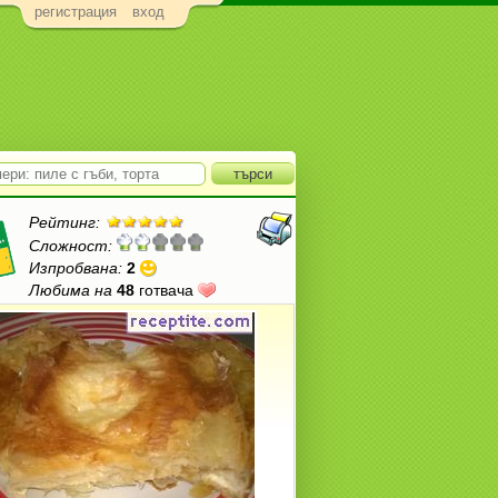
регистрация
вход
Рейтинг:
Сложност:
Изпробвана:
2
Любима на
48
готвача