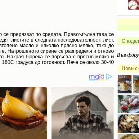
то се прерязват по средата. Правоъгълна тава се
едят листите в следната последователност: лист,
Сподел
зтопено масло и няколко прясно мляко, така до
те. Натрошеното сирене се разпределя и отново
Във фор
то. Накрая бюрека се поръсва с прясно мляко и
 180С градуса до готовност. Пече се около 30-40
Нови с