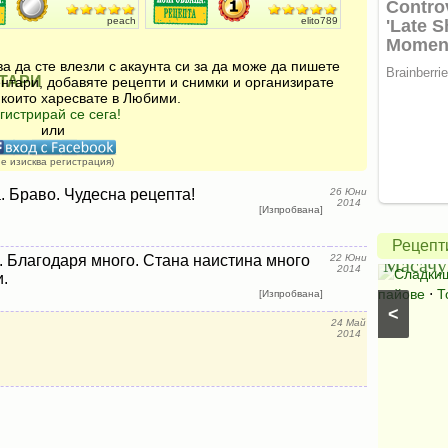
peach
elito789
а да сте влезли с акаунта си за да може да пишете
ТАРИ
нтари, добавяте рецепти и снимки и организирате
 които харесвате в Любими.
гистрирай се сега!
или
Америк
не изисква регистрация)
ябълко
. Браво. Чудесна рецепта!
26 Юни
2014
пай
[Изпробвана]
Салата
от
Рецепт
Букет
Масачу
. Благодаря много. Стана наистина много
22 Юни
2014
Салати с краставици
⋅
Салати без месо
⋅
Сладки
и.
Салати със спанак
⋅
Салати с марули (зелени
пайове
⋅
Т
[Изпробвана]
<
салати)
24 Май
2014