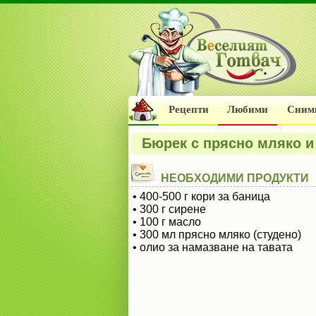
Рецепти
Любими
Сним
Бюрек с прясно мляко и
НЕОБХОДИМИ ПРОДУКТИ
• 400-500 г кори за баница
• 300 г сирене
• 100 г масло
• 300 мл прясно мляко (студено)
• олио за намазване на тавата