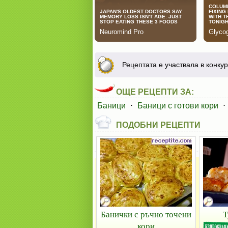
Рецептата е участвала в конку
ОЩЕ РЕЦЕПТИ ЗА:
Баници
⋅
Баници с готови кори
⋅
ПОДОБНИ РЕЦЕПТИ
Банички с ръчно точени
Т
кори