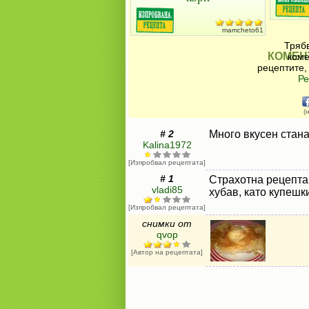
mamcheto61
Трябв
КОМЕН
коме
рецептите,
Ре
(
# 2
Много вкусен стана
Kalina1972
[Изпробвал рецептата]
# 1
Страхотна рецепта
vladi85
хубав, като купешк
[Изпробвал рецептата]
снимки от
qvop
[Автор на рецептата]