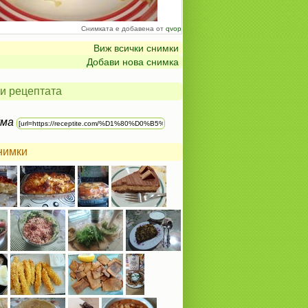
Снимката е добавена от
qvop
Виж всички снимки
Добави нова снимка
и рецептата
ума
нимки