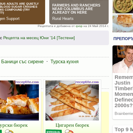
Рецептата е добавена от
qvop
на 24 Май 2014 г.
рс
Рецепта на месец Юни '14 [Тестени]
Баници със сирене
⋅
Турска кухня
урски бюрек
Цигарен бюрек