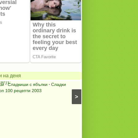
ански
в
Содената
питка
на
и на деня
зетс
мама
ши
⋅
Сладкиши с ябълки
⋅
Сладки
Содена питка
⋅
Питки, пи
оп 100 рецепти 2003
питки (без плънка)
⋅
Топ 10
>