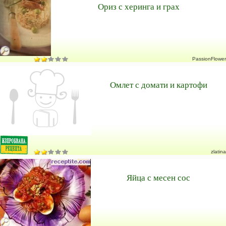
Ориз с херинга и грах
PassionFlower
Омлет с домати и картофи
zlatina
Яйца с месен сос