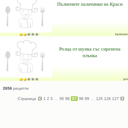
Пълнените палачинки на Краси
kqmrosen
Ролца от шунка със сиренена
плънка
jeni
2656
рецепти
Страница
1
2
3
...
95
96
97
98
99
...
125
126
127