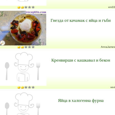
eni33
Гнезда от качамак с яйца и гъби
AnnaJames
Кренвирши с кашкавал и бекон
xevi
Яйца в халогенна фурна