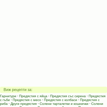
Виж рецепти за:
Гарнитури
⋅
Предястия с яйца
⋅
Предястия със сирена
⋅
Предястия
с гъби
⋅
Предястия с месо
⋅
Предястия с колбаси
⋅
Предястия с
риба
⋅
Други предястия
⋅
Солени тарталетки и кошнички
⋅
Солени