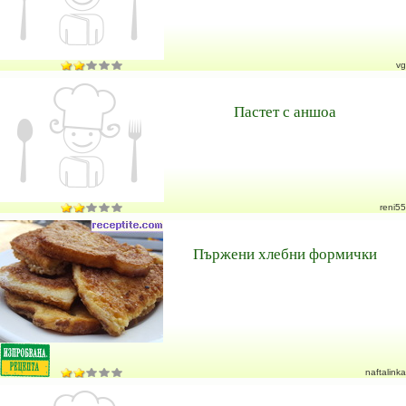
vg
Пастет с аншоа
reni55
Пържени хлебни формички
naftalinka