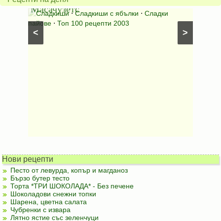
Масачузетс
мама
⋅
Сладкиши
⋅
Сладкиши с ябълки
⋅
Сладки
Соден
лени
пайове
⋅
Топ 100 рецепти 2003
питки (б
<
>
Нови рецепти
Песто от левурда, копър и магданоз
Бързо бутер тесто
Торта *ТРИ ШОКОЛАДА* - Без печене
Шоколадови снежни топки
Шарена, цветна салата
Чубренки с извара
Лятно ястие със зеленчуци