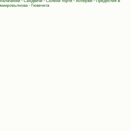
палачинки
⋅
Сандвичи
⋅
Солени торти
⋅
Аспержи
⋅
Предястия в
микровълнова
⋅
Гювечета