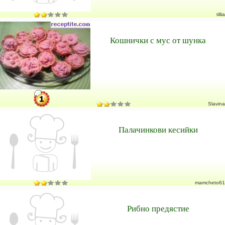
tillia
Кошнички с мус от шунка
Slavina
Палачинкови кесийки
mamcheto61
Рибно предястие