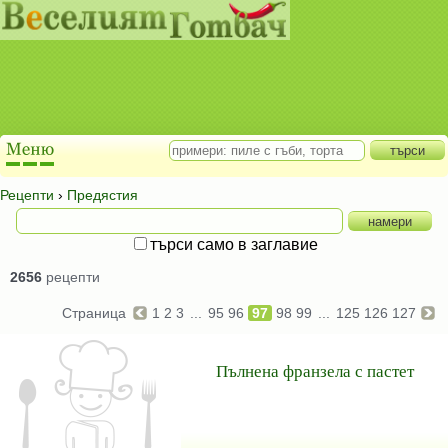
Рецепти
›
Предястия
търси само в заглавие
2656
рецепти
Страница
1
2
3
...
95
96
97
98
99
...
125
126
127
Пълнена франзела с пастет