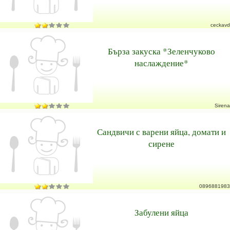
ceckavd
Бърза закуска *Зеленчуково
наслаждение*
Sirena
Сандвичи с варени яйца, домати и
сирене
0896881983
Забулени яйца