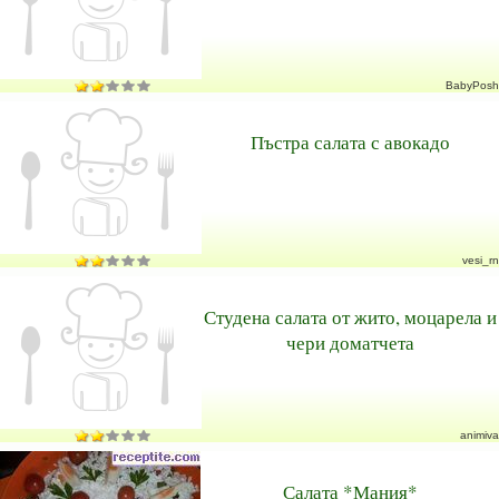
BabyPosh
Пъстра салата с авокадо
vesi_rn
Студена салата от жито, моцарела и
чери доматчета
animiva
Салата *Мания*