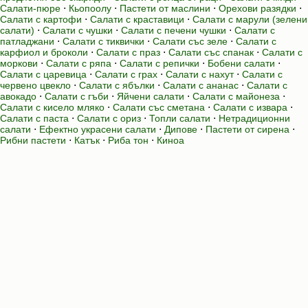
Салати-пюре
⋅
Кьопоолу
⋅
Пастети от маслини
⋅
Орехови разядки
⋅
Салати с картофи
⋅
Салати с краставици
⋅
Салати с марули (зелени
салати)
⋅
Салати с чушки
⋅
Салати с печени чушки
⋅
Салати с
патладжани
⋅
Салати с тиквички
⋅
Салати със зеле
⋅
Салати с
карфиол и броколи
⋅
Салати с праз
⋅
Салати със спанак
⋅
Салати с
моркови
⋅
Салати с ряпа
⋅
Салати с репички
⋅
Бобени салати
⋅
Салати с царевица
⋅
Салати с грах
⋅
Салати с нахут
⋅
Салати с
червено цвекло
⋅
Салати с ябълки
⋅
Салати с ананас
⋅
Салати с
авокадо
⋅
Салати с гъби
⋅
Яйчени салати
⋅
Салати с майонеза
⋅
Салати с кисело мляко
⋅
Салати със сметана
⋅
Салати с извара
⋅
Салати с паста
⋅
Салати с ориз
⋅
Топли салати
⋅
Нетрадиционни
салати
⋅
Ефектно украсени салати
⋅
Дипове
⋅
Пастети от сирена
⋅
Рибни пастети
⋅
Катък
⋅
Риба тон
⋅
Киноа