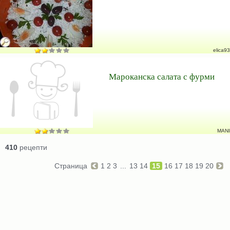
elica93
Мароканска салата с фурми
MANI
410
рецепти
Страница
1
2
3
...
13
14
15
16
17
18
19
20