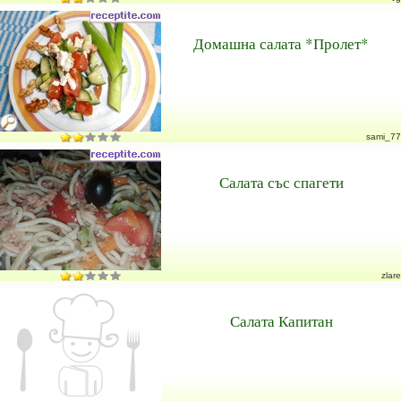
Домашна салата *Пролет*
sami_77
Салата със спагети
zlare
Салата Капитан