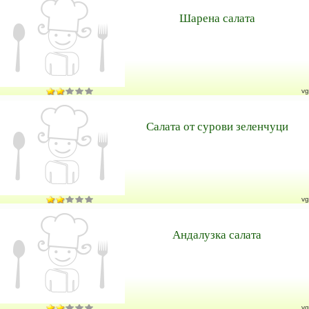
Шарена салата
vg
Салата от сурови зеленчуци
vg
Андалузка салата
vg