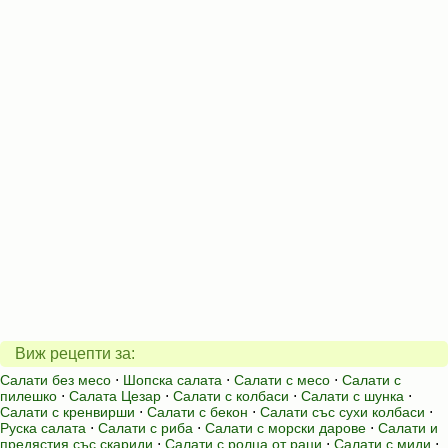
Виж рецепти за:
Салати без месо
⋅
Шопска салата
⋅
Салати с месо
⋅
Салати с
пилешко
⋅
Салата Цезар
⋅
Салати с колбаси
⋅
Салати с шунка
⋅
Салати с кренвирши
⋅
Салати с бекон
⋅
Салати със сухи колбаси
⋅
Руска салата
⋅
Салати с риба
⋅
Салати с морски дарове
⋅
Салати и
предястия със скариди
⋅
Салати с ролца от раци
⋅
Салати с миди
⋅