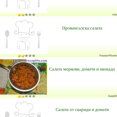
krisi
Провансалска салата
PassionFlower
Салата моркови, домати и авокадо
Gala85
Салата от скариди и домати