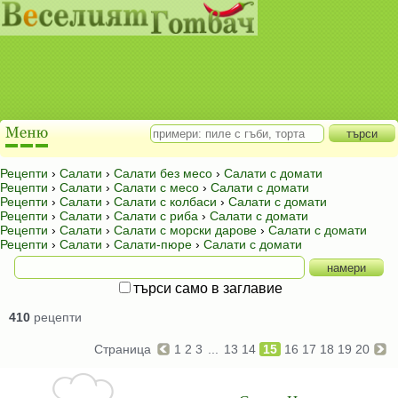
Рецепти
›
Салати
›
Салати без месо
›
Салати с домати
Рецепти
›
Салати
›
Салати с месо
›
Салати с домати
Рецепти
›
Салати
›
Салати с колбаси
›
Салати с домати
Рецепти
›
Салати
›
Салати с риба
›
Салати с домати
Рецепти
›
Салати
›
Салати с морски дарове
›
Салати с домати
Рецепти
›
Салати
›
Салати-пюре
›
Салати с домати
търси само в заглавие
410
рецепти
Страница
1
2
3
...
13
14
15
16
17
18
19
20