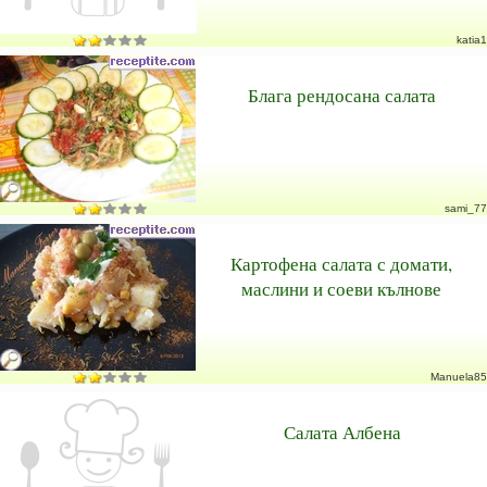
katia1
Блага рендосана салата
sami_77
Картофена салата с домати,
маслини и соеви кълнове
Manuela85
Салата Албена