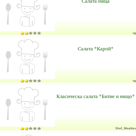
Салата Ница
vg
Салата *Карой*
vg
Класическа салата *Битие и нищо*
Shef_Mixal4ev