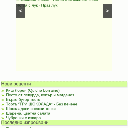
ушки
⋅
Ястия с лук
⋅
Праз лук
Картофе
<
>
ени
Предяст
Нови рецепти
Киш Лорен (Quiche Lorraine)
Песто от левурда, копър и магданоз
Бързо бутер тесто
Торта *ТРИ ШОКОЛАДА* - Без печене
Шоколадови снежни топки
Шарена, цветна салата
Чубренки с извара
Последно изпробвани