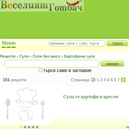
Рецепти
›
Супи
›
Супи без месо
›
Картофени супи
търси само в заглавие
151
рецепти
Страница
1
2
3
4
5
6
7
8
Супа от картофи и кресон
vg