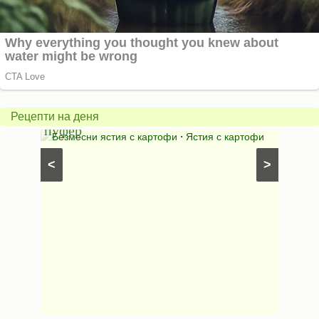
пърж
фили
Картофен
без
Рецепти на деня
пуфер
пърж
ни чушки
Безмесни ястия с картофи
⋅
Ястия с картофи
Пърже
100
<
>