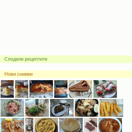
Сподели рецептите
Нови снимки