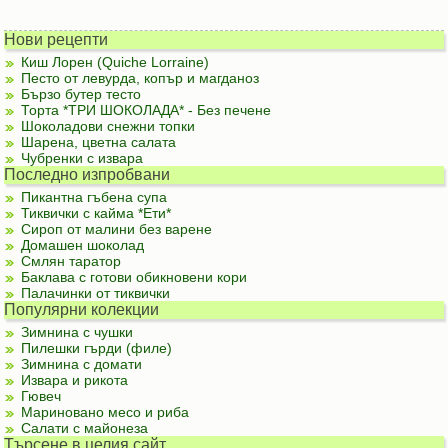
Нови рецепти
Киш Лорен (Quiche Lorraine)
Песто от левурда, копър и магданоз
Бързо бутер тесто
Торта *ТРИ ШОКОЛАДА* - Без печене
Шоколадови снежни топки
Шарена, цветна салата
Чубренки с извара
Последно изпробвани
Пикантна гъбена супа
Тиквички с кайма *Ети*
Сироп от малини без варене
Домашен шоколад
Смлян таратор
Баклава с готови обикновени кори
Палачинки от тиквички
Популярни колекции
Зимнина с чушки
Пилешки гърди (филе)
Зимнина с домати
Извара и рикота
Гювеч
Мариновано месо и риба
Салати с майонеза
Търсене в целия сайт