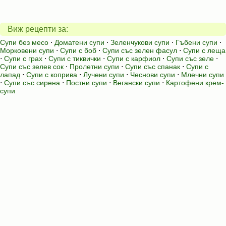
Виж рецепти за:
Супи без месо
⋅
Доматени супи
⋅
Зеленчукови супи
⋅
Гъбени супи
⋅
Морковени супи
⋅
Супи с боб
⋅
Супи със зелен фасул
⋅
Супи с леща
⋅
Супи с грах
⋅
Супи с тиквички
⋅
Супи с карфиол
⋅
Супи със зеле
⋅
Супи със зелев сок
⋅
Пролетни супи
⋅
Супи със спанак
⋅
Супи с
лапад
⋅
Супи с коприва
⋅
Лучени супи
⋅
Чеснови супи
⋅
Млечни супи
⋅
Супи със сирена
⋅
Постни супи
⋅
Вегански супи
⋅
Картофени крем-
супи