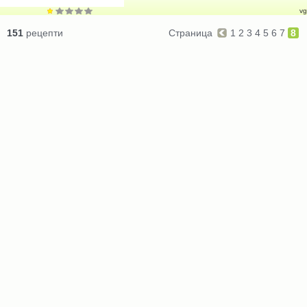
vg
151
рецепти
Страница
1
2
3
4
5
6
7
8