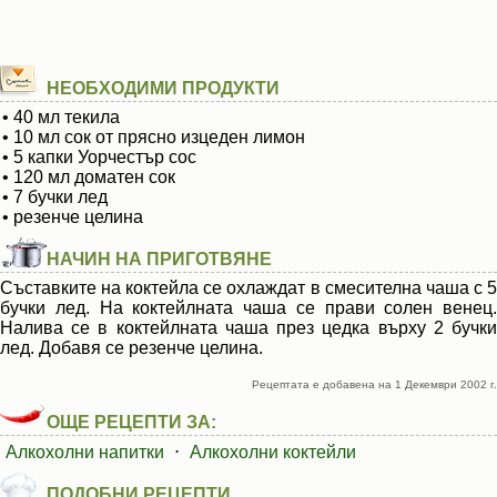
НЕОБХОДИМИ ПРОДУКТИ
• 40 мл текила
• 10 мл сок от прясно изцеден лимон
• 5 капки Уорчестър сос
• 120 мл доматен сок
• 7 бучки лед
• резенче целина
НАЧИН НА ПРИГОТВЯНЕ
Съставките на коктейла се охлаждат в смесителна чаша с 5
бучки лед. На коктейлната чаша се прави солен венец.
Налива се в коктейлната чаша през цедка върху 2 бучки
лед. Добавя се резенче целина.
Рецептата е добавена на 1 Декември 2002 г.
ОЩЕ РЕЦЕПТИ ЗА:
Алкохолни напитки
⋅
Алкохолни коктейли
ПОДОБНИ РЕЦЕПТИ