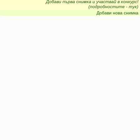
Добави първа снимка и участвай в конкурс!
(подробностите - тук)
Добави нова снимка