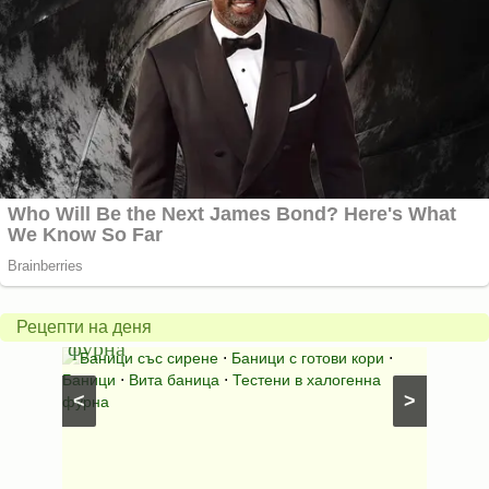
Вита
баница
Пълн
в
шара
халогенна
за
Рецепти на деня
фурна
Нику
⋅
Ястия
Баници със сирене
⋅
Баници с готови кори
⋅
Пълне
шунка
⋅
Баници
⋅
Вита баница
⋅
Тестени в халогенна
⋅
Риба н
<
>
фурна