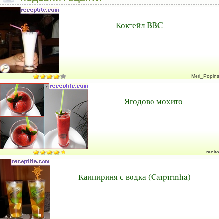
Коктейл BBC
Meri_Popins
Ягодово мохито
renito
Кайпириня с водка (Caipirinha)