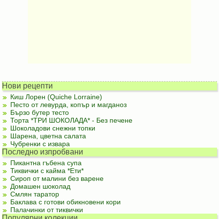
Нови рецепти
Киш Лорен (Quiche Lorraine)
Песто от левурда, копър и магданоз
Бързо бутер тесто
Торта *ТРИ ШОКОЛАДА* - Без печене
Шоколадови снежни топки
Шарена, цветна салата
Чубренки с извара
Последно изпробвани
Пикантна гъбена супа
Тиквички с кайма *Ети*
Сироп от малини без варене
Домашен шоколад
Смлян таратор
Баклава с готови обикновени кори
Палачинки от тиквички
Популярни колекции